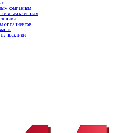
ии
вым компаниям
ативным клиентам
клиники
ы от пациентов
жмент
 из практики