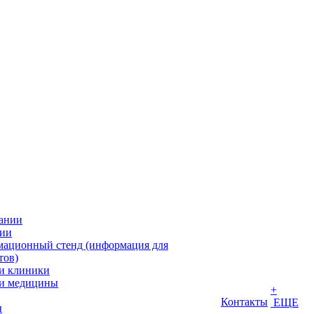
ании
ии
ационный стенд (информация для
тов)
и клиники
и медицины
+
Контакты
ЕЩЕ
ы