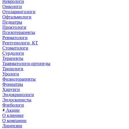
Неврологи
Онкологи
Отоларингологи
Офтальмологи
Педиатры
Проктологи
Психотерапевты
Ревматологи
Рентгенологи, КТ
Стоматологи
Сурдологи
Терапевты
Травматологи-ортопеды
Трихологи
Урологи
Физиотерапевты
Фониатры
Хирурги
Эндокринологи
Эндоскописты
Флебологи
Акции
О клинике
О компании
Лицензии