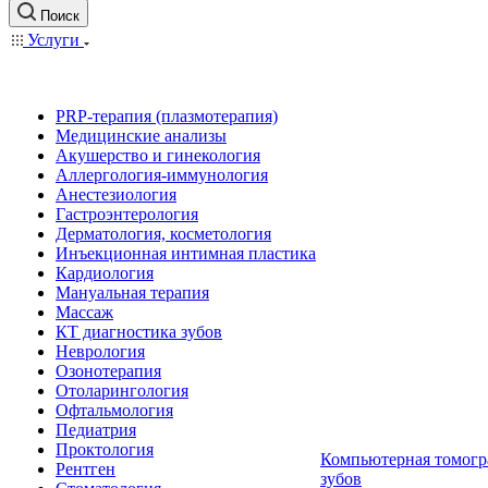
Поиск
Услуги
PRP-терапия (плазмотерапия)
Медицинские анализы
Акушерство и гинекология
Аллергология-иммунология
Анестезиология
Гастроэнтерология
Дерматология, косметология
Инъекционная интимная пластика
Кардиология
Мануальная терапия
Массаж
КТ диагностика зубов
Неврология
Озонотерапия
Отоларингология
Офтальмология
Педиатрия
Проктология
Компьютерная томогр
Рентген
зубов