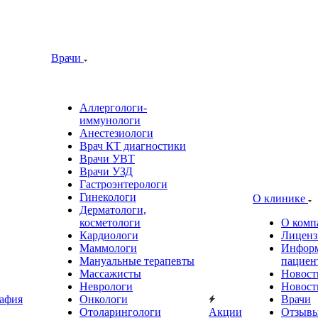
Врачи
Аллергологи-
иммунологи
Анестезиологи
Врач КТ диагностики
Врачи УВТ
Врачи УЗД
Гастроэнтерологи
Гинекологи
О клинике
Дерматологи,
косметологи
О комп
Кардиологи
Лиценз
Маммологи
Информ
Мануальные терапевты
пациен
Массажисты
Новост
Неврологи
Новост
афия
Онкологи
Врачи
Отоларингологи
Акции
Отзыв