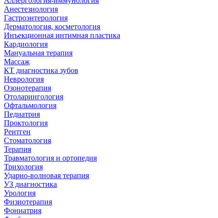
Аллергология-иммунология
Анестезиология
Гастроэнтерология
Дерматология, косметология
Инъекционная интимная пластика
Кардиология
Мануальная терапия
Массаж
КТ диагностика зубов
Неврология
Озонотерапия
Отоларингология
Офтальмология
Педиатрия
Проктология
Рентген
Стоматология
Терапия
Травматология и ортопедия
Трихология
Ударно-волновая терапия
УЗ диагностика
Урология
Физиотерапия
Фониатрия