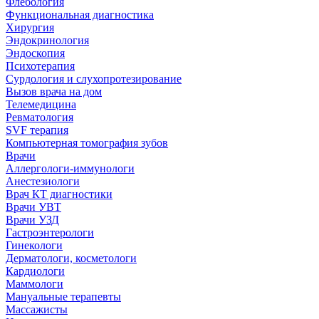
Флебология
Функциональная диагностика
Хирургия
Эндокринология
Эндоскопия
Психотерапия
Сурдология и слухопротезирование
Вызов врача на дом
Телемедицина
Ревматология
SVF терапия
Компьютерная томография зубов
Врачи
Аллергологи-иммунологи
Анестезиологи
Врач КТ диагностики
Врачи УВТ
Врачи УЗД
Гастроэнтерологи
Гинекологи
Дерматологи, косметологи
Кардиологи
Маммологи
Мануальные терапевты
Массажисты