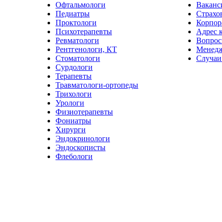
Офтальмологи
Ваканс
Педиатры
Страхо
Проктологи
Корпор
Психотерапевты
Адрес 
Ревматологи
Вопрос
Рентгенологи, КТ
Менед
Стоматологи
Случаи
Сурдологи
Терапевты
Травматологи-ортопеды
Трихологи
Урологи
Физиотерапевты
Фониатры
Хирурги
Эндокринологи
Эндоскописты
Флебологи