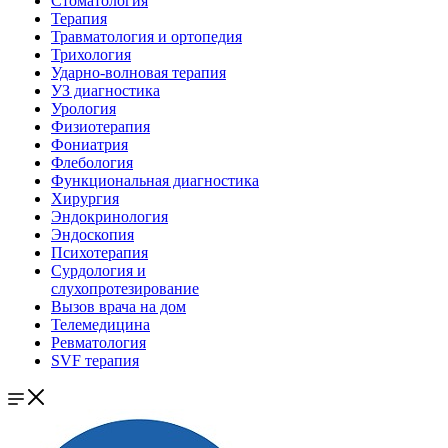
Стоматология
Терапия
Травматология и ортопедия
Трихология
Ударно-волновая терапия
УЗ диагностика
Урология
Физиотерапия
Фониатрия
Флебология
Функциональная диагностика
Хирургия
Эндокринология
Эндоскопия
Психотерапия
Сурдология и
слухопротезирование
Вызов врача на дом
Телемедицина
Ревматология
SVF терапия