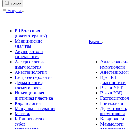
Поиск
Услуги
PRP-терапия
(плазмотерапия)
Медицинские
Врачи
анализы
Акушерство и
гинекология
Аллергология-
Аллергологи-
иммунология
иммунологи
Анестезиология
Анестезиолог
Гастроэнтерология
Врач КТ
Дерматология,
диагностики
косметология
Врачи УВТ
Инъекционная
Врачи УЗД
интимная пластика
Гастроэнтеро
Кардиология
Гинекологи
Мануальная терапия
Дерматологи,
Массаж
косметологи
КТ диагностика
Кардиологи
зубов
Маммологи