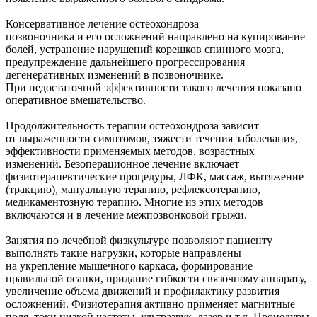
Консервативное лечение остеохондроза
позвоночника и его осложнений направлено на купирование
болей, устранение нарушений корешков спинного мозга,
предупреждение дальнейшего прогрессирования
дегенеративных изменений в позвоночнике.
При недостаточной эффективности такого лечения показано
оперативное вмешательство.
Продолжительность терапии остеохондроза зависит
от выраженности симптомов, тяжести течения заболевания,
эффективности применяемых методов, возрастных
изменений. Безоперационное лечение включает
физиотерапевтические процедуры, ЛФК, массаж, вытяжение
(тракцию), мануальную терапию, рефлексотерапию,
медикаментозную терапию. Многие из этих методов
включаются и в лечение межпозвонковой грыжи.
Занятия по лечебной физкультуре позволяют пациенту
выполнять такие нагрузки, которые направлены
на укрепление мышечного каркаса, формирование
правильной осанки, придание гибкости связочному аппарату,
увеличение объема движений и профилактику развития
осложнений. Физиотерапия активно применяет магнитные
поля, токи низкой частоты, ультразвук, лазер и т.д. Процедуры