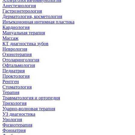
Аллергология-иммунология
Анестезиология
Гастроэнтерология
Дерматология, косметология
Инъекционная интимная пластика
Кардиология
Мануальная терапия
Массаж
КТ диагностика зубов
Неврология
Озонотерапия
Отоларингология
Офтальмология
Педиатрия
Проктология
Рентген
Стоматология
Терапия
Травматология и ортопедия
Трихология
Ударно-волновая терапия
УЗ диагностика
Урология
Физиотерапия
Фониатрия