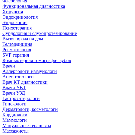
Флебология
Функциональная диагностика
Хирургия
Эндокринология
Эндоскопия
Психотерапия
Сурдология и слухопротезирование
Вызов врача на дом
Телемедицина
Ревматология
SVF терапия
Компьютерная томография зубов
Врачи
Аллергологи-иммунологи
Анестезиологи
Врач КТ диагностики
Врачи УВТ
Врачи УЗД
Гастроэнтерологи
Гинекологи
Дерматологи, косметологи
Кардиологи
Маммологи
Мануальные терапевты
Массажисты