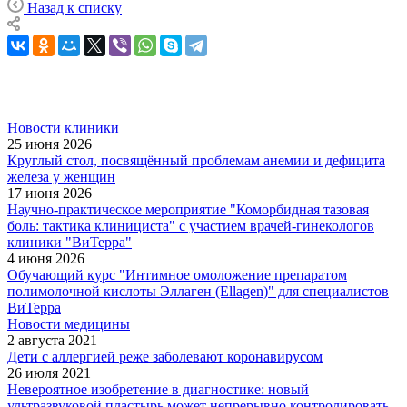
Назад к списку
Новости клиники
25 июня 2026
Круглый стол, посвящённый проблемам анемии и дефицита
железа у женщин
17 июня 2026
Научно-практическое мероприятие "Коморбидная тазовая
боль: тактика клинициста" с участием врачей-гинекологов
клиники "ВиТерра"
4 июня 2026
Обучающий курс "Интимное омоложение препаратом
полимолочной кислоты Эллаген (Ellagen)" для специалистов
ВиТерра
Новости медицины
2 августа 2021
Дети с аллергией реже заболевают коронавирусом
26 июля 2021
Невероятное изобретение в диагностике: новый
ультразвуковой пластырь может непрерывно контролировать