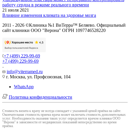
работу сердца в режиме реального времени
21 июля 2021
Влияние изменения климата на здоровье мозга
2011 - 2026 ©Клиника №1 ВиТерра™ Беляево. Официальный
сайт клиники ООО "Верона" ОГРН 1097746528220
+7 (499) 229-99-69
+7 (499) 229-99-69
info@viterramed.ru
г. Москва, ул. Профсоюзная, 104
WhatsApp
Политика конфиденциальности
Cтоимость визита к врачу не всегда совпадает с указанной ценой приёма на сайте.
Окончательная стоимость приема врача может включать стоимость дополнительных
услуг. Необходимость оказания таких услуг определяется врачом клиники ООО
"Верона" в зависимости от медицинских показаний непосредственно во время
приёма.