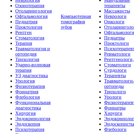
Неврология
Мануальные
Озонотерапия
терапевты
Отоларингология
Массажисты
Офтальмология
Компьютерная
Неврологи
Педиатрия
томография
Онкологи
Проктология
зубов
Отоларинголо
Рентген
Офтальмолог
Стоматология
Педиатры
Терапия
Проктологи
Травматология и
Психотерапев
ортопедия
Ревматологи
Трихология
Рентгенологи
Ударно-волновая
Стоматологи
терапия
Сурдологи
УЗ диагностика
Терапевты
Урология
Травматологи
Физиотерапия
ортопеды
Фониатрия
Трихологи
Флебология
Урологи
Функциональная
Физиотерапев
диагностика
Фониатры
Хирургия
Хирурги
Эндокринология
Эндокриноло
Эндоскопия
Эндоскопист
Психотерапия
Флебологи