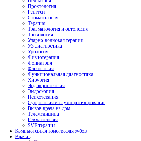
Педиатрия
Проктология
Рентген
Стоматология
Терапия
Травматология и ортопедия
Трихология
Ударно-волновая терапия
УЗ диагностика
Урология
Физиотерапия
Фониатрия
Флебология
Функциональная диагностика
Хирургия
Эндокринология
Эндоскопия
Психотерапия
Сурдология и слухопротезирование
Вызов врача на дом
Телемедицина
Ревматология
SVF терапия
Компьютерная томография зубов
Врачи