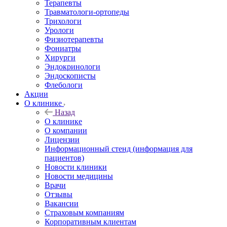
Терапевты
Травматологи-ортопеды
Трихологи
Урологи
Физиотерапевты
Фониатры
Хирурги
Эндокринологи
Эндоскописты
Флебологи
Акции
О клинике
Назад
О клинике
О компании
Лицензии
Информационный стенд (информация для
пациентов)
Новости клиники
Новости медицины
Врачи
Отзывы
Вакансии
Страховым компаниям
Корпоративным клиентам