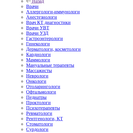
Назад
Врачи
Аллергологи-иммунологи
Анестезиологи
Врач КТ диагностики
Врачи УВТ
Врачи УЗД
Гастроэнтерологи
Гинекологи
Дерматологи, косметологи
Кардиологи
Маммологи
Мануальные терапевты
Массажисты
Неврологи
Онкологи
Отоларингологи
Офтальмологи
Педиатры
Проктологи
Психотерапевты
Ревматологи
Рентгенологи, КТ
Стоматологи
Сурдологи