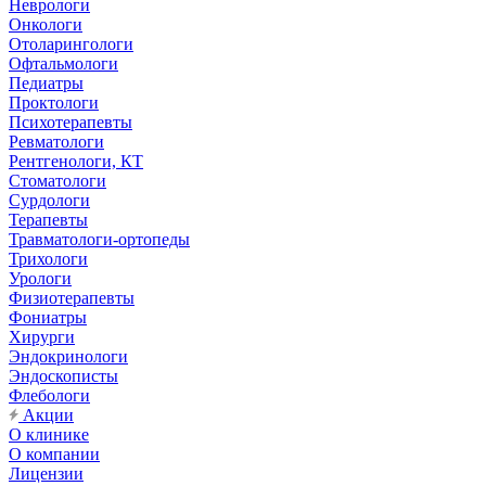
Неврологи
Онкологи
Отоларингологи
Офтальмологи
Педиатры
Проктологи
Психотерапевты
Ревматологи
Рентгенологи, КТ
Стоматологи
Сурдологи
Терапевты
Травматологи-ортопеды
Трихологи
Урологи
Физиотерапевты
Фониатры
Хирурги
Эндокринологи
Эндоскописты
Флебологи
Акции
О клинике
О компании
Лицензии