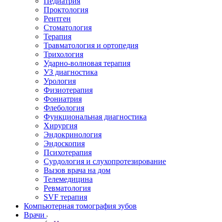
Педиатрия
Проктология
Рентген
Стоматология
Терапия
Травматология и ортопедия
Трихология
Ударно-волновая терапия
УЗ диагностика
Урология
Физиотерапия
Фониатрия
Флебология
Функциональная диагностика
Хирургия
Эндокринология
Эндоскопия
Психотерапия
Сурдология и слухопротезирование
Вызов врача на дом
Телемедицина
Ревматология
SVF терапия
Компьютерная томография зубов
Врачи