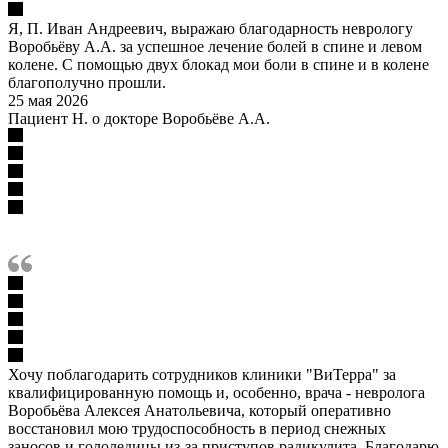
Я, П. Иван Андреевич, выражаю благодарность неврологу
Воробьёву А.А. за успешное лечение болей в спине и левом
колене. С помощью двух блокад мои боли в спине и в колене
благополучно прошли.
25 мая 2026
Пациент Н. о докторе Воробьёве А.А.
Хочу поблагодарить сотрудников клиники "ВиТерра" за
квалифицированную помощь и, особенно, врача - невролога
Воробьёва Алексея Анатольевича, который оперативно
восстановил мою трудоспособность в период снежных
заносов и гололедицы из-за приступов радикулита. Благодарю