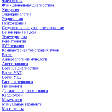
Флебология
Функциональная диагностика
Хирургия
Эндокринология
Эндоскопия
Психотерапия
Сурдология и слухопротезирование
Вызов врача на дом
Телемедицина
Ревматология
SVF терапия
Компьютерная томография зубов
Врачи
Аллергологи-иммунологи
Анестезиологи
Врач КТ диагностики
Врачи УВТ
Врачи УЗД
Гастроэнтерологи
Гинекологи
Дерматологи, косметологи
Кардиологи
Маммологи
Мануальные терапевты
Массажисты