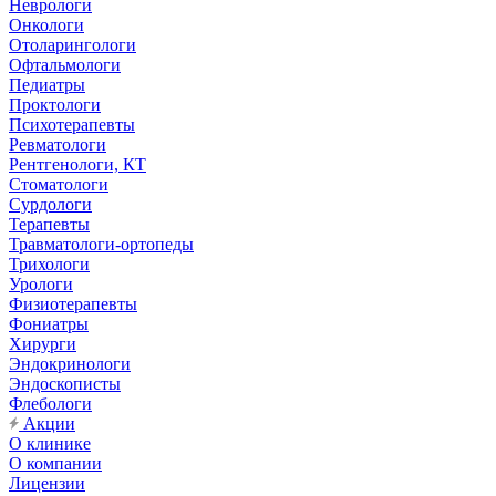
Неврологи
Онкологи
Отоларингологи
Офтальмологи
Педиатры
Проктологи
Психотерапевты
Ревматологи
Рентгенологи, КТ
Стоматологи
Сурдологи
Терапевты
Травматологи-ортопеды
Трихологи
Урологи
Физиотерапевты
Фониатры
Хирурги
Эндокринологи
Эндоскописты
Флебологи
Акции
О клинике
О компании
Лицензии