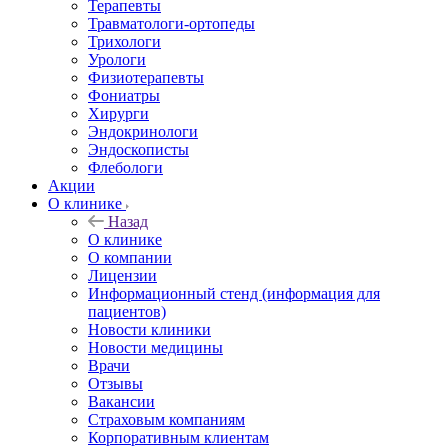
Терапевты
Травматологи-ортопеды
Трихологи
Урологи
Физиотерапевты
Фониатры
Хирурги
Эндокринологи
Эндоскописты
Флебологи
Акции
О клинике
Назад
О клинике
О компании
Лицензии
Информационный стенд (информация для
пациентов)
Новости клиники
Новости медицины
Врачи
Отзывы
Вакансии
Страховым компаниям
Корпоративным клиентам