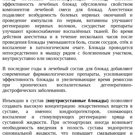
эффективность лечебных блокад обусловлена свойством
компонентов лечебной смеси для блокад. Анестетики
подавляют возбудимость болевых нервных окончаний и
проведение импульсов по нервам, витамины улучшают
регенерацию нервных волокон, сосудистые препараты
улучшают кровоснабжение воспалённых тканей. Во время
действия анестетика и в течение нескольких часов после
проведения блокады уменьшаются боль, спазм сосудов, отёк и
воспаление в патологическом очаге. Блокада проводится
непосредственно в мышцу рядом с болезненным участком,
внутрисуставно или околосуставно.
В последние годы в лечебный состав для блокад добавляют
современные фармакологические препараты, усиливающие
эффективность блокады и увеличивающие время ремиссии
при хронических воспалительных дегенеративно-
дистрофических заболеваниях.
Инъекции в сустав (
внутрисуставные блокады)
позволяют
создавать высокую концентрацию лекарственных веществ в
суставе, а именно: хондропротекторов, снимающих
воспаление и стимулирующих регенерацию хряща и
суставной жидкости. При остеоартрозах иногда возникает
необходимость введения в полость сустава эндопротеза
синовиальной жидкости, что повышает смазывающие и