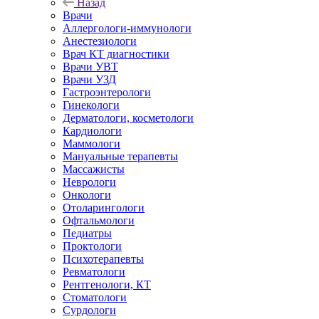
Назад
Врачи
Аллергологи-иммунологи
Анестезиологи
Врач КТ диагностики
Врачи УВТ
Врачи УЗД
Гастроэнтерологи
Гинекологи
Дерматологи, косметологи
Кардиологи
Маммологи
Мануальные терапевты
Массажисты
Неврологи
Онкологи
Отоларингологи
Офтальмологи
Педиатры
Проктологи
Психотерапевты
Ревматологи
Рентгенологи, КТ
Стоматологи
Сурдологи