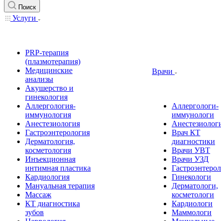
Поиск
Услуги
PRP-терапия
(плазмотерапия)
Медицинские
Врачи
анализы
Акушерство и
гинекология
Аллергология-
Аллергологи-
иммунология
иммунологи
Анестезиология
Анестезиолог
Гастроэнтерология
Врач КТ
Дерматология,
диагностики
косметология
Врачи УВТ
Инъекционная
Врачи УЗД
интимная пластика
Гастроэнтеро
Кардиология
Гинекологи
Мануальная терапия
Дерматологи,
Массаж
косметологи
КТ диагностика
Кардиологи
зубов
Маммологи