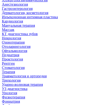
Аллергология-иммунология
Анестезиология
Гастроэнтерология
Дерматология, косметология
Инъекционная интимная пластика
Кардиология
Мануальная терапия
Массаж
КТ диагностика зубов
Неврология
Озонотерапия
Отоларингология
Офтальмология
Педиатрия
Проктология
Рентген
Стоматология
Терапия
Травматология и ортопедия
Трихология
Ударно-волновая терапия
УЗ диагностика
Урология
Физиотерапия
Фониатрия