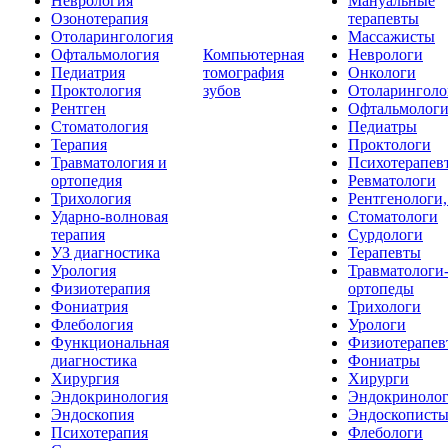
Неврология
Мануальные
Озонотерапия
терапевты
Отоларингология
Массажисты
Офтальмология
Компьютерная
Неврологи
Педиатрия
томография
Онкологи
Проктология
зубов
Отоларинголо
Рентген
Офтальмолог
Стоматология
Педиатры
Терапия
Проктологи
Травматология и
Психотерапев
ортопедия
Ревматологи
Трихология
Рентгенологи
Ударно-волновая
Стоматологи
терапия
Сурдологи
УЗ диагностика
Терапевты
Урология
Травматологи
Физиотерапия
ортопеды
Фониатрия
Трихологи
Флебология
Урологи
Функциональная
Физиотерапев
диагностика
Фониатры
Хирургия
Хирурги
Эндокринология
Эндокриноло
Эндоскопия
Эндоскопист
Психотерапия
Флебологи