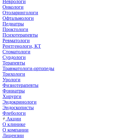
Неврологи
Онкологи
Отоларингологи
Офтальмологи
Педиатры
Проктологи
Психотерапевты
Ревматологи
Рентгенологи, КТ
Стоматологи
Сурдологи
Терапевты
Травматологи-ортопеды
Трихологи
Урологи
Физиотерапевты
Фониатры
Хирурги
Эндокринологи
Эндоскописты
Флебологи
Акции
О клинике
О компании
Лицензии