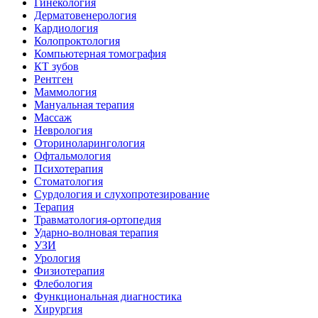
Гинекология
Дерматовенерология
Кардиология
Колопроктология
Компьютерная томография
КТ зубов
Рентген
Маммология
Мануальная терапия
Массаж
Неврология
Оториноларингология
Офтальмология
Психотерапия
Стоматология
Сурдология и слухопротезирование
Терапия
Травматология-ортопедия
Ударно-волновая терапия
УЗИ
Урология
Физиотерапия
Флебология
Функциональная диагностика
Хирургия