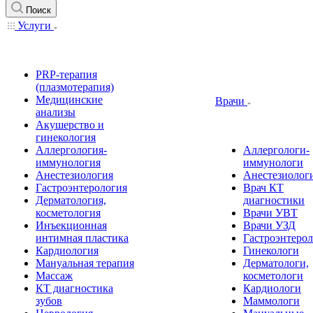
Поиск
Услуги
PRP-терапия
(плазмотерапия)
Медицинские
Врачи
анализы
Акушерство и
гинекология
Аллергология-
Аллергологи-
иммунология
иммунологи
Анестезиология
Анестезиолог
Гастроэнтерология
Врач КТ
Дерматология,
диагностики
косметология
Врачи УВТ
Инъекционная
Врачи УЗД
интимная пластика
Гастроэнтеро
Кардиология
Гинекологи
Мануальная терапия
Дерматологи,
Массаж
косметологи
КТ диагностика
Кардиологи
зубов
Маммологи