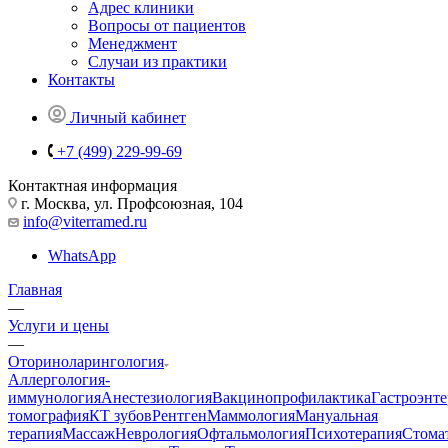
Адрес клиники
Вопросы от пациентов
Менеджмент
Случаи из практики
Контакты
Личный кабинет
+7 (499) 229-99-69
Контактная информация
г. Москва, ул. Профсоюзная, 104
info@viterramed.ru
WhatsApp
Главная
—
Услуги и цены
—
Оториноларингология
Аллергология-
иммунология
Анестезиология
Вакцинопрофилактика
Гастроэнт
томография
КТ зубов
Рентген
Маммология
Мануальная
терапия
Массаж
Неврология
Офтальмология
Психотерапия
Стома