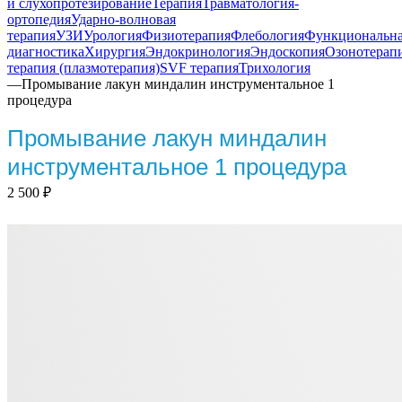
и слухопротезирование
Терапия
Травматология-
ортопедия
Ударно-волновая
терапия
УЗИ
Урология
Физиотерапия
Флебология
Функциональн
диагностика
Хирургия
Эндокринология
Эндоскопия
Озонотерап
терапия (плазмотерапия)
SVF терапия
Трихология
—
Промывание лакун миндалин инструментальное 1
процедура
Промывание лакун миндалин
инструментальное 1 процедура
2 500
₽