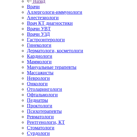
Назад
Врачи
Аллергологи-иммунологи
Анестезиологи
Врач КТ диагностики
Врачи УВТ
Врачи УЗД
Гастроэнтерологи
Гинекологи
Дерматологи, косметологи
Кардиологи
Маммологи
Мануальные терапевты
Массажисты
Неврологи
Онкологи
Отоларингологи
Офтальмологи
Педиатры
Проктологи
Психотерапевты
Ревматологи
Рентгенологи, КТ
Стоматологи
Сурдологи