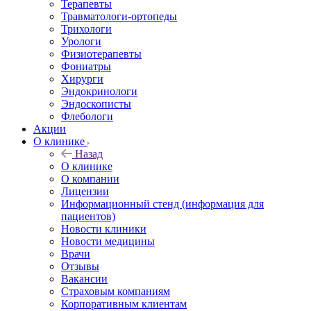
Терапевты
Травматологи-ортопеды
Трихологи
Урологи
Физиотерапевты
Фониатры
Хирурги
Эндокринологи
Эндоскописты
Флебологи
Акции
О клинике
Назад
О клинике
О компании
Лицензии
Информационный стенд (информация для
пациентов)
Новости клиники
Новости медицины
Врачи
Отзывы
Вакансии
Страховым компаниям
Корпоративным клиентам