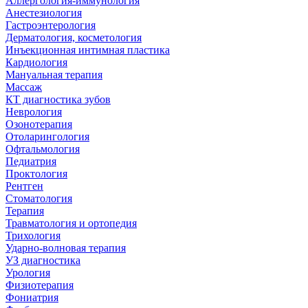
Аллергология-иммунология
Анестезиология
Гастроэнтерология
Дерматология, косметология
Инъекционная интимная пластика
Кардиология
Мануальная терапия
Массаж
КТ диагностика зубов
Неврология
Озонотерапия
Отоларингология
Офтальмология
Педиатрия
Проктология
Рентген
Стоматология
Терапия
Травматология и ортопедия
Трихология
Ударно-волновая терапия
УЗ диагностика
Урология
Физиотерапия
Фониатрия