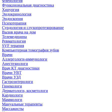
Флебология
Функциональная диагностика
Хирургия
Эндокринология
Эндоскопия
Психотерапия
Сурдология и слухопротезирование
Вызов врача на дом
Телемедицина
Ревматология
SVF терапия
Компьютерная томография зубов
Врачи
Аллергологи-иммунологи
Анестезиологи
Врач КТ диагностики
Врачи УВТ
Врачи УЗД
Гастроэнтерологи
Гинекологи
Дерматологи, косметологи
Кардиологи
Маммологи
Мануальные терапевты
Массажисты