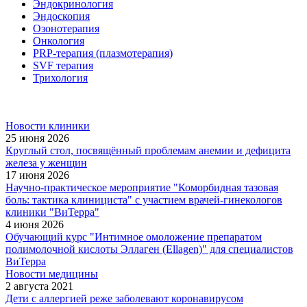
Эндокринология
Эндоскопия
Озонотерапия
Онкология
PRP-терапия (плазмотерапия)
SVF терапия
Трихология
Новости клиники
25 июня 2026
Круглый стол, посвящённый проблемам анемии и дефицита
железа у женщин
17 июня 2026
Научно-практическое мероприятие "Коморбидная тазовая
боль: тактика клинициста" с участием врачей-гинекологов
клиники "ВиТерра"
4 июня 2026
Обучающий курс "Интимное омоложение препаратом
полимолочной кислоты Эллаген (Ellagen)" для специалистов
ВиТерра
Новости медицины
2 августа 2021
Дети с аллергией реже заболевают коронавирусом