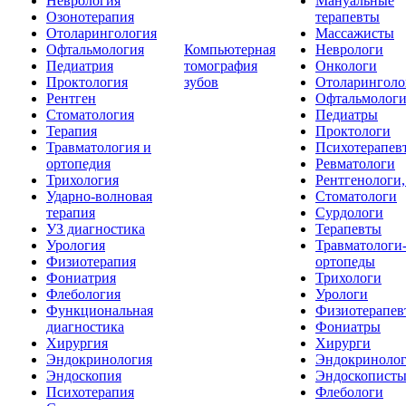
Неврология
Мануальные
Озонотерапия
терапевты
Отоларингология
Массажисты
Офтальмология
Компьютерная
Неврологи
Педиатрия
томография
Онкологи
Проктология
зубов
Отоларинголо
Рентген
Офтальмолог
Стоматология
Педиатры
Терапия
Проктологи
Травматология и
Психотерапев
ортопедия
Ревматологи
Трихология
Рентгенологи
Ударно-волновая
Стоматологи
терапия
Сурдологи
УЗ диагностика
Терапевты
Урология
Травматологи
Физиотерапия
ортопеды
Фониатрия
Трихологи
Флебология
Урологи
Функциональная
Физиотерапев
диагностика
Фониатры
Хирургия
Хирурги
Эндокринология
Эндокриноло
Эндоскопия
Эндоскопист
Психотерапия
Флебологи