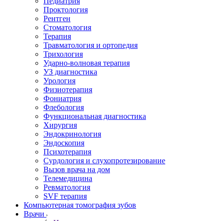
Педиатрия
Проктология
Рентген
Стоматология
Терапия
Травматология и ортопедия
Трихология
Ударно-волновая терапия
УЗ диагностика
Урология
Физиотерапия
Фониатрия
Флебология
Функциональная диагностика
Хирургия
Эндокринология
Эндоскопия
Психотерапия
Сурдология и слухопротезирование
Вызов врача на дом
Телемедицина
Ревматология
SVF терапия
Компьютерная томография зубов
Врачи