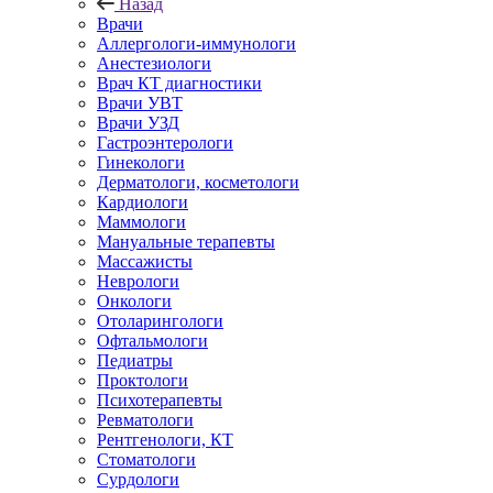
Назад
Врачи
Аллергологи-иммунологи
Анестезиологи
Врач КТ диагностики
Врачи УВТ
Врачи УЗД
Гастроэнтерологи
Гинекологи
Дерматологи, косметологи
Кардиологи
Маммологи
Мануальные терапевты
Массажисты
Неврологи
Онкологи
Отоларингологи
Офтальмологи
Педиатры
Проктологи
Психотерапевты
Ревматологи
Рентгенологи, КТ
Стоматологи
Сурдологи