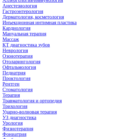
Аллергология-иммунология
Анестезиология
Гастроэнтерология
Дерматология, косметология
Инъекционная интимная пластика
Кардиология
Мануальная терапия
Массаж
КТ диагностика зубов
Неврология
Озонотерапия
Отоларингология
Офтальмология
Педиатрия
Проктология
Рентген
Стоматология
Терапия
Травматология и ортопедия
Трихология
Ударно-волновая терапия
УЗ диагностика
Урология
Физиотерапия
Фониатрия