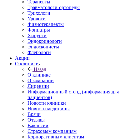
Терапевты
Травматологи-ортопеды
Трихологи
Урологи
Физиотерапевты
Фониатры
Хирурги
Эндокринологи
Эндоскописты
Флебологи
Акции
О клинике
Назад
О клинике
О компании
Лицензии
Информационный стенд (информация для
пациентов)
Новости клиники
Новости медицины
Врачи
Отзывы
Вакансии
Страховым компаниям
Корпоративным клиентам