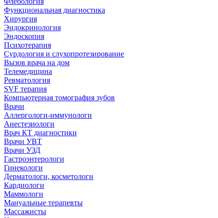
Флебология
Функциональная диагностика
Хирургия
Эндокринология
Эндоскопия
Психотерапия
Сурдология и слухопротезирование
Вызов врача на дом
Телемедицина
Ревматология
SVF терапия
Компьютерная томография зубов
Врачи
Аллергологи-иммунологи
Анестезиологи
Врач КТ диагностики
Врачи УВТ
Врачи УЗД
Гастроэнтерологи
Гинекологи
Дерматологи, косметологи
Кардиологи
Маммологи
Мануальные терапевты
Массажисты