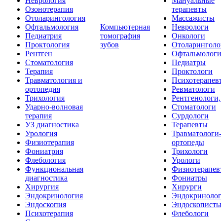
Неврология
Мануальные
Озонотерапия
терапевты
Отоларингология
Массажисты
Офтальмология
Компьютерная
Неврологи
Педиатрия
томография
Онкологи
Проктология
зубов
Отоларинголо
Рентген
Офтальмолог
Стоматология
Педиатры
Терапия
Проктологи
Травматология и
Психотерапев
ортопедия
Ревматологи
Трихология
Рентгенологи
Ударно-волновая
Стоматологи
терапия
Сурдологи
УЗ диагностика
Терапевты
Урология
Травматологи
Физиотерапия
ортопеды
Фониатрия
Трихологи
Флебология
Урологи
Функциональная
Физиотерапев
диагностика
Фониатры
Хирургия
Хирурги
Эндокринология
Эндокриноло
Эндоскопия
Эндоскопист
Психотерапия
Флебологи