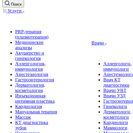
Поиск
Услуги
PRP-терапия
(плазмотерапия)
Медицинские
Врачи
анализы
Акушерство и
гинекология
Аллергология-
Аллергологи-
иммунология
иммунологи
Анестезиология
Анестезиолог
Гастроэнтерология
Врач КТ
Дерматология,
диагностики
косметология
Врачи УВТ
Инъекционная
Врачи УЗД
интимная пластика
Гастроэнтеро
Кардиология
Гинекологи
Мануальная терапия
Дерматологи,
Массаж
косметологи
КТ диагностика
Кардиологи
зубов
Маммологи