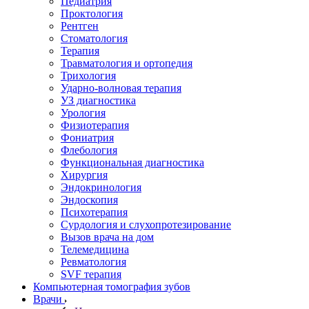
Педиатрия
Проктология
Рентген
Стоматология
Терапия
Травматология и ортопедия
Трихология
Ударно-волновая терапия
УЗ диагностика
Урология
Физиотерапия
Фониатрия
Флебология
Функциональная диагностика
Хирургия
Эндокринология
Эндоскопия
Психотерапия
Сурдология и слухопротезирование
Вызов врача на дом
Телемедицина
Ревматология
SVF терапия
Компьютерная томография зубов
Врачи