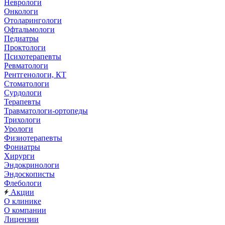
Неврологи
Онкологи
Отоларингологи
Офтальмологи
Педиатры
Проктологи
Психотерапевты
Ревматологи
Рентгенологи, КТ
Стоматологи
Сурдологи
Терапевты
Травматологи-ортопеды
Трихологи
Урологи
Физиотерапевты
Фониатры
Хирурги
Эндокринологи
Эндоскописты
Флебологи
Акции
О клинике
О компании
Лицензии