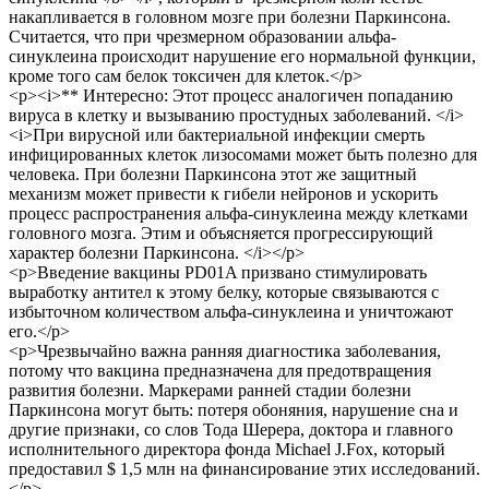
накапливается в головном мозге при болезни Паркинсона.
Считается, что при чрезмерном образовании альфа-
синуклеина происходит нарушение его нормальной функции,
кроме того сам белок токсичен для клеток.</p>
<p><i>** Интересно: Этот процесс аналогичен попаданию
вируса в клетку и вызыванию простудных заболеваний. </i>
<i>При вирусной или бактериальной инфекции смерть
инфицированных клеток лизосомами может быть полезно для
человека. При болезни Паркинсона этот же защитный
механизм может привести к гибели нейронов и ускорить
процесс распространения альфа-синуклеина между клетками
головного мозга. Этим и объясняется прогрессирующий
характер болезни Паркинсона. </i></p>
<p>Введение вакцины PD01A призвано стимулировать
выработку антител к этому белку, которые связываются с
избыточном количеством альфа-синуклеина и уничтожают
его.</p>
<p>Чрезвычайно важна ранняя диагностика заболевания,
потому что вакцина предназначена для предотвращения
развития болезни. Маркерами ранней стадии болезни
Паркинсона могут быть: потеря обоняния, нарушение сна и
другие признаки, со слов Тода Шерера, доктора и главного
исполнительного директора фонда Michael J.Fox, который
предоставил $ 1,5 млн на финансирование этих исследований.
</p>