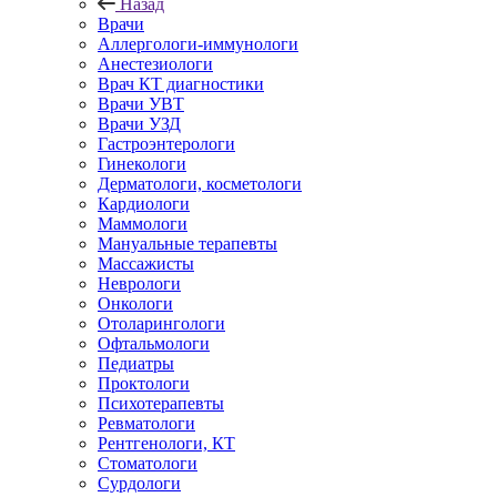
Назад
Врачи
Аллергологи-иммунологи
Анестезиологи
Врач КТ диагностики
Врачи УВТ
Врачи УЗД
Гастроэнтерологи
Гинекологи
Дерматологи, косметологи
Кардиологи
Маммологи
Мануальные терапевты
Массажисты
Неврологи
Онкологи
Отоларингологи
Офтальмологи
Педиатры
Проктологи
Психотерапевты
Ревматологи
Рентгенологи, КТ
Стоматологи
Сурдологи