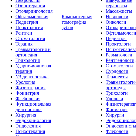
Неврология
Мануальные
Озонотерапия
терапевты
Отоларингология
Массажисты
Офтальмология
Компьютерная
Неврологи
Педиатрия
томография
Онкологи
Проктология
зубов
Отоларинголо
Рентген
Офтальмолог
Стоматология
Педиатры
Терапия
Проктологи
Травматология и
Психотерапев
ортопедия
Ревматологи
Трихология
Рентгенологи
Ударно-волновая
Стоматологи
терапия
Сурдологи
УЗ диагностика
Терапевты
Урология
Травматологи
Физиотерапия
ортопеды
Фониатрия
Трихологи
Флебология
Урологи
Функциональная
Физиотерапев
диагностика
Фониатры
Хирургия
Хирурги
Эндокринология
Эндокриноло
Эндоскопия
Эндоскопист
Психотерапия
Флебологи