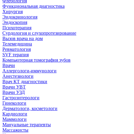
Флебология
Функциональная диагностика
Хирургия
Эндокринология
Эндоскопия
Психотерапия
Сурдология и слухопротезирование
Вызов врача на дом
Телемедицина
Ревматология
SVF терапия
Компьютерная томография зубов
Врачи
Аллергологи-иммунологи
Анестезиологи
Врач КТ диагностики
Врачи УВТ
Врачи УЗД
Гастроэнтерологи
Гинекологи
Дерматологи, косметологи
Кардиологи
Маммологи
Мануальные терапевты
Массажисты