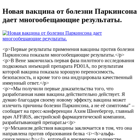
Новая вакцина от болезни Паркинсона
дает многообещающие результаты.
<p>Первые результаты применения вакцины против болезни
Паркинсона показали многообещающие результаты.</p>
<p>В Вене закончилась первая фаза пилотного исследования
подкожных инъекций препарата PD01A, по результатам
которой вакцина показала хорошую переносимость,
безопасность, и кроме того она индуцировала качественный
иммунный ответ.</p>
<p>«Мы получили первые доказательства того, что
разработанная нами вакцина действительно действует. Я
думаю благодаря своему новому эффекту, вакцина может
излечить причины болезни Паркинсона, а не её симптомы" –
сообщает на пресс-конференции Ахим Шнеебергер, главный
врач AFFiRiS, австрийской фармацевтической компании,
разрабатывающей препарат.ы</p>
<p>Механизм действия вакцины заключается в том, что она
направлена против образования белка <i><b>альфа-
синуклеина</b></i>, который в чрезмерном количестве