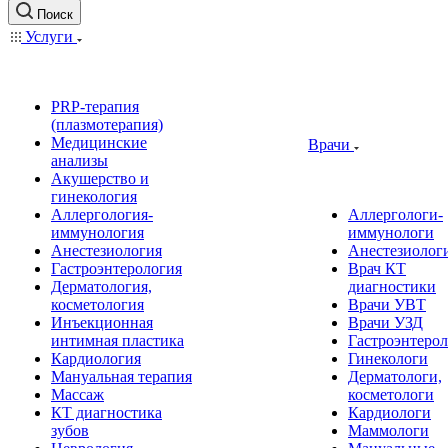
Поиск
Услуги
PRP-терапия
(плазмотерапия)
Медицинские
Врачи
анализы
Акушерство и
гинекология
Аллергология-
Аллергологи-
иммунология
иммунологи
Анестезиология
Анестезиолог
Гастроэнтерология
Врач КТ
Дерматология,
диагностики
косметология
Врачи УВТ
Инъекционная
Врачи УЗД
интимная пластика
Гастроэнтеро
Кардиология
Гинекологи
Мануальная терапия
Дерматологи,
Массаж
косметологи
КТ диагностика
Кардиологи
зубов
Маммологи