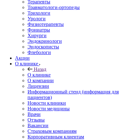
Терапевты
Травматологи-ортопеды
Трихологи
Урологи
Физиотерапевты
Фониатры
Хирурги
Эндокринологи
Эндоскописты
Флебологи
Акции
О клинике
Назад
О клинике
О компании
Лицензии
Информационный стенд (информация для
пациентов)
Новости клиники
Новости медицины
Врачи
Отзывы
Вакансии
Страховым компаниям
Корпоративным клиентам