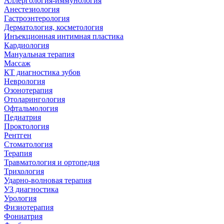
Аллергология-иммунология
Анестезиология
Гастроэнтерология
Дерматология, косметология
Инъекционная интимная пластика
Кардиология
Мануальная терапия
Массаж
КТ диагностика зубов
Неврология
Озонотерапия
Отоларингология
Офтальмология
Педиатрия
Проктология
Рентген
Стоматология
Терапия
Травматология и ортопедия
Трихология
Ударно-волновая терапия
УЗ диагностика
Урология
Физиотерапия
Фониатрия