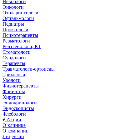
Неврологи
Онкологи
Отоларингологи
Офтальмологи
Педиатры
Проктологи
Психотерапевты
Ревматологи
Рентгенологи, КТ
Стоматологи
Сурдологи
Терапевты
Травматологи-ортопеды
Трихологи
Урологи
Физиотерапевты
Фониатры
Хирурги
Эндокринологи
Эндоскописты
Флебологи
Акции
О клинике
О компании
Лицензии