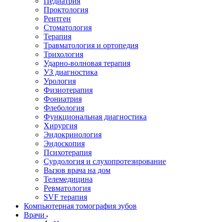
Педиатрия
Проктология
Рентген
Стоматология
Терапия
Травматология и ортопедия
Трихология
Ударно-волновая терапия
УЗ диагностика
Урология
Физиотерапия
Фониатрия
Флебология
Функциональная диагностика
Хирургия
Эндокринология
Эндоскопия
Психотерапия
Сурдология и слухопротезирование
Вызов врача на дом
Телемедицина
Ревматология
SVF терапия
Компьютерная томография зубов
Врачи