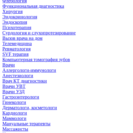
Флебология
Функциональная диагностика
Хирургия
Эндокринология
Эндоскопия
Психотерапия
Сурдология и слухопротезирование
Вызов врача на дом
Телемедицина
Ревматология
SVF терапия
Компьютерная томография зубов
Врачи
Аллергологи-иммунологи
Анестезиологи
Врач КТ диагностики
Врачи УВТ
Врачи УЗД
Гастроэнтерологи
Гинекологи
Дерматологи, косметологи
Кардиологи
Маммологи
Мануальные терапевты
Массажисты