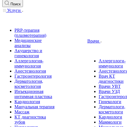
Поиск
Услуги
PRP-терапия
(плазмотерапия)
Медицинские
Врачи
анализы
Акушерство и
гинекология
Аллергология-
Аллергологи-
иммунология
иммунологи
Анестезиология
Анестезиолог
Гастроэнтерология
Врач КТ
Дерматология,
диагностики
косметология
Врачи УВТ
Инъекционная
Врачи УЗД
интимная пластика
Гастроэнтеро
Кардиология
Гинекологи
Мануальная терапия
Дерматологи,
Массаж
косметологи
КТ диагностика
Кардиологи
зубов
Маммологи