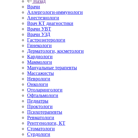
Назад
Врачи
Аллергологи-иммунологи
Анестезиологи
Врач КТ диагностики
Врачи УВТ
Врачи УЗД
Гастроэнтерологи
Гинекологи
Дерматологи, косметологи
Кардиологи
Маммологи
Мануальные терапевты
Массажисты
Неврологи
Онкологи
Отоларингологи
Офтальмологи
Педиатры
Проктологи
Психотерапевты
Ревматологи
Рентгенологи, КТ
Стоматологи
Сурдологи