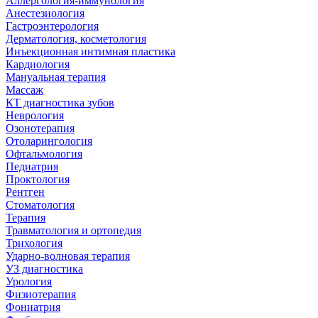
Аллергология-иммунология
Анестезиология
Гастроэнтерология
Дерматология, косметология
Инъекционная интимная пластика
Кардиология
Мануальная терапия
Массаж
КТ диагностика зубов
Неврология
Озонотерапия
Отоларингология
Офтальмология
Педиатрия
Проктология
Рентген
Стоматология
Терапия
Травматология и ортопедия
Трихология
Ударно-волновая терапия
УЗ диагностика
Урология
Физиотерапия
Фониатрия