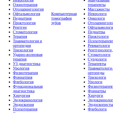
Неврология
Мануальные
Озонотерапия
терапевты
Отоларингология
Массажисты
Офтальмология
Компьютерная
Неврологи
Педиатрия
томография
Онкологи
Проктология
зубов
Отоларинголо
Рентген
Офтальмолог
Стоматология
Педиатры
Терапия
Проктологи
Травматология и
Психотерапев
ортопедия
Ревматологи
Трихология
Рентгенологи
Ударно-волновая
Стоматологи
терапия
Сурдологи
УЗ диагностика
Терапевты
Урология
Травматологи
Физиотерапия
ортопеды
Фониатрия
Трихологи
Флебология
Урологи
Функциональная
Физиотерапев
диагностика
Фониатры
Хирургия
Хирурги
Эндокринология
Эндокриноло
Эндоскопия
Эндоскопист
Психотерапия
Флебологи