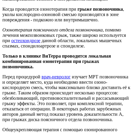
Когда проводится озонотерапия при
грыже позвоночника
,
уколы кислородно-озоновой смесью производятся в зоне
повреждения - подкожно или внутримышечно.
Озонотерапия поясничного отдела позвоночника
, помимо
лечения межпозвонковых грыж, также широко используется
при
остеохондрозе
данной области, локальных мышечных
спазмах, спондилоартрозе и спондилезе.
Только в клинике ВиТерра проводится локальная
комбинированная озонотерапия при грыжах
позвоночника.
Перед процедурой
врач-невролог
изучает МРТ позвоночника
и определяет место, куда необходимо ввести озоно-
кислородную смесь, чтобы максимально близко доставить её к
грыже. Таким образом происходит несколько процессов:
обезболивающий, противовоспалительный и рассасывающий
грыжу эффекты. Это позволяет, при комплексной терапии,
отказаться от операции. В некоторых работах зарубежных
авторов данный метод показал уровень доказательности А,
при грыжах диска поясничного отдела позвоночника.
Общеукрепляющая терапия с помощью озонированного