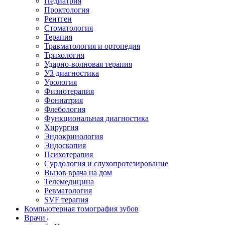
Педиатрия
Проктология
Рентген
Стоматология
Терапия
Травматология и ортопедия
Трихология
Ударно-волновая терапия
УЗ диагностика
Урология
Физиотерапия
Фониатрия
Флебология
Функциональная диагностика
Хирургия
Эндокринология
Эндоскопия
Психотерапия
Сурдология и слухопротезирование
Вызов врача на дом
Телемедицина
Ревматология
SVF терапия
Компьютерная томография зубов
Врачи