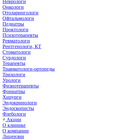
Неврологи
Онкологи
Отоларингологи
Офтальмологи
Педиатры
Проктологи
Психотерапевты
Ревматологи
Рентгенологи, КТ
Стоматологи
Сурдологи
Терапевты
Травматологи-ортопеды
Трихологи
Урологи
Физиотерапевты
Фониатры
Хирурги
Эндокринологи
Эндоскописты
Флебологи
Акции
О клинике
О компании
Лицензии