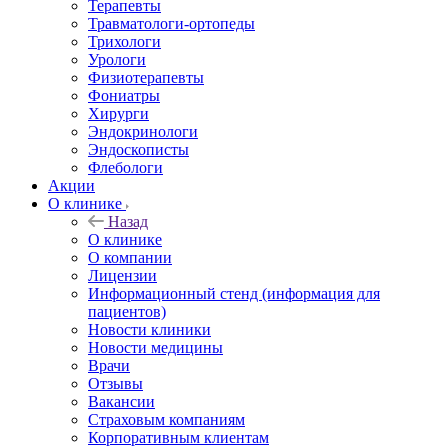
Терапевты
Травматологи-ортопеды
Трихологи
Урологи
Физиотерапевты
Фониатры
Хирурги
Эндокринологи
Эндоскописты
Флебологи
Акции
О клинике
Назад
О клинике
О компании
Лицензии
Информационный стенд (информация для
пациентов)
Новости клиники
Новости медицины
Врачи
Отзывы
Вакансии
Страховым компаниям
Корпоративным клиентам