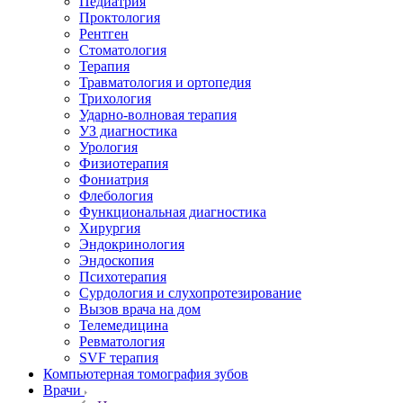
Педиатрия
Проктология
Рентген
Стоматология
Терапия
Травматология и ортопедия
Трихология
Ударно-волновая терапия
УЗ диагностика
Урология
Физиотерапия
Фониатрия
Флебология
Функциональная диагностика
Хирургия
Эндокринология
Эндоскопия
Психотерапия
Сурдология и слухопротезирование
Вызов врача на дом
Телемедицина
Ревматология
SVF терапия
Компьютерная томография зубов
Врачи