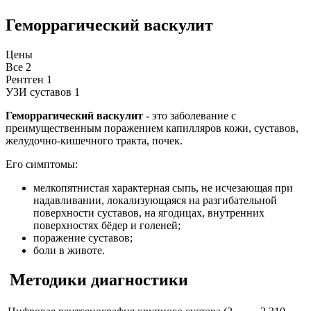
Геморрагический васкулит
Цены
Все
2
Рентген
1
УЗИ суставов
1
Геморрагический васкулит -
это заболевание с
преимущественным поражением капилляров кожи, суставов,
желудочно-кишечного тракта, почек.
Его симптомы:
мелкопятнистая характерная сыпь, не исчезающая при
надавливании, локализующаяся на разгибательной
поверхности суставов, на ягодицах, внутренних
поверхностях бёдер и голеней;
поражение суставов;
боли в животе.
Методики диагностики