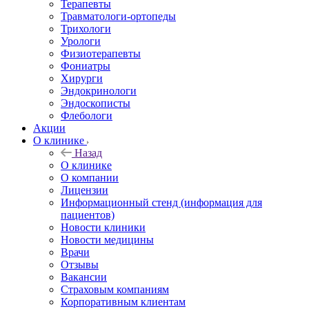
Терапевты
Травматологи-ортопеды
Трихологи
Урологи
Физиотерапевты
Фониатры
Хирурги
Эндокринологи
Эндоскописты
Флебологи
Акции
О клинике
Назад
О клинике
О компании
Лицензии
Информационный стенд (информация для
пациентов)
Новости клиники
Новости медицины
Врачи
Отзывы
Вакансии
Страховым компаниям
Корпоративным клиентам