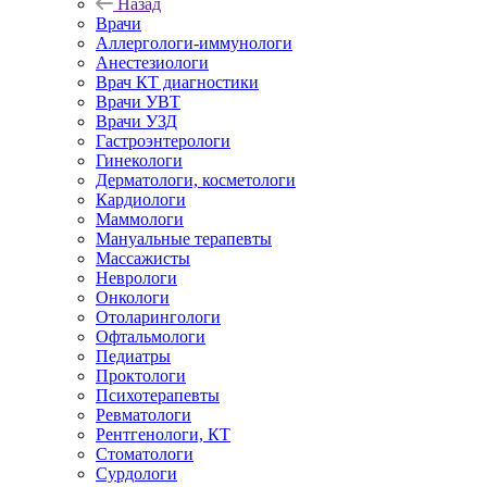
Назад
Врачи
Аллергологи-иммунологи
Анестезиологи
Врач КТ диагностики
Врачи УВТ
Врачи УЗД
Гастроэнтерологи
Гинекологи
Дерматологи, косметологи
Кардиологи
Маммологи
Мануальные терапевты
Массажисты
Неврологи
Онкологи
Отоларингологи
Офтальмологи
Педиатры
Проктологи
Психотерапевты
Ревматологи
Рентгенологи, КТ
Стоматологи
Сурдологи