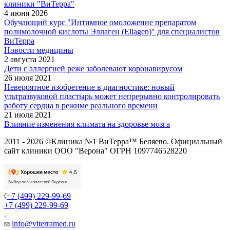
клиники "ВиТерра"
4 июня 2026
Обучающий курс "Интимное омоложение препаратом
полимолочной кислоты Эллаген (Ellagen)" для специалистов
ВиТерра
Новости медицины
2 августа 2021
Дети с аллергией реже заболевают коронавирусом
26 июля 2021
Невероятное изобретение в диагностике: новый
ультразвуковой пластырь может непрерывно контролировать
работу сердца в режиме реального времени
21 июля 2021
Влияние изменения климата на здоровье мозга
2011 - 2026 ©Клиника №1 ВиТерра™ Беляево. Официальный
сайт клиники ООО "Верона" ОГРН 1097746528220
+7 (499) 229-99-69
+7 (499) 229-99-69
info@viterramed.ru