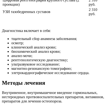
Цифровая рентгенография крупного сустава (2
2 310
проекции)
руб.
2 310
УЗИ тазобедренных суставов
руб.
Диагностика включает в себя:
тщательный сбор анамнеза заболевания;
осмотр;
клинический анализ крови;
биохимический анализ крови;
анализ мочи;
рентгенологическую диагностику;
ультразвуковое исследование;
магнитно-резонансную томографию;
элетрокардиографическое исследование сердца.
Методы лечения
Внутривенное, внутримышечное введение гормональных,
нестероидных протвовоспалительных препаратов, витаминов,
препаратов для лечения остеопороза.