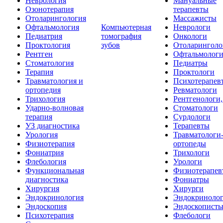
Неврология
Мануальные
Озонотерапия
терапевты
Отоларингология
Массажисты
Офтальмология
Компьютерная
Неврологи
Педиатрия
томография
Онкологи
Проктология
зубов
Отоларинголо
Рентген
Офтальмолог
Стоматология
Педиатры
Терапия
Проктологи
Травматология и
Психотерапев
ортопедия
Ревматологи
Трихология
Рентгенологи
Ударно-волновая
Стоматологи
терапия
Сурдологи
УЗ диагностика
Терапевты
Урология
Травматологи
Физиотерапия
ортопеды
Фониатрия
Трихологи
Флебология
Урологи
Функциональная
Физиотерапев
диагностика
Фониатры
Хирургия
Хирурги
Эндокринология
Эндокриноло
Эндоскопия
Эндоскопист
Психотерапия
Флебологи