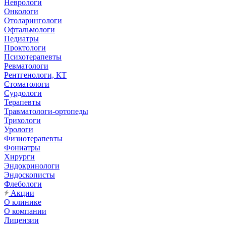
Неврологи
Онкологи
Отоларингологи
Офтальмологи
Педиатры
Проктологи
Психотерапевты
Ревматологи
Рентгенологи, КТ
Стоматологи
Сурдологи
Терапевты
Травматологи-ортопеды
Трихологи
Урологи
Физиотерапевты
Фониатры
Хирурги
Эндокринологи
Эндоскописты
Флебологи
Акции
О клинике
О компании
Лицензии