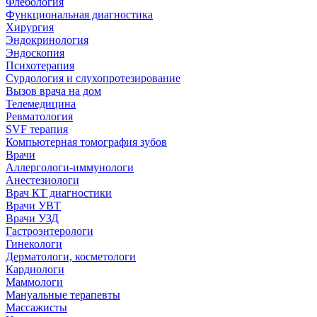
Флебология
Функциональная диагностика
Хирургия
Эндокринология
Эндоскопия
Психотерапия
Сурдология и слухопротезирование
Вызов врача на дом
Телемедицина
Ревматология
SVF терапия
Компьютерная томография зубов
Врачи
Аллергологи-иммунологи
Анестезиологи
Врач КТ диагностики
Врачи УВТ
Врачи УЗД
Гастроэнтерологи
Гинекологи
Дерматологи, косметологи
Кардиологи
Маммологи
Мануальные терапевты
Массажисты