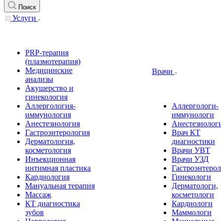
Поиск
Услуги
PRP-терапия
(плазмотерапия)
Медицинские
Врачи
анализы
Акушерство и
гинекология
Аллергология-
Аллергологи-
иммунология
иммунологи
Анестезиология
Анестезиолог
Гастроэнтерология
Врач КТ
Дерматология,
диагностики
косметология
Врачи УВТ
Инъекционная
Врачи УЗД
интимная пластика
Гастроэнтеро
Кардиология
Гинекологи
Мануальная терапия
Дерматологи,
Массаж
косметологи
КТ диагностика
Кардиологи
зубов
Маммологи