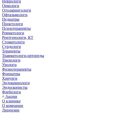
Неврологи
Онкологи
Отоларингологи
Офтальмологи
Педиатры
Проктологи
Психотерапевты
Ревматологи
Рентгенологи, КТ
Стоматологи
Сурдологи
Терапевты
Травматологи-ортопеды
Трихологи
Урологи
Физиотерапевты
Фониатры
Хирурги
Эндокринологи
Эндоскописты
Флебологи
Акции
О клинике
О компании
Лицензии