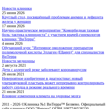
Новости клиники
25 июня 2026
Круглый стол, посвящённый проблемам анемии и дефицита
железа у женщин
17 июня 2026
Научно-практическое мероприятие "Коморбидная тазовая
боль: тактика клинициста" с участием врачей-гинекологов
клиники "ВиТерра"
4 июня 2026
Обучающий курс "Интимное омоложение препаратом
полимолочной кислоты Эллаген (Ellagen)" для специалистов
ВиТерра
Новости медицины
2 августа 2021
Дети с аллергией реже заболевают коронавирусом
26 июля 2021
Невероятное изобретение в диагностике: новый
ультразвуковой пластырь может непрерывно контролировать
работу сердца в режиме реального времени
21 июля 2021
Влияние изменения климата на здоровье мозга
2011 - 2026 ©Клиника №1 ВиТерра™ Беляево. Официальный
сайт клиники ООО "Верона" ОГРН 1097746528220