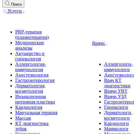
Поиск
Услуги
PRP-терапия
(плазмотерапия)
Медицинские
Врачи
анализы
Акушерство и
гинекология
Аллергология-
Аллергологи-
иммунология
иммунологи
Анестезиология
Анестезиолог
Гастроэнтерология
Врач КТ
Дерматология,
диагностики
косметология
Врачи УВТ
Инъекционная
Врачи УЗД
интимная пластика
Гастроэнтеро
Кардиология
Гинекологи
Мануальная терапия
Дерматологи,
Массаж
косметологи
КТ диагностика
Кардиологи
зубов
Маммологи