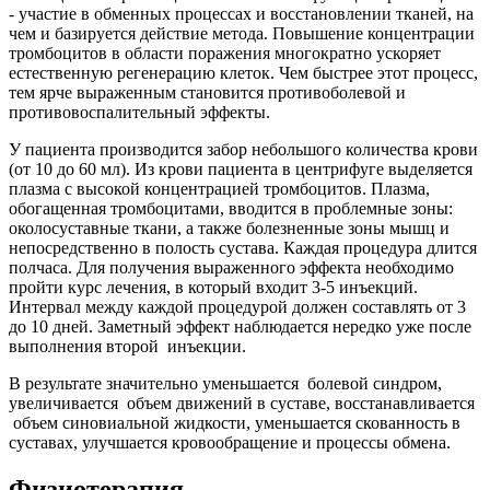
- участие в обменных процессах и восстановлении тканей, на
чем и базируется действие метода. Повышение концентрации
тромбоцитов в области поражения многократно ускоряет
естественную регенерацию клеток. Чем быстрее этот процесс,
тем ярче выраженным становится противоболевой и
противовоспалительный эффекты.
У пациента производится забор небольшого количества крови
(от 10 до 60 мл). Из крови пациента в центрифуге выделяется
плазма с высокой концентрацией тромбоцитов. Плазма,
обогащенная тромбоцитами, вводится в проблемные зоны:
околосуставные ткани, а также болезненные зоны мышц и
непосредственно в полость сустава. Каждая процедура длится
полчаса. Для получения выраженного эффекта необходимо
пройти курс лечения, в который входит 3-5 инъекций.
Интервал между каждой процедурой должен составлять от 3
до 10 дней. Заметный эффект наблюдается нередко уже после
выполнения второй инъекции.
В результате значительно уменьшается болевой синдром,
увеличивается объем движений в суставе, восстанавливается
объем синовиальной жидкости, уменьшается скованность в
суставах, улучшается кровообращение и процессы обмена.
Физиотерапия