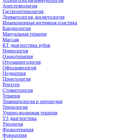
Аллергология-иммунология
Анестезиология
Гастроэнтерология
Дерматология, косметология
Инъекционная интимная пластика
Кардиология
Мануальная терапия
Массаж
КТ диагностика зубов
Неврология
Озонотерапия
Отоларингология
Офтальмология
Педиатрия
Проктология
Рентген
Стоматология
Терапия
Травматология и ортопедия
Трихология
Ударно-волновая терапия
УЗ диагностика
Урология
Физиотерапия
Фониатрия