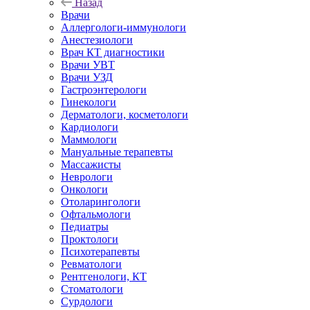
Назад
Врачи
Аллергологи-иммунологи
Анестезиологи
Врач КТ диагностики
Врачи УВТ
Врачи УЗД
Гастроэнтерологи
Гинекологи
Дерматологи, косметологи
Кардиологи
Маммологи
Мануальные терапевты
Массажисты
Неврологи
Онкологи
Отоларингологи
Офтальмологи
Педиатры
Проктологи
Психотерапевты
Ревматологи
Рентгенологи, КТ
Стоматологи
Сурдологи