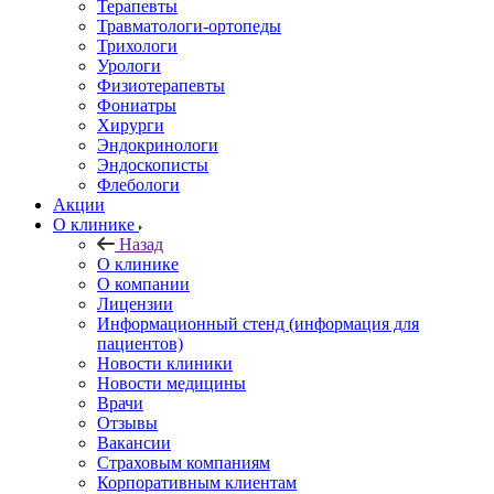
Терапевты
Травматологи-ортопеды
Трихологи
Урологи
Физиотерапевты
Фониатры
Хирурги
Эндокринологи
Эндоскописты
Флебологи
Акции
О клинике
Назад
О клинике
О компании
Лицензии
Информационный стенд (информация для
пациентов)
Новости клиники
Новости медицины
Врачи
Отзывы
Вакансии
Страховым компаниям
Корпоративным клиентам