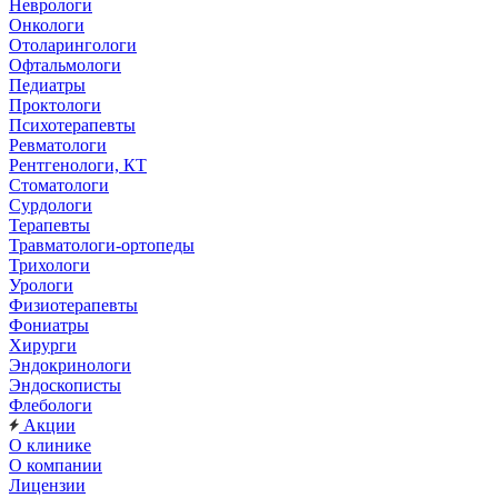
Неврологи
Онкологи
Отоларингологи
Офтальмологи
Педиатры
Проктологи
Психотерапевты
Ревматологи
Рентгенологи, КТ
Стоматологи
Сурдологи
Терапевты
Травматологи-ортопеды
Трихологи
Урологи
Физиотерапевты
Фониатры
Хирурги
Эндокринологи
Эндоскописты
Флебологи
Акции
О клинике
О компании
Лицензии