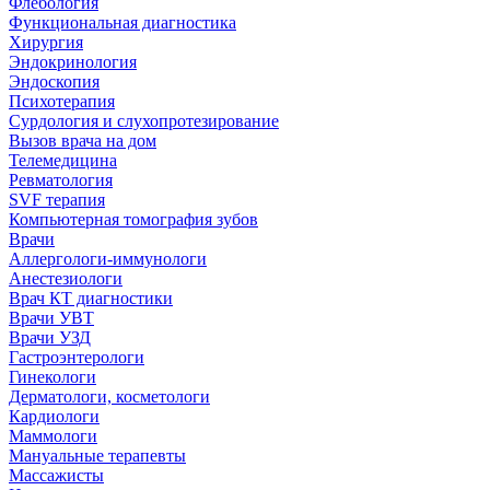
Флебология
Функциональная диагностика
Хирургия
Эндокринология
Эндоскопия
Психотерапия
Сурдология и слухопротезирование
Вызов врача на дом
Телемедицина
Ревматология
SVF терапия
Компьютерная томография зубов
Врачи
Аллергологи-иммунологи
Анестезиологи
Врач КТ диагностики
Врачи УВТ
Врачи УЗД
Гастроэнтерологи
Гинекологи
Дерматологи, косметологи
Кардиологи
Маммологи
Мануальные терапевты
Массажисты