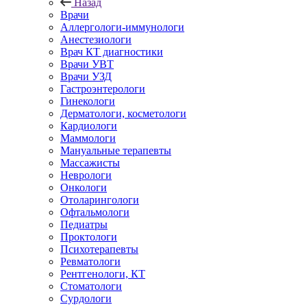
Назад
Врачи
Аллергологи-иммунологи
Анестезиологи
Врач КТ диагностики
Врачи УВТ
Врачи УЗД
Гастроэнтерологи
Гинекологи
Дерматологи, косметологи
Кардиологи
Маммологи
Мануальные терапевты
Массажисты
Неврологи
Онкологи
Отоларингологи
Офтальмологи
Педиатры
Проктологи
Психотерапевты
Ревматологи
Рентгенологи, КТ
Стоматологи
Сурдологи