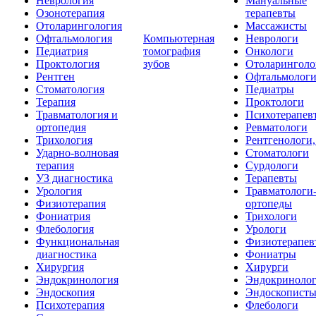
Неврология
Мануальные
Озонотерапия
терапевты
Отоларингология
Массажисты
Офтальмология
Компьютерная
Неврологи
Педиатрия
томография
Онкологи
Проктология
зубов
Отоларинголо
Рентген
Офтальмолог
Стоматология
Педиатры
Терапия
Проктологи
Травматология и
Психотерапев
ортопедия
Ревматологи
Трихология
Рентгенологи
Ударно-волновая
Стоматологи
терапия
Сурдологи
УЗ диагностика
Терапевты
Урология
Травматологи
Физиотерапия
ортопеды
Фониатрия
Трихологи
Флебология
Урологи
Функциональная
Физиотерапев
диагностика
Фониатры
Хирургия
Хирурги
Эндокринология
Эндокриноло
Эндоскопия
Эндоскопист
Психотерапия
Флебологи