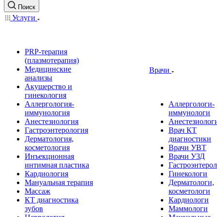
Поиск
Услуги
PRP-терапия
(плазмотерапия)
Медицинские
Врачи
анализы
Акушерство и
гинекология
Аллергология-
Аллергологи-
иммунология
иммунологи
Анестезиология
Анестезиолог
Гастроэнтерология
Врач КТ
Дерматология,
диагностики
косметология
Врачи УВТ
Инъекционная
Врачи УЗД
интимная пластика
Гастроэнтеро
Кардиология
Гинекологи
Мануальная терапия
Дерматологи,
Массаж
косметологи
КТ диагностика
Кардиологи
зубов
Маммологи