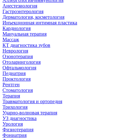
Аллергология-иммунология
Анестезиология
Гастроэнтерология
Дерматология, косметология
Инъекционная интимная пластика
Кардиология
Мануальная терапия
Массаж
КТ диагностика зубов
Неврология
Озонотерапия
Отоларингология
Офтальмология
Педиатрия
Проктология
Рентген
Стоматология
Терапия
Травматология и ортопедия
Трихология
Ударно-волновая терапия
УЗ диагностика
Урология
Физиотерапия
Фониатрия