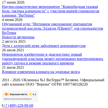
17 июня 2026
Научно-практическое мероприятие "Коморбидная тазовая
боль: тактика клинициста" с участием врачей-гинекологов
клиники "ВиТерра"
4 июня 2026
Обучающий курс "Интимное омоложение препаратом
полимолочной кислоты Эллаген (Ellagen)" для специалистов
ВиТерра
Новости медицины
2 августа 2021
Дети с аллергией реже заболевают коронавирусом
26 июля 2021
Невероятное изобретение в диагностике: новый
ультразвуковой пластырь может непрерывно контролировать
работу сердца в режиме реального времени
21 июля 2021
Влияние изменения климата на здоровье мозга
2011 - 2026 ©Клиника №1 ВиТерра™ Беляево. Официальный
сайт клиники ООО "Верона" ОГРН 1097746528220
+7 (499) 229-99-69