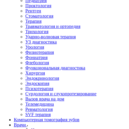
Педиатрия
Проктология
Рентген
Стоматология
Терапия
Травматология и ортопедия
Трихология
Ударно-волновая терапия
УЗ диагностика
Урология
Физиотерапия
Фониатрия
Флебология
Функциональная диагностика
Хирургия
Эндокринология
Эндоскопия
Психотерапия
Сурдология и слухопротезирование
Вызов врача на дом
Телемедицина
Ревматология
SVF терапия
Компьютерная томография зубов
Врачи