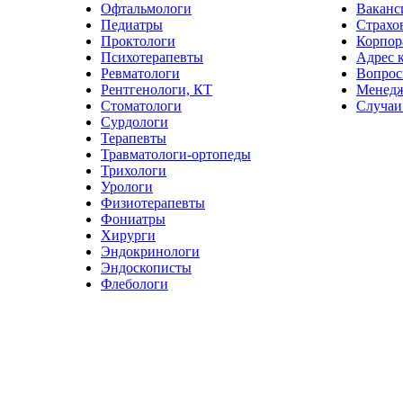
Офтальмологи
Ваканс
Педиатры
Страхо
Проктологи
Корпор
Психотерапевты
Адрес 
Ревматологи
Вопрос
Рентгенологи, КТ
Менед
Стоматологи
Случаи
Сурдологи
Терапевты
Травматологи-ортопеды
Трихологи
Урологи
Физиотерапевты
Фониатры
Хирурги
Эндокринологи
Эндоскописты
Флебологи