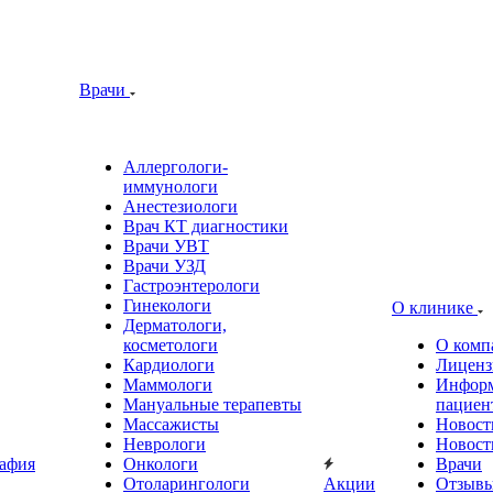
Врачи
Аллергологи-
иммунологи
Анестезиологи
Врач КТ диагностики
Врачи УВТ
Врачи УЗД
Гастроэнтерологи
Гинекологи
О клинике
Дерматологи,
косметологи
О комп
Кардиологи
Лиценз
Маммологи
Информ
Мануальные терапевты
пациен
Массажисты
Новост
Неврологи
Новост
афия
Онкологи
Врачи
Отоларингологи
Акции
Отзыв