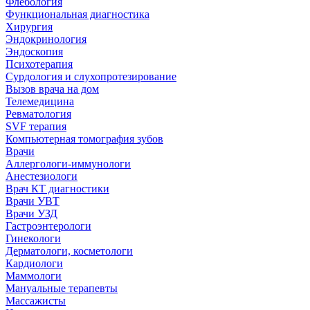
Флебология
Функциональная диагностика
Хирургия
Эндокринология
Эндоскопия
Психотерапия
Сурдология и слухопротезирование
Вызов врача на дом
Телемедицина
Ревматология
SVF терапия
Компьютерная томография зубов
Врачи
Аллергологи-иммунологи
Анестезиологи
Врач КТ диагностики
Врачи УВТ
Врачи УЗД
Гастроэнтерологи
Гинекологи
Дерматологи, косметологи
Кардиологи
Маммологи
Мануальные терапевты
Массажисты