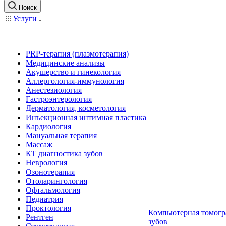
Поиск
Услуги
PRP-терапия (плазмотерапия)
Медицинские анализы
Акушерство и гинекология
Аллергология-иммунология
Анестезиология
Гастроэнтерология
Дерматология, косметология
Инъекционная интимная пластика
Кардиология
Мануальная терапия
Массаж
КТ диагностика зубов
Неврология
Озонотерапия
Отоларингология
Офтальмология
Педиатрия
Проктология
Компьютерная томогр
Рентген
зубов