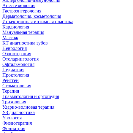
Аллергология-иммунология
Анестезиология
Гастроэнтерология
Дерматология, косметология
Инъекционная интимная пластика
Кардиология
Мануальная терапия
Массаж
КТ диагностика зубов
Неврология
Озонотерапия
Отоларингология
Офтальмология
Педиатрия
Проктология
Рентген
Стоматология
Терапия
Травматология и ортопедия
Трихология
Ударно-волновая терапия
УЗ диагностика
Урология
Физиотерапия
Фониатрия