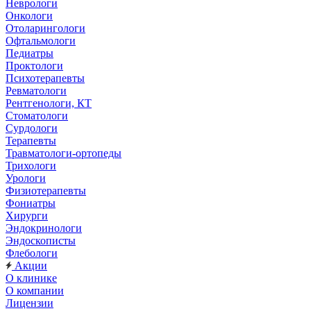
Неврологи
Онкологи
Отоларингологи
Офтальмологи
Педиатры
Проктологи
Психотерапевты
Ревматологи
Рентгенологи, КТ
Стоматологи
Сурдологи
Терапевты
Травматологи-ортопеды
Трихологи
Урологи
Физиотерапевты
Фониатры
Хирурги
Эндокринологи
Эндоскописты
Флебологи
Акции
О клинике
О компании
Лицензии