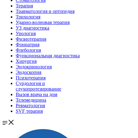
Стоматология
Терапия
Травматология и ортопедия
Трихология
Ударно-волновая терапия
УЗ диагностика
Урология
Физиотерапия
Фониатрия
Флебология
Функциональная диагностика
Хирургия
Эндокринология
Эндоскопия
Психотерапия
Сурдология и
слухопротезирование
Вызов врача на дом
Телемедицина
Ревматология
SVF терапия