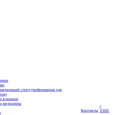
ании
ии
ационный стенд (информация для
тов)
и клиники
и медицины
+
Контакты
ЕЩЕ
ы