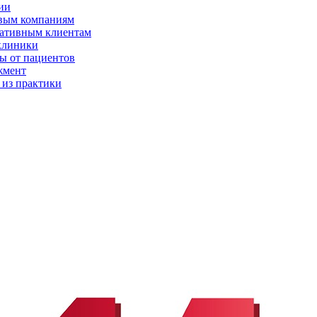
ии
вым компаниям
ативным клиентам
клиники
ы от пациентов
жмент
 из практики