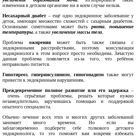
изменения в детском организме ни в коем случае нельзя.
Несахарный диабет
– ещё одно эндокринное заболевание у
деток, имеющее множество схожестей с сахарным диабетом.
Основными симптомами может быть
рвота
,
повышение
температуры
, а также
увеличение массы тела
.
Проблема
ожирения
может быть также связана с
эндокринными расстройствами, поэтому консультация
эндокринолога в этом вопросе просто необходима. Зачастую
данная проблема появляется из-за того, что ребёнок
неправильно питается.
Гипотиреоз
,
гиперинсулинизм
,
гипогонадизм
также могут
привести к эндокринным нарушениям.
Преждевременное половое развитие или его задержка
–
очень серьёзные проблемы, решать которые нужно
незамедлительно, заручившись помощью и поддержкой
опытного специалиста.
Обычно лечение всех этих и многих других заболеваний
занимает много времени. Но если вы
заблаговременно подберете себе толкового детского
эндокринолога, то это поможет вам вовремя избежать