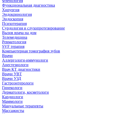
Флебология
Функциональная диагностика
Хирургия
Эндокринология
Эндоскопия
Психотерапия
Сурдология и слухопротезирование
Вызов врача на дом
Телемедицина
Ревматология
SVF терапия
Компьютерная томография зубов
Врачи
Аллергологи-иммунологи
Анестезиологи
Врач КТ диагностики
Врачи УВТ
Врачи УЗД
Гастроэнтерологи
Гинекологи
Дерматологи, косметологи
Кардиологи
Маммологи
Мануальные терапевты
Массажисты