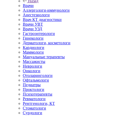
Назад
Врачи
Аллергологи-иммунологи
Анестезиологи
Врач КТ диагностики
Врачи УВТ
Врачи УЗД
Гастроэнтерологи
Гинекологи
Дерматологи, косметологи
Кардиологи
Маммологи
Мануальные терапевты
Массажисты
Неврологи
Онкологи
Отоларингологи
Офтальмологи
Педиатры
Проктологи
Психотерапевты
Ревматологи
Рентгенологи, КТ
Стоматологи
Сурдологи