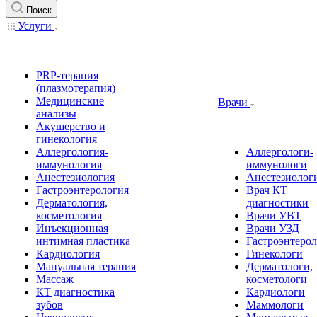
Поиск
Услуги
PRP-терапия
(плазмотерапия)
Медицинские
Врачи
анализы
Акушерство и
гинекология
Аллергология-
Аллергологи-
иммунология
иммунологи
Анестезиология
Анестезиолог
Гастроэнтерология
Врач КТ
Дерматология,
диагностики
косметология
Врачи УВТ
Инъекционная
Врачи УЗД
интимная пластика
Гастроэнтеро
Кардиология
Гинекологи
Мануальная терапия
Дерматологи,
Массаж
косметологи
КТ диагностика
Кардиологи
зубов
Маммологи