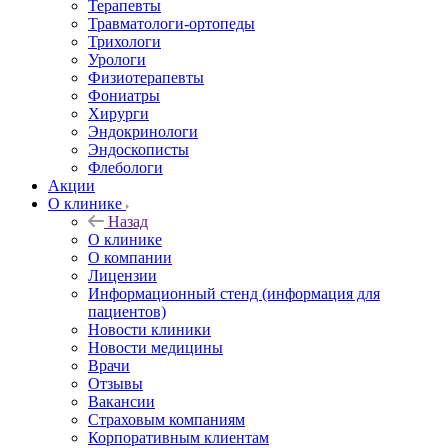
Терапевты
Травматологи-ортопеды
Трихологи
Урологи
Физиотерапевты
Фониатры
Хирурги
Эндокринологи
Эндоскописты
Флебологи
Акции
О клинике
Назад
О клинике
О компании
Лицензии
Информационный стенд (информация для
пациентов)
Новости клиники
Новости медицины
Врачи
Отзывы
Вакансии
Страховым компаниям
Корпоративным клиентам