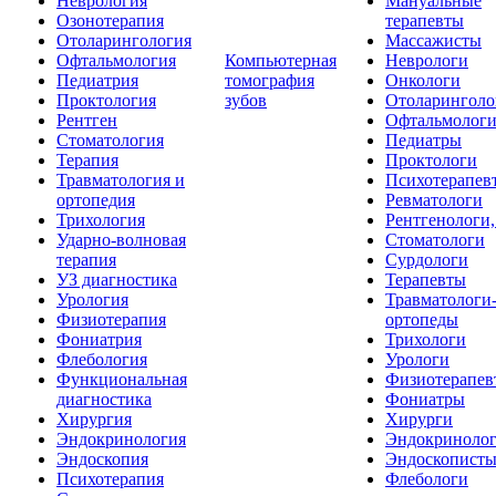
Неврология
Мануальные
Озонотерапия
терапевты
Отоларингология
Массажисты
Офтальмология
Компьютерная
Неврологи
Педиатрия
томография
Онкологи
Проктология
зубов
Отоларинголо
Рентген
Офтальмолог
Стоматология
Педиатры
Терапия
Проктологи
Травматология и
Психотерапев
ортопедия
Ревматологи
Трихология
Рентгенологи
Ударно-волновая
Стоматологи
терапия
Сурдологи
УЗ диагностика
Терапевты
Урология
Травматологи
Физиотерапия
ортопеды
Фониатрия
Трихологи
Флебология
Урологи
Функциональная
Физиотерапев
диагностика
Фониатры
Хирургия
Хирурги
Эндокринология
Эндокриноло
Эндоскопия
Эндоскопист
Психотерапия
Флебологи