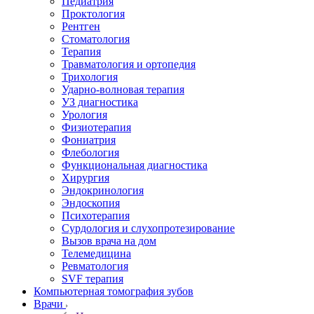
Педиатрия
Проктология
Рентген
Стоматология
Терапия
Травматология и ортопедия
Трихология
Ударно-волновая терапия
УЗ диагностика
Урология
Физиотерапия
Фониатрия
Флебология
Функциональная диагностика
Хирургия
Эндокринология
Эндоскопия
Психотерапия
Сурдология и слухопротезирование
Вызов врача на дом
Телемедицина
Ревматология
SVF терапия
Компьютерная томография зубов
Врачи