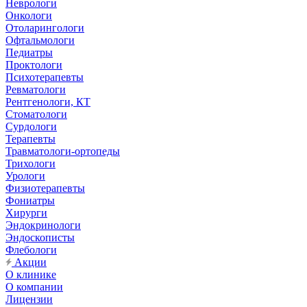
Неврологи
Онкологи
Отоларингологи
Офтальмологи
Педиатры
Проктологи
Психотерапевты
Ревматологи
Рентгенологи, КТ
Стоматологи
Сурдологи
Терапевты
Травматологи-ортопеды
Трихологи
Урологи
Физиотерапевты
Фониатры
Хирурги
Эндокринологи
Эндоскописты
Флебологи
Акции
О клинике
О компании
Лицензии