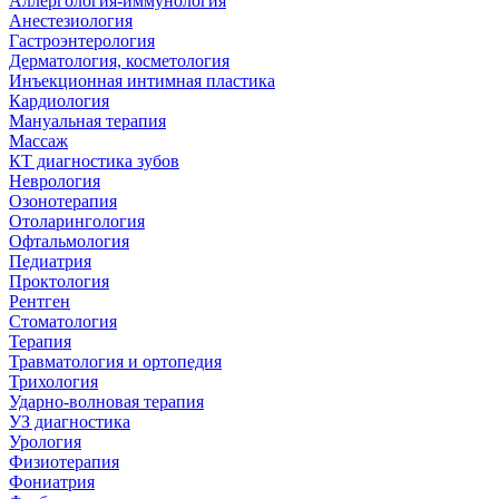
Аллергология-иммунология
Анестезиология
Гастроэнтерология
Дерматология, косметология
Инъекционная интимная пластика
Кардиология
Мануальная терапия
Массаж
КТ диагностика зубов
Неврология
Озонотерапия
Отоларингология
Офтальмология
Педиатрия
Проктология
Рентген
Стоматология
Терапия
Травматология и ортопедия
Трихология
Ударно-волновая терапия
УЗ диагностика
Урология
Физиотерапия
Фониатрия