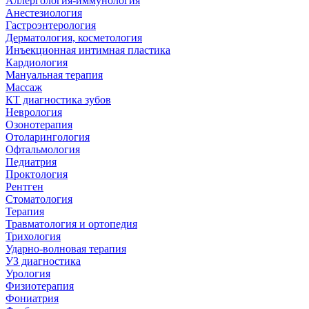
Аллергология-иммунология
Анестезиология
Гастроэнтерология
Дерматология, косметология
Инъекционная интимная пластика
Кардиология
Мануальная терапия
Массаж
КТ диагностика зубов
Неврология
Озонотерапия
Отоларингология
Офтальмология
Педиатрия
Проктология
Рентген
Стоматология
Терапия
Травматология и ортопедия
Трихология
Ударно-волновая терапия
УЗ диагностика
Урология
Физиотерапия
Фониатрия