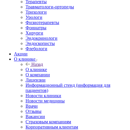
Терапевты
Травматологи-ортопеды
Трихологи
Урологи
Физиотерапевты
Фониатры
Хирурги
Эндокринологи
Эндоскописты
Флебологи
Акции
О клинике
Назад
О клинике
О компании
Лицензии
Информационный стенд (информация для
пациентов)
Новости клиники
Новости медицины
Врачи
Отзывы
Вакансии
Страховым компаниям
Корпоративным клиентам