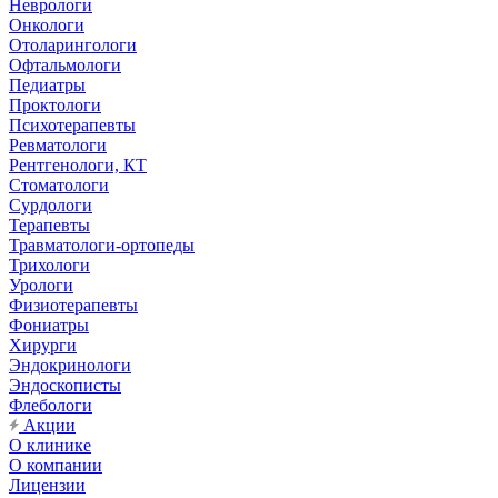
Неврологи
Онкологи
Отоларингологи
Офтальмологи
Педиатры
Проктологи
Психотерапевты
Ревматологи
Рентгенологи, КТ
Стоматологи
Сурдологи
Терапевты
Травматологи-ортопеды
Трихологи
Урологи
Физиотерапевты
Фониатры
Хирурги
Эндокринологи
Эндоскописты
Флебологи
Акции
О клинике
О компании
Лицензии