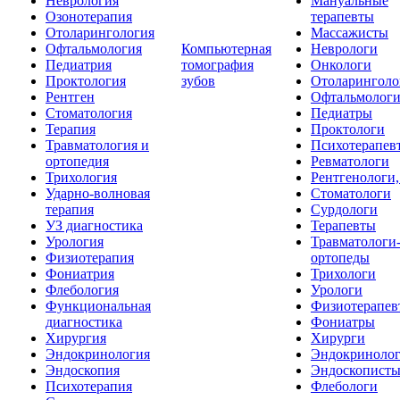
Неврология
Мануальные
Озонотерапия
терапевты
Отоларингология
Массажисты
Офтальмология
Компьютерная
Неврологи
Педиатрия
томография
Онкологи
Проктология
зубов
Отоларинголо
Рентген
Офтальмолог
Стоматология
Педиатры
Терапия
Проктологи
Травматология и
Психотерапев
ортопедия
Ревматологи
Трихология
Рентгенологи
Ударно-волновая
Стоматологи
терапия
Сурдологи
УЗ диагностика
Терапевты
Урология
Травматологи
Физиотерапия
ортопеды
Фониатрия
Трихологи
Флебология
Урологи
Функциональная
Физиотерапев
диагностика
Фониатры
Хирургия
Хирурги
Эндокринология
Эндокриноло
Эндоскопия
Эндоскопист
Психотерапия
Флебологи