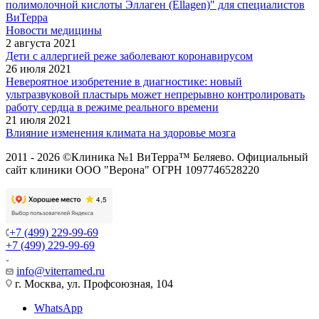
полимолочной кислоты Эллаген (Ellagen)" для специалистов
ВиТерра
Новости медицины
2 августа 2021
Дети с аллергией реже заболевают коронавирусом
26 июля 2021
Невероятное изобретение в диагностике: новый
ультразвуковой пластырь может непрерывно контролировать
работу сердца в режиме реального времени
21 июля 2021
Влияние изменения климата на здоровье мозга
2011 - 2026 ©Клиника №1 ВиТерра™ Беляево. Официальный
сайт клиники ООО "Верона" ОГРН 1097746528220
+7 (499) 229-99-69
+7 (499) 229-99-69
info@viterramed.ru
г. Москва, ул. Профсоюзная, 104
WhatsApp