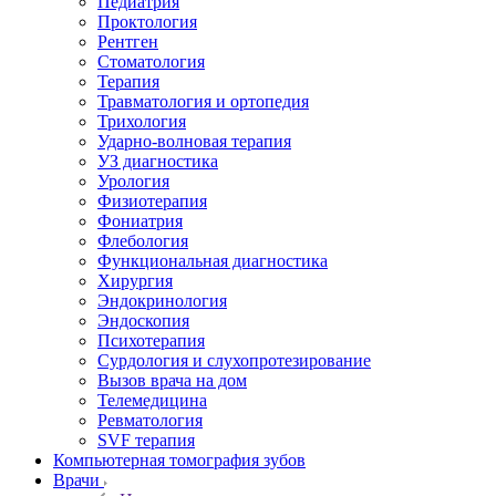
Педиатрия
Проктология
Рентген
Стоматология
Терапия
Травматология и ортопедия
Трихология
Ударно-волновая терапия
УЗ диагностика
Урология
Физиотерапия
Фониатрия
Флебология
Функциональная диагностика
Хирургия
Эндокринология
Эндоскопия
Психотерапия
Сурдология и слухопротезирование
Вызов врача на дом
Телемедицина
Ревматология
SVF терапия
Компьютерная томография зубов
Врачи