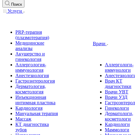
Поиск
Услуги
PRP-терапия
(плазмотерапия)
Медицинские
Врачи
анализы
Акушерство и
гинекология
Аллергология-
Аллергологи-
иммунология
иммунологи
Анестезиология
Анестезиолог
Гастроэнтерология
Врач КТ
Дерматология,
диагностики
косметология
Врачи УВТ
Инъекционная
Врачи УЗД
интимная пластика
Гастроэнтеро
Кардиология
Гинекологи
Мануальная терапия
Дерматологи,
Массаж
косметологи
КТ диагностика
Кардиологи
зубов
Маммологи