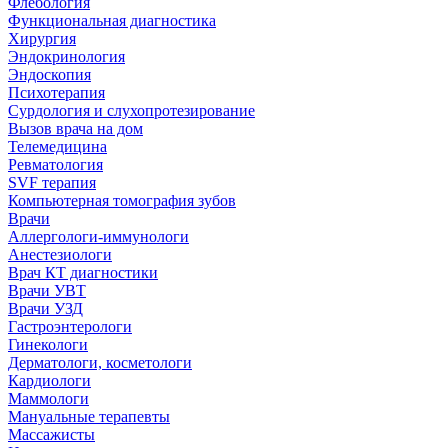
Флебология
Функциональная диагностика
Хирургия
Эндокринология
Эндоскопия
Психотерапия
Сурдология и слухопротезирование
Вызов врача на дом
Телемедицина
Ревматология
SVF терапия
Компьютерная томография зубов
Врачи
Аллергологи-иммунологи
Анестезиологи
Врач КТ диагностики
Врачи УВТ
Врачи УЗД
Гастроэнтерологи
Гинекологи
Дерматологи, косметологи
Кардиологи
Маммологи
Мануальные терапевты
Массажисты