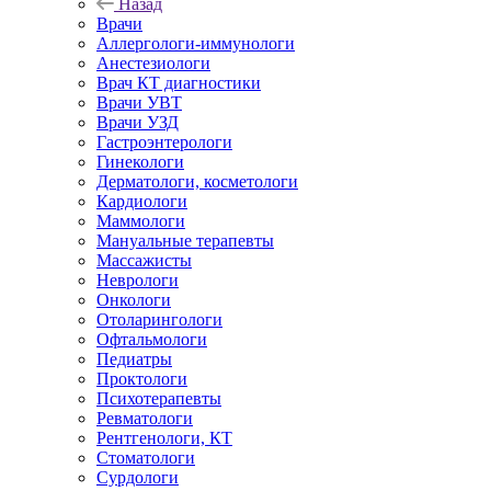
Назад
Врачи
Аллергологи-иммунологи
Анестезиологи
Врач КТ диагностики
Врачи УВТ
Врачи УЗД
Гастроэнтерологи
Гинекологи
Дерматологи, косметологи
Кардиологи
Маммологи
Мануальные терапевты
Массажисты
Неврологи
Онкологи
Отоларингологи
Офтальмологи
Педиатры
Проктологи
Психотерапевты
Ревматологи
Рентгенологи, КТ
Стоматологи
Сурдологи