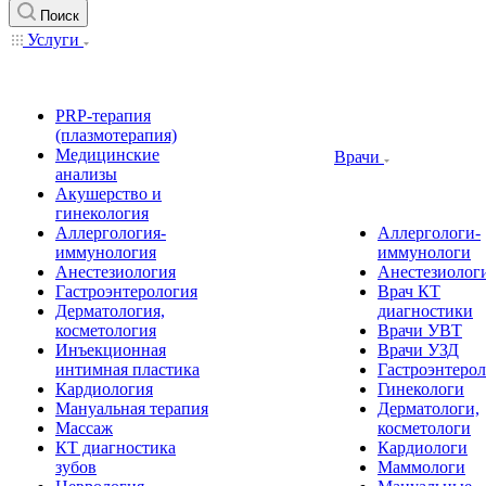
Поиск
Услуги
PRP-терапия
(плазмотерапия)
Медицинские
Врачи
анализы
Акушерство и
гинекология
Аллергология-
Аллергологи-
иммунология
иммунологи
Анестезиология
Анестезиолог
Гастроэнтерология
Врач КТ
Дерматология,
диагностики
косметология
Врачи УВТ
Инъекционная
Врачи УЗД
интимная пластика
Гастроэнтеро
Кардиология
Гинекологи
Мануальная терапия
Дерматологи,
Массаж
косметологи
КТ диагностика
Кардиологи
зубов
Маммологи