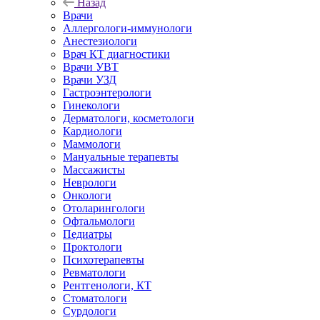
Назад
Врачи
Аллергологи-иммунологи
Анестезиологи
Врач КТ диагностики
Врачи УВТ
Врачи УЗД
Гастроэнтерологи
Гинекологи
Дерматологи, косметологи
Кардиологи
Маммологи
Мануальные терапевты
Массажисты
Неврологи
Онкологи
Отоларингологи
Офтальмологи
Педиатры
Проктологи
Психотерапевты
Ревматологи
Рентгенологи, КТ
Стоматологи
Сурдологи