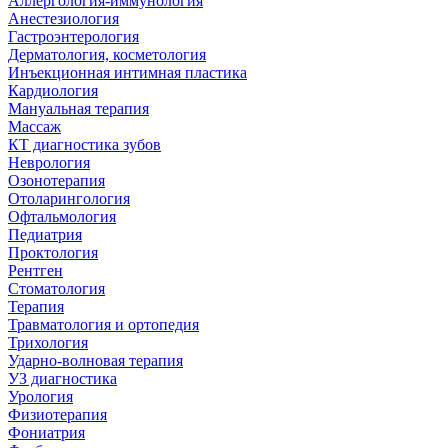
Аллергология-иммунология
Анестезиология
Гастроэнтерология
Дерматология, косметология
Инъекционная интимная пластика
Кардиология
Мануальная терапия
Массаж
КТ диагностика зубов
Неврология
Озонотерапия
Отоларингология
Офтальмология
Педиатрия
Проктология
Рентген
Стоматология
Терапия
Травматология и ортопедия
Трихология
Ударно-волновая терапия
УЗ диагностика
Урология
Физиотерапия
Фониатрия