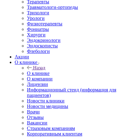
Терапевты
Травматологи-ортопеды
Трихологи
Урологи
Физиотерапевты
Фониатры
Хирурги
Эндокринологи
Эндоскописты
Флебологи
Акции
О клинике
Назад
О клинике
О компании
Лицензии
Информационный стенд (информация для
пациентов)
Новости клиники
Новости медицины
Врачи
Отзывы
Вакансии
Страховым компаниям
Корпоративным клиентам