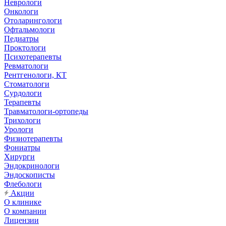
Неврологи
Онкологи
Отоларингологи
Офтальмологи
Педиатры
Проктологи
Психотерапевты
Ревматологи
Рентгенологи, КТ
Стоматологи
Сурдологи
Терапевты
Травматологи-ортопеды
Трихологи
Урологи
Физиотерапевты
Фониатры
Хирурги
Эндокринологи
Эндоскописты
Флебологи
Акции
О клинике
О компании
Лицензии