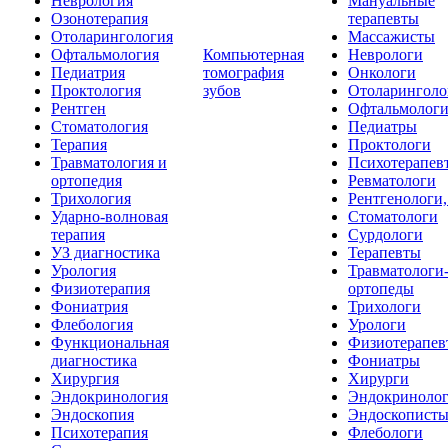
Неврология
Мануальные
Озонотерапия
терапевты
Отоларингология
Массажисты
Офтальмология
Компьютерная
Неврологи
Педиатрия
томография
Онкологи
Проктология
зубов
Отоларинголо
Рентген
Офтальмолог
Стоматология
Педиатры
Терапия
Проктологи
Травматология и
Психотерапев
ортопедия
Ревматологи
Трихология
Рентгенологи
Ударно-волновая
Стоматологи
терапия
Сурдологи
УЗ диагностика
Терапевты
Урология
Травматологи
Физиотерапия
ортопеды
Фониатрия
Трихологи
Флебология
Урологи
Функциональная
Физиотерапев
диагностика
Фониатры
Хирургия
Хирурги
Эндокринология
Эндокриноло
Эндоскопия
Эндоскопист
Психотерапия
Флебологи