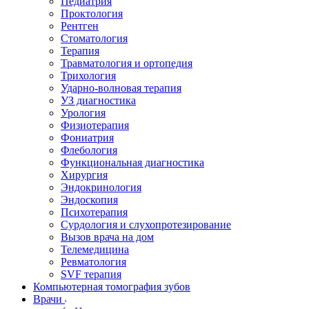
Педиатрия
Проктология
Рентген
Стоматология
Терапия
Травматология и ортопедия
Трихология
Ударно-волновая терапия
УЗ диагностика
Урология
Физиотерапия
Фониатрия
Флебология
Функциональная диагностика
Хирургия
Эндокринология
Эндоскопия
Психотерапия
Сурдология и слухопротезирование
Вызов врача на дом
Телемедицина
Ревматология
SVF терапия
Компьютерная томография зубов
Врачи