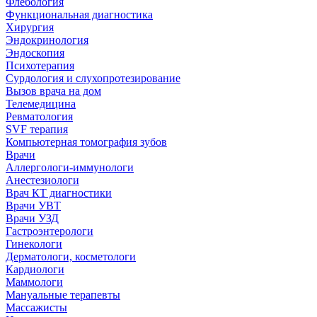
Флебология
Функциональная диагностика
Хирургия
Эндокринология
Эндоскопия
Психотерапия
Сурдология и слухопротезирование
Вызов врача на дом
Телемедицина
Ревматология
SVF терапия
Компьютерная томография зубов
Врачи
Аллергологи-иммунологи
Анестезиологи
Врач КТ диагностики
Врачи УВТ
Врачи УЗД
Гастроэнтерологи
Гинекологи
Дерматологи, косметологи
Кардиологи
Маммологи
Мануальные терапевты
Массажисты