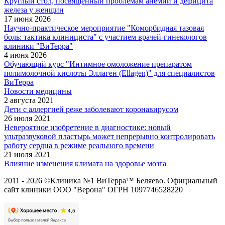
Круглый стол, посвящённый проблемам анемии и дефицита
железа у женщин
17 июня 2026
Научно-практическое мероприятие "Коморбидная тазовая
боль: тактика клинициста" с участием врачей-гинекологов
клиники "ВиТерра"
4 июня 2026
Обучающий курс "Интимное омоложение препаратом
полимолочной кислоты Эллаген (Ellagen)" для специалистов
ВиТерра
Новости медицины
2 августа 2021
Дети с аллергией реже заболевают коронавирусом
26 июля 2021
Невероятное изобретение в диагностике: новый
ультразвуковой пластырь может непрерывно контролировать
работу сердца в режиме реального времени
21 июля 2021
Влияние изменения климата на здоровье мозга
2011 - 2026 ©Клиника №1 ВиТерра™ Беляево. Официальный
сайт клиники ООО "Верона" ОГРН 1097746528220