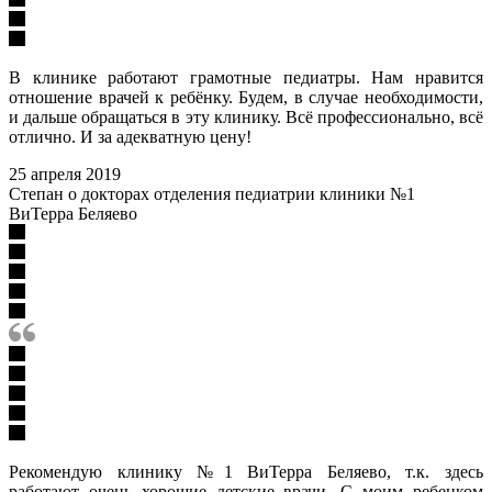
В клинике работают грамотные педиатры. Нам нравится
отношение врачей к ребёнку. Будем, в случае необходимости,
и дальше обращаться в эту клинику. Всё профессионально, всё
отлично. И за адекватную цену!
25 апреля 2019
Степан о докторах отделения педиатрии клиники №1
ВиТерра Беляево
Рекомендую клинику №1 ВиТерра Беляево, т.к. здесь
работают очень хорошие детские врачи. С моим ребенком