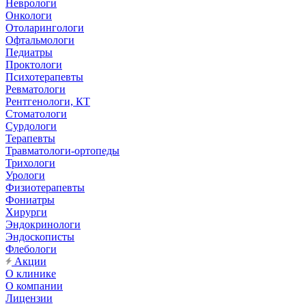
Неврологи
Онкологи
Отоларингологи
Офтальмологи
Педиатры
Проктологи
Психотерапевты
Ревматологи
Рентгенологи, КТ
Стоматологи
Сурдологи
Терапевты
Травматологи-ортопеды
Трихологи
Урологи
Физиотерапевты
Фониатры
Хирурги
Эндокринологи
Эндоскописты
Флебологи
Акции
О клинике
О компании
Лицензии