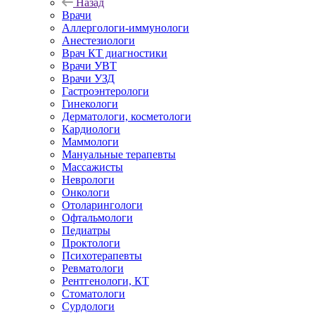
Назад
Врачи
Аллергологи-иммунологи
Анестезиологи
Врач КТ диагностики
Врачи УВТ
Врачи УЗД
Гастроэнтерологи
Гинекологи
Дерматологи, косметологи
Кардиологи
Маммологи
Мануальные терапевты
Массажисты
Неврологи
Онкологи
Отоларингологи
Офтальмологи
Педиатры
Проктологи
Психотерапевты
Ревматологи
Рентгенологи, КТ
Стоматологи
Сурдологи