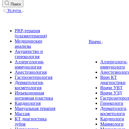
Поиск
Услуги
PRP-терапия
(плазмотерапия)
Медицинские
Врачи
анализы
Акушерство и
гинекология
Аллергология-
Аллергологи-
иммунология
иммунологи
Анестезиология
Анестезиолог
Гастроэнтерология
Врач КТ
Дерматология,
диагностики
косметология
Врачи УВТ
Инъекционная
Врачи УЗД
интимная пластика
Гастроэнтеро
Кардиология
Гинекологи
Мануальная терапия
Дерматологи,
Массаж
косметологи
КТ диагностика
Кардиологи
зубов
Маммологи