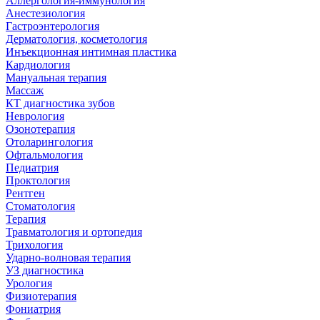
Аллергология-иммунология
Анестезиология
Гастроэнтерология
Дерматология, косметология
Инъекционная интимная пластика
Кардиология
Мануальная терапия
Массаж
КТ диагностика зубов
Неврология
Озонотерапия
Отоларингология
Офтальмология
Педиатрия
Проктология
Рентген
Стоматология
Терапия
Травматология и ортопедия
Трихология
Ударно-волновая терапия
УЗ диагностика
Урология
Физиотерапия
Фониатрия