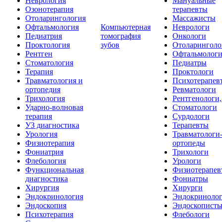
Неврология
Мануальные
Озонотерапия
терапевты
Отоларингология
Массажисты
Офтальмология
Компьютерная
Неврологи
Педиатрия
томография
Онкологи
Проктология
зубов
Отоларинголо
Рентген
Офтальмолог
Стоматология
Педиатры
Терапия
Проктологи
Травматология и
Психотерапев
ортопедия
Ревматологи
Трихология
Рентгенологи
Ударно-волновая
Стоматологи
терапия
Сурдологи
УЗ диагностика
Терапевты
Урология
Травматологи
Физиотерапия
ортопеды
Фониатрия
Трихологи
Флебология
Урологи
Функциональная
Физиотерапев
диагностика
Фониатры
Хирургия
Хирурги
Эндокринология
Эндокриноло
Эндоскопия
Эндоскопист
Психотерапия
Флебологи