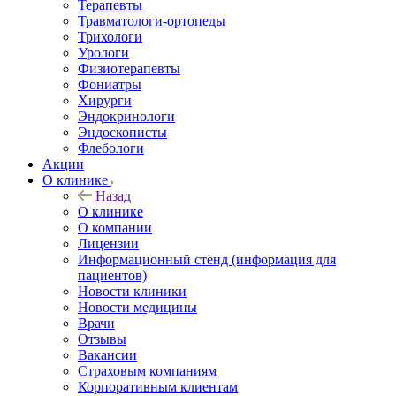
Терапевты
Травматологи-ортопеды
Трихологи
Урологи
Физиотерапевты
Фониатры
Хирурги
Эндокринологи
Эндоскописты
Флебологи
Акции
О клинике
Назад
О клинике
О компании
Лицензии
Информационный стенд (информация для
пациентов)
Новости клиники
Новости медицины
Врачи
Отзывы
Вакансии
Страховым компаниям
Корпоративным клиентам