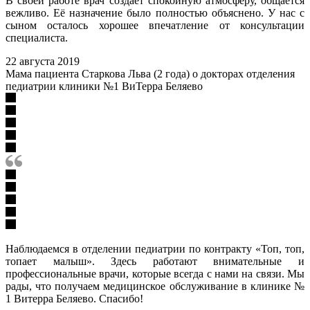
В своей работе врач создаёт спокойную атмосферу, общается
вежливо. Её назначение было полностью объяснено. У нас с
сыном осталось хорошее впечатление от консультации
специалиста.
22 августа 2019
Мама пациента Старкова Льва (2 года) о докторах отделения
педиатрии клиники №1 ВиТерра Беляево
Наблюдаемся в отделении педиатрии по контракту «Топ, топ,
топает малыш». Здесь работают внимательные и
профессиональные врачи, которые всегда с нами на связи. Мы
рады, что получаем медицинское обслуживание в клинике №
1 Витерра Беляево. Спасибо!