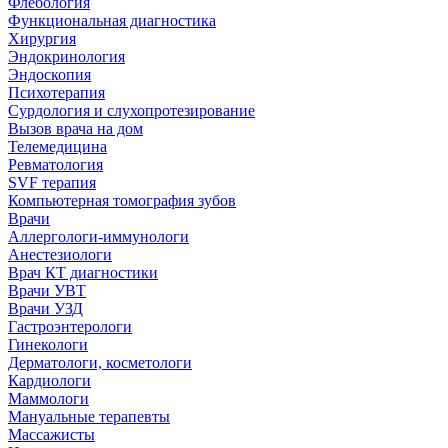
Флебология
Функциональная диагностика
Хирургия
Эндокринология
Эндоскопия
Психотерапия
Сурдология и слухопротезирование
Вызов врача на дом
Телемедицина
Ревматология
SVF терапия
Компьютерная томография зубов
Врачи
Аллергологи-иммунологи
Анестезиологи
Врач КТ диагностики
Врачи УВТ
Врачи УЗД
Гастроэнтерологи
Гинекологи
Дерматологи, косметологи
Кардиологи
Маммологи
Мануальные терапевты
Массажисты