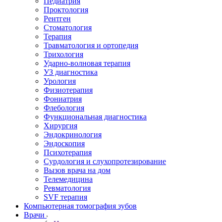
Педиатрия
Проктология
Рентген
Стоматология
Терапия
Травматология и ортопедия
Трихология
Ударно-волновая терапия
УЗ диагностика
Урология
Физиотерапия
Фониатрия
Флебология
Функциональная диагностика
Хирургия
Эндокринология
Эндоскопия
Психотерапия
Сурдология и слухопротезирование
Вызов врача на дом
Телемедицина
Ревматология
SVF терапия
Компьютерная томография зубов
Врачи