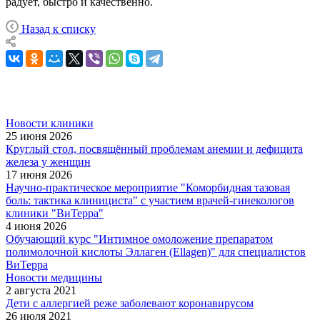
радует, быстро и качественно.
Назад к списку
Новости клиники
25 июня 2026
Круглый стол, посвящённый проблемам анемии и дефицита
железа у женщин
17 июня 2026
Научно-практическое мероприятие "Коморбидная тазовая
боль: тактика клинициста" с участием врачей-гинекологов
клиники "ВиТерра"
4 июня 2026
Обучающий курс "Интимное омоложение препаратом
полимолочной кислоты Эллаген (Ellagen)" для специалистов
ВиТерра
Новости медицины
2 августа 2021
Дети с аллергией реже заболевают коронавирусом
26 июля 2021