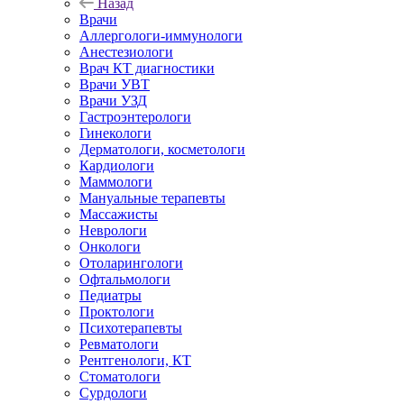
Назад
Врачи
Аллергологи-иммунологи
Анестезиологи
Врач КТ диагностики
Врачи УВТ
Врачи УЗД
Гастроэнтерологи
Гинекологи
Дерматологи, косметологи
Кардиологи
Маммологи
Мануальные терапевты
Массажисты
Неврологи
Онкологи
Отоларингологи
Офтальмологи
Педиатры
Проктологи
Психотерапевты
Ревматологи
Рентгенологи, КТ
Стоматологи
Сурдологи