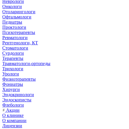
Неврологи
Онкологи
Отоларингологи
Офтальмологи
Педиатры
Проктологи
Психотерапевты
Ревматологи
Рентгенологи, КТ
Стоматологи
Сурдологи
Терапевты
Травматологи-ортопеды
Трихологи
Урологи
Физиотерапевты
Фониатры
Хирурги
Эндокринологи
Эндоскописты
Флебологи
Акции
О клинике
О компании
Лицензии