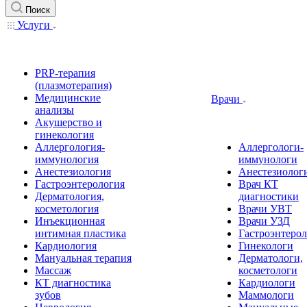
Поиск
Услуги
PRP-терапия
(плазмотерапия)
Медицинские
Врачи
анализы
Акушерство и
гинекология
Аллергология-
Аллергологи-
иммунология
иммунологи
Анестезиология
Анестезиолог
Гастроэнтерология
Врач КТ
Дерматология,
диагностики
косметология
Врачи УВТ
Инъекционная
Врачи УЗД
интимная пластика
Гастроэнтеро
Кардиология
Гинекологи
Мануальная терапия
Дерматологи,
Массаж
косметологи
КТ диагностика
Кардиологи
зубов
Маммологи