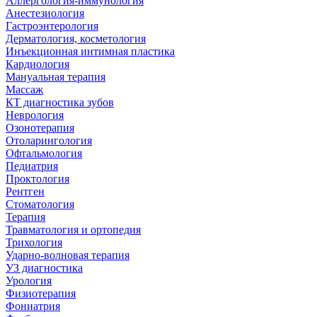
Аллергология-иммунология
Анестезиология
Гастроэнтерология
Дерматология, косметология
Инъекционная интимная пластика
Кардиология
Мануальная терапия
Массаж
КТ диагностика зубов
Неврология
Озонотерапия
Отоларингология
Офтальмология
Педиатрия
Проктология
Рентген
Стоматология
Терапия
Травматология и ортопедия
Трихология
Ударно-волновая терапия
УЗ диагностика
Урология
Физиотерапия
Фониатрия