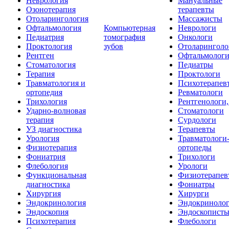
Неврология
Мануальные
Озонотерапия
терапевты
Отоларингология
Массажисты
Офтальмология
Компьютерная
Неврологи
Педиатрия
томография
Онкологи
Проктология
зубов
Отоларинголо
Рентген
Офтальмолог
Стоматология
Педиатры
Терапия
Проктологи
Травматология и
Психотерапев
ортопедия
Ревматологи
Трихология
Рентгенологи
Ударно-волновая
Стоматологи
терапия
Сурдологи
УЗ диагностика
Терапевты
Урология
Травматологи
Физиотерапия
ортопеды
Фониатрия
Трихологи
Флебология
Урологи
Функциональная
Физиотерапев
диагностика
Фониатры
Хирургия
Хирурги
Эндокринология
Эндокриноло
Эндоскопия
Эндоскопист
Психотерапия
Флебологи