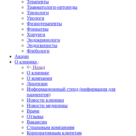
Терапевты
Травматологи-ортопеды
Трихологи
Урологи
Физиотерапевты
Фониатры
Хирурги
Эндокринологи
Эндоскописты
Флебологи
Акции
О клинике
Назад
О клинике
О компании
Лицензии
Информационный стенд (информация для
пациентов)
Новости клиники
Новости медицины
Врачи
Отзывы
Вакансии
Страховым компаниям
Корпоративным клиентам