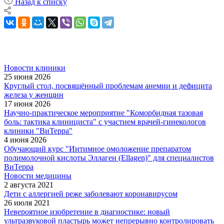
Назад к списку
Новости клиники
25 июня 2026
Круглый стол, посвящённый проблемам анемии и дефицита
железа у женщин
17 июня 2026
Научно-практическое мероприятие "Коморбидная тазовая
боль: тактика клинициста" с участием врачей-гинекологов
клиники "ВиТерра"
4 июня 2026
Обучающий курс "Интимное омоложение препаратом
полимолочной кислоты Эллаген (Ellagen)" для специалистов
ВиТерра
Новости медицины
2 августа 2021
Дети с аллергией реже заболевают коронавирусом
26 июля 2021
Невероятное изобретение в диагностике: новый
ультразвуковой пластырь может непрерывно контролировать