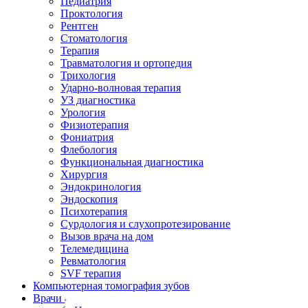
Педиатрия
Проктология
Рентген
Стоматология
Терапия
Травматология и ортопедия
Трихология
Ударно-волновая терапия
УЗ диагностика
Урология
Физиотерапия
Фониатрия
Флебология
Функциональная диагностика
Хирургия
Эндокринология
Эндоскопия
Психотерапия
Сурдология и слухопротезирование
Вызов врача на дом
Телемедицина
Ревматология
SVF терапия
Компьютерная томография зубов
Врачи