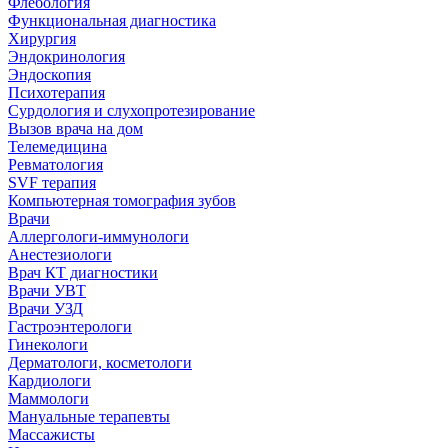
Флебология
Функциональная диагностика
Хирургия
Эндокринология
Эндоскопия
Психотерапия
Сурдология и слухопротезирование
Вызов врача на дом
Телемедицина
Ревматология
SVF терапия
Компьютерная томография зубов
Врачи
Аллергологи-иммунологи
Анестезиологи
Врач КТ диагностики
Врачи УВТ
Врачи УЗД
Гастроэнтерологи
Гинекологи
Дерматологи, косметологи
Кардиологи
Маммологи
Мануальные терапевты
Массажисты