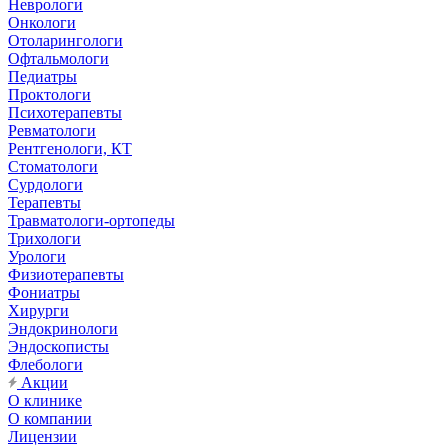
Неврологи
Онкологи
Отоларингологи
Офтальмологи
Педиатры
Проктологи
Психотерапевты
Ревматологи
Рентгенологи, КТ
Стоматологи
Сурдологи
Терапевты
Травматологи-ортопеды
Трихологи
Урологи
Физиотерапевты
Фониатры
Хирурги
Эндокринологи
Эндоскописты
Флебологи
Акции
О клинике
О компании
Лицензии