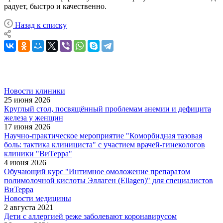
радует, быстро и качественно.
Назад к списку
Новости клиники
25 июня 2026
Круглый стол, посвящённый проблемам анемии и дефицита
железа у женщин
17 июня 2026
Научно-практическое мероприятие "Коморбидная тазовая
боль: тактика клинициста" с участием врачей-гинекологов
клиники "ВиТерра"
4 июня 2026
Обучающий курс "Интимное омоложение препаратом
полимолочной кислоты Эллаген (Ellagen)" для специалистов
ВиТерра
Новости медицины
2 августа 2021
Дети с аллергией реже заболевают коронавирусом