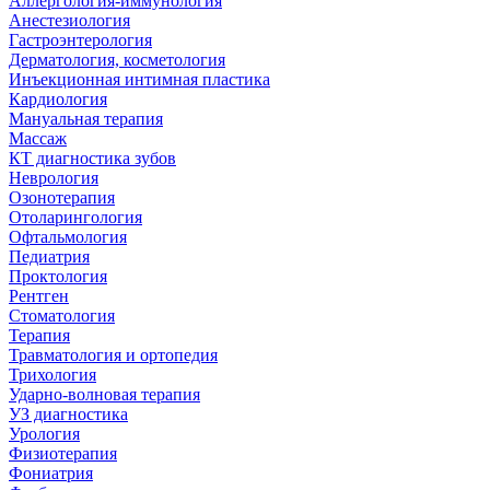
Аллергология-иммунология
Анестезиология
Гастроэнтерология
Дерматология, косметология
Инъекционная интимная пластика
Кардиология
Мануальная терапия
Массаж
КТ диагностика зубов
Неврология
Озонотерапия
Отоларингология
Офтальмология
Педиатрия
Проктология
Рентген
Стоматология
Терапия
Травматология и ортопедия
Трихология
Ударно-волновая терапия
УЗ диагностика
Урология
Физиотерапия
Фониатрия