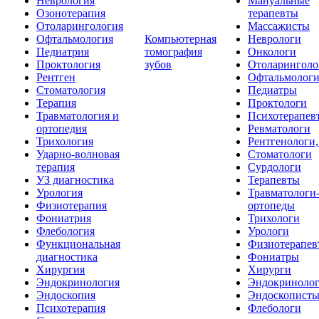
Неврология
Мануальные
Озонотерапия
терапевты
Отоларингология
Массажисты
Офтальмология
Компьютерная
Неврологи
Педиатрия
томография
Онкологи
Проктология
зубов
Отоларинголо
Рентген
Офтальмолог
Стоматология
Педиатры
Терапия
Проктологи
Травматология и
Психотерапев
ортопедия
Ревматологи
Трихология
Рентгенологи
Ударно-волновая
Стоматологи
терапия
Сурдологи
УЗ диагностика
Терапевты
Урология
Травматологи
Физиотерапия
ортопеды
Фониатрия
Трихологи
Флебология
Урологи
Функциональная
Физиотерапев
диагностика
Фониатры
Хирургия
Хирурги
Эндокринология
Эндокриноло
Эндоскопия
Эндоскопист
Психотерапия
Флебологи