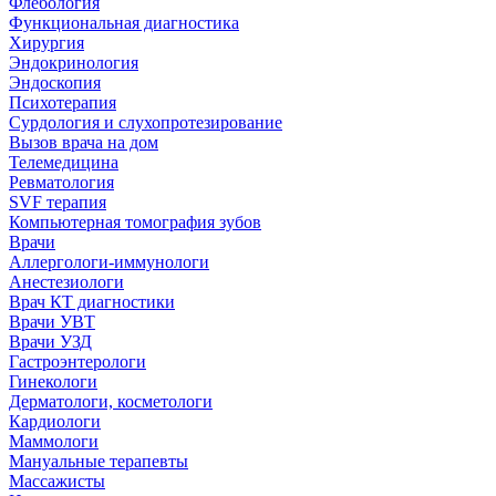
Флебология
Функциональная диагностика
Хирургия
Эндокринология
Эндоскопия
Психотерапия
Сурдология и слухопротезирование
Вызов врача на дом
Телемедицина
Ревматология
SVF терапия
Компьютерная томография зубов
Врачи
Аллергологи-иммунологи
Анестезиологи
Врач КТ диагностики
Врачи УВТ
Врачи УЗД
Гастроэнтерологи
Гинекологи
Дерматологи, косметологи
Кардиологи
Маммологи
Мануальные терапевты
Массажисты