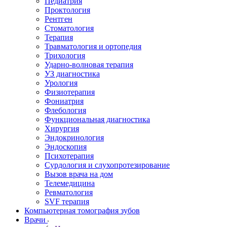
Педиатрия
Проктология
Рентген
Стоматология
Терапия
Травматология и ортопедия
Трихология
Ударно-волновая терапия
УЗ диагностика
Урология
Физиотерапия
Фониатрия
Флебология
Функциональная диагностика
Хирургия
Эндокринология
Эндоскопия
Психотерапия
Сурдология и слухопротезирование
Вызов врача на дом
Телемедицина
Ревматология
SVF терапия
Компьютерная томография зубов
Врачи