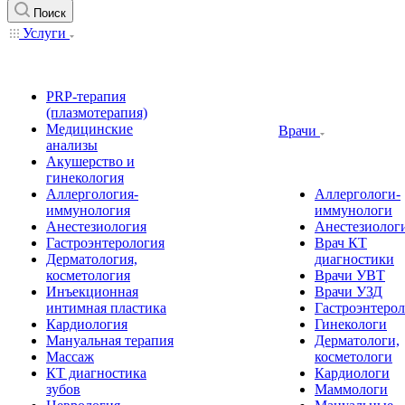
Поиск
Услуги
PRP-терапия
(плазмотерапия)
Медицинские
Врачи
анализы
Акушерство и
гинекология
Аллергология-
Аллергологи-
иммунология
иммунологи
Анестезиология
Анестезиолог
Гастроэнтерология
Врач КТ
Дерматология,
диагностики
косметология
Врачи УВТ
Инъекционная
Врачи УЗД
интимная пластика
Гастроэнтеро
Кардиология
Гинекологи
Мануальная терапия
Дерматологи,
Массаж
косметологи
КТ диагностика
Кардиологи
зубов
Маммологи