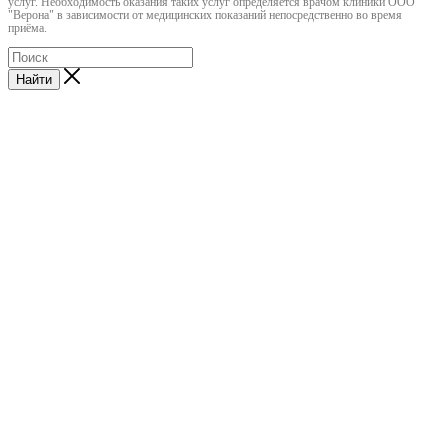
услуг. Необходимость оказания таких услуг определяется врачом клиники ООО
"Верона" в зависимости от медицинских показаний непосредственно во время
приёма.
Найти