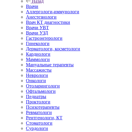
Назад
Врачи
Аллергологи-иммунологи
Анестезиологи
Врач КТ диагностики
Врачи УВТ
Врачи УЗД
Гастроэнтерологи
Гинекологи
Дерматологи, косметологи
Кардиологи
Маммологи
Мануальные терапевты
Массажисты
Неврологи
Онкологи
Отоларингологи
Офтальмологи
Педиатры
Проктологи
Психотерапевты
Ревматологи
Рентгенологи, КТ
Стоматологи
Сурдологи