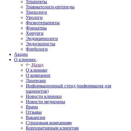
Терапевты
Травматологи-ортопеды
Трихологи
Урологи
Физиотерапевты
Фониатры
Хирурги
Эндокринологи
Эндоскописты
Флебологи
Акции
О клинике
Назад
О клинике
О компании
Лицензии
Информационный стенд (информация для
пациентов)
Новости клиники
Новости медицины
Врачи
Отзывы
Вакансии
Страховым компаниям
Корпоративным клиентам