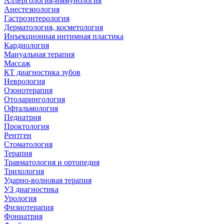
Аллергология-иммунология
Анестезиология
Гастроэнтерология
Дерматология, косметология
Инъекционная интимная пластика
Кардиология
Мануальная терапия
Массаж
КТ диагностика зубов
Неврология
Озонотерапия
Отоларингология
Офтальмология
Педиатрия
Проктология
Рентген
Стоматология
Терапия
Травматология и ортопедия
Трихология
Ударно-волновая терапия
УЗ диагностика
Урология
Физиотерапия
Фониатрия