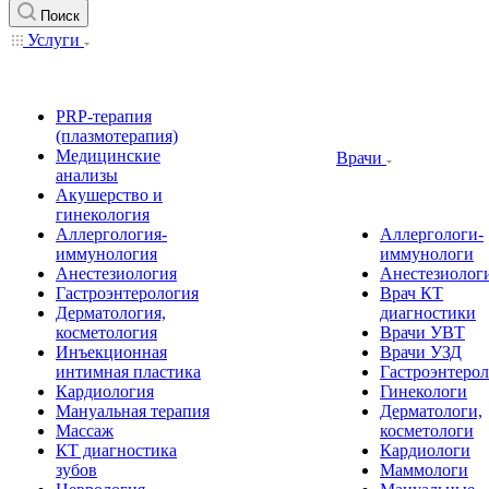
Поиск
Услуги
PRP-терапия
(плазмотерапия)
Медицинские
Врачи
анализы
Акушерство и
гинекология
Аллергология-
Аллергологи-
иммунология
иммунологи
Анестезиология
Анестезиолог
Гастроэнтерология
Врач КТ
Дерматология,
диагностики
косметология
Врачи УВТ
Инъекционная
Врачи УЗД
интимная пластика
Гастроэнтеро
Кардиология
Гинекологи
Мануальная терапия
Дерматологи,
Массаж
косметологи
КТ диагностика
Кардиологи
зубов
Маммологи