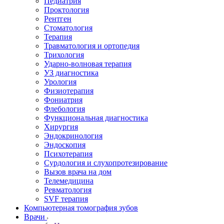
Педиатрия
Проктология
Рентген
Стоматология
Терапия
Травматология и ортопедия
Трихология
Ударно-волновая терапия
УЗ диагностика
Урология
Физиотерапия
Фониатрия
Флебология
Функциональная диагностика
Хирургия
Эндокринология
Эндоскопия
Психотерапия
Сурдология и слухопротезирование
Вызов врача на дом
Телемедицина
Ревматология
SVF терапия
Компьютерная томография зубов
Врачи