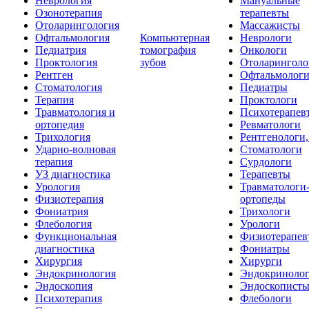
Неврология
Мануальные
Озонотерапия
терапевты
Отоларингология
Массажисты
Офтальмология
Компьютерная
Неврологи
Педиатрия
томография
Онкологи
Проктология
зубов
Отоларинголо
Рентген
Офтальмолог
Стоматология
Педиатры
Терапия
Проктологи
Травматология и
Психотерапев
ортопедия
Ревматологи
Трихология
Рентгенологи
Ударно-волновая
Стоматологи
терапия
Сурдологи
УЗ диагностика
Терапевты
Урология
Травматологи
Физиотерапия
ортопеды
Фониатрия
Трихологи
Флебология
Урологи
Функциональная
Физиотерапев
диагностика
Фониатры
Хирургия
Хирурги
Эндокринология
Эндокриноло
Эндоскопия
Эндоскопист
Психотерапия
Флебологи