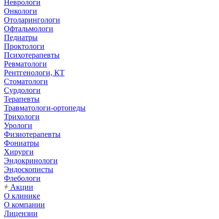
Неврологи
Онкологи
Отоларингологи
Офтальмологи
Педиатры
Проктологи
Психотерапевты
Ревматологи
Рентгенологи, КТ
Стоматологи
Сурдологи
Терапевты
Травматологи-ортопеды
Трихологи
Урологи
Физиотерапевты
Фониатры
Хирурги
Эндокринологи
Эндоскописты
Флебологи
Акции
О клинике
О компании
Лицензии