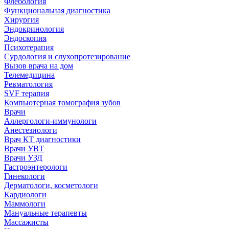
Флебология
Функциональная диагностика
Хирургия
Эндокринология
Эндоскопия
Психотерапия
Сурдология и слухопротезирование
Вызов врача на дом
Телемедицина
Ревматология
SVF терапия
Компьютерная томография зубов
Врачи
Аллергологи-иммунологи
Анестезиологи
Врач КТ диагностики
Врачи УВТ
Врачи УЗД
Гастроэнтерологи
Гинекологи
Дерматологи, косметологи
Кардиологи
Маммологи
Мануальные терапевты
Массажисты