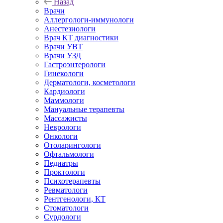
Назад
Врачи
Аллергологи-иммунологи
Анестезиологи
Врач КТ диагностики
Врачи УВТ
Врачи УЗД
Гастроэнтерологи
Гинекологи
Дерматологи, косметологи
Кардиологи
Маммологи
Мануальные терапевты
Массажисты
Неврологи
Онкологи
Отоларингологи
Офтальмологи
Педиатры
Проктологи
Психотерапевты
Ревматологи
Рентгенологи, КТ
Стоматологи
Сурдологи