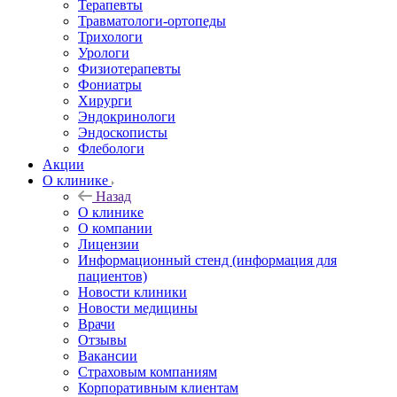
Терапевты
Травматологи-ортопеды
Трихологи
Урологи
Физиотерапевты
Фониатры
Хирурги
Эндокринологи
Эндоскописты
Флебологи
Акции
О клинике
Назад
О клинике
О компании
Лицензии
Информационный стенд (информация для
пациентов)
Новости клиники
Новости медицины
Врачи
Отзывы
Вакансии
Страховым компаниям
Корпоративным клиентам