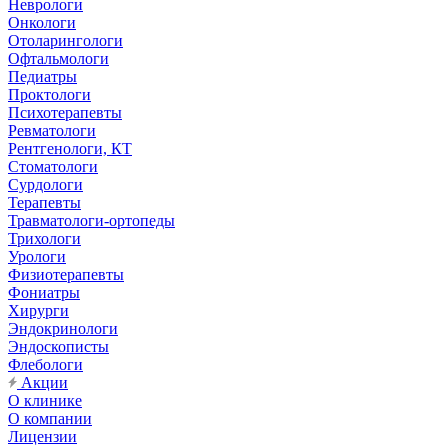
Неврологи
Онкологи
Отоларингологи
Офтальмологи
Педиатры
Проктологи
Психотерапевты
Ревматологи
Рентгенологи, КТ
Стоматологи
Сурдологи
Терапевты
Травматологи-ортопеды
Трихологи
Урологи
Физиотерапевты
Фониатры
Хирурги
Эндокринологи
Эндоскописты
Флебологи
Акции
О клинике
О компании
Лицензии