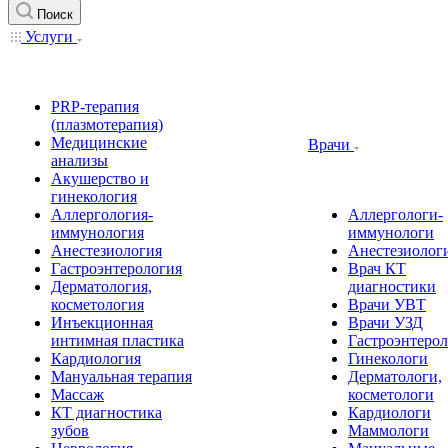
Поиск
Услуги
PRP-терапия
(плазмотерапия)
Медицинские
Врачи
анализы
Акушерство и
гинекология
Аллергология-
Аллергологи-
иммунология
иммунологи
Анестезиология
Анестезиолог
Гастроэнтерология
Врач КТ
Дерматология,
диагностики
косметология
Врачи УВТ
Инъекционная
Врачи УЗД
интимная пластика
Гастроэнтеро
Кардиология
Гинекологи
Мануальная терапия
Дерматологи,
Массаж
косметологи
КТ диагностика
Кардиологи
зубов
Маммологи