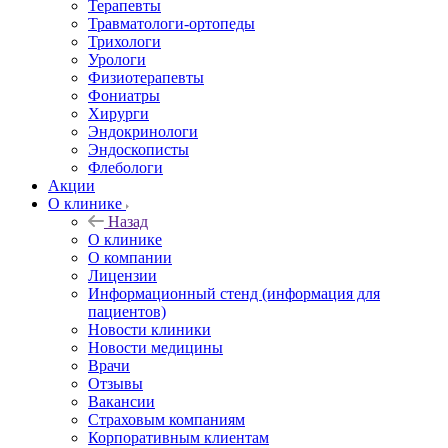
Терапевты
Травматологи-ортопеды
Трихологи
Урологи
Физиотерапевты
Фониатры
Хирурги
Эндокринологи
Эндоскописты
Флебологи
Акции
О клинике
Назад
О клинике
О компании
Лицензии
Информационный стенд (информация для
пациентов)
Новости клиники
Новости медицины
Врачи
Отзывы
Вакансии
Страховым компаниям
Корпоративным клиентам