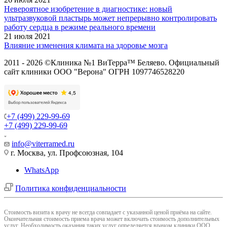
Невероятное изобретение в диагностике: новый
ультразвуковой пластырь может непрерывно контролировать
работу сердца в режиме реального времени
21 июля 2021
Влияние изменения климата на здоровье мозга
2011 - 2026 ©Клиника №1 ВиТерра™ Беляево. Официальный
сайт клиники ООО "Верона" ОГРН 1097746528220
+7 (499) 229-99-69
+7 (499) 229-99-69
info@viterramed.ru
г. Москва, ул. Профсоюзная, 104
WhatsApp
Политика конфиденциальности
Cтоимость визита к врачу не всегда совпадает с указанной ценой приёма на сайте.
Окончательная стоимость приема врача может включать стоимость дополнительных
услуг. Необходимость оказания таких услуг определяется врачом клиники ООО