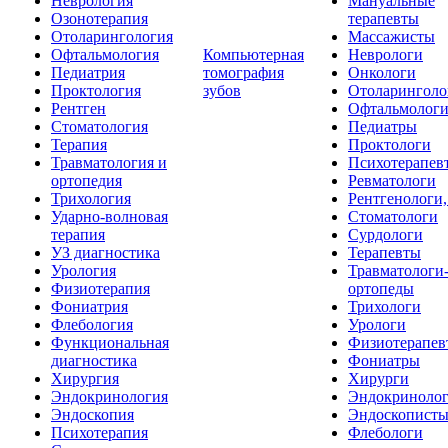
Неврология
Мануальные
Озонотерапия
терапевты
Отоларингология
Массажисты
Офтальмология
Компьютерная
Неврологи
Педиатрия
томография
Онкологи
Проктология
зубов
Отоларинголо
Рентген
Офтальмолог
Стоматология
Педиатры
Терапия
Проктологи
Травматология и
Психотерапев
ортопедия
Ревматологи
Трихология
Рентгенологи
Ударно-волновая
Стоматологи
терапия
Сурдологи
УЗ диагностика
Терапевты
Урология
Травматологи
Физиотерапия
ортопеды
Фониатрия
Трихологи
Флебология
Урологи
Функциональная
Физиотерапев
диагностика
Фониатры
Хирургия
Хирурги
Эндокринология
Эндокриноло
Эндоскопия
Эндоскопист
Психотерапия
Флебологи