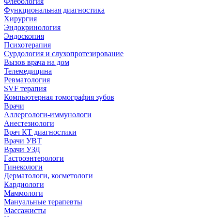
Флебология
Функциональная диагностика
Хирургия
Эндокринология
Эндоскопия
Психотерапия
Сурдология и слухопротезирование
Вызов врача на дом
Телемедицина
Ревматология
SVF терапия
Компьютерная томография зубов
Врачи
Аллергологи-иммунологи
Анестезиологи
Врач КТ диагностики
Врачи УВТ
Врачи УЗД
Гастроэнтерологи
Гинекологи
Дерматологи, косметологи
Кардиологи
Маммологи
Мануальные терапевты
Массажисты