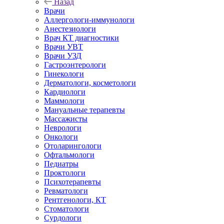
Назад
Врачи
Аллергологи-иммунологи
Анестезиологи
Врач КТ диагностики
Врачи УВТ
Врачи УЗД
Гастроэнтерологи
Гинекологи
Дерматологи, косметологи
Кардиологи
Маммологи
Мануальные терапевты
Массажисты
Неврологи
Онкологи
Отоларингологи
Офтальмологи
Педиатры
Проктологи
Психотерапевты
Ревматологи
Рентгенологи, КТ
Стоматологи
Сурдологи