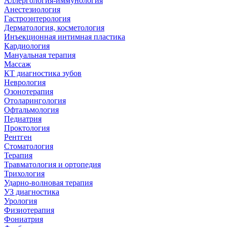
Аллергология-иммунология
Анестезиология
Гастроэнтерология
Дерматология, косметология
Инъекционная интимная пластика
Кардиология
Мануальная терапия
Массаж
КТ диагностика зубов
Неврология
Озонотерапия
Отоларингология
Офтальмология
Педиатрия
Проктология
Рентген
Стоматология
Терапия
Травматология и ортопедия
Трихология
Ударно-волновая терапия
УЗ диагностика
Урология
Физиотерапия
Фониатрия