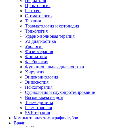
Педиатрия
Проктология
Рентген
Стоматология
Терапия
Травматология и ортопедия
Трихология
Ударно-волновая терапия
УЗ диагностика
Урология
Физиотерапия
Фониатрия
Флебология
Функциональная диагностика
Хирургия
Эндокринология
Эндоскопия
Психотерапия
Сурдология и слухопротезирование
Вызов врача на дом
Телемедицина
Ревматология
SVF терапия
Компьютерная томография зубов
Врачи