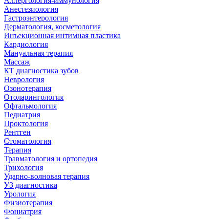
Аллергология-иммунология
Анестезиология
Гастроэнтерология
Дерматология, косметология
Инъекционная интимная пластика
Кардиология
Мануальная терапия
Массаж
КТ диагностика зубов
Неврология
Озонотерапия
Отоларингология
Офтальмология
Педиатрия
Проктология
Рентген
Стоматология
Терапия
Травматология и ортопедия
Трихология
Ударно-волновая терапия
УЗ диагностика
Урология
Физиотерапия
Фониатрия