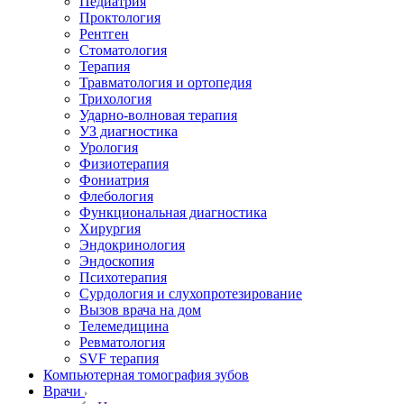
Педиатрия
Проктология
Рентген
Стоматология
Терапия
Травматология и ортопедия
Трихология
Ударно-волновая терапия
УЗ диагностика
Урология
Физиотерапия
Фониатрия
Флебология
Функциональная диагностика
Хирургия
Эндокринология
Эндоскопия
Психотерапия
Сурдология и слухопротезирование
Вызов врача на дом
Телемедицина
Ревматология
SVF терапия
Компьютерная томография зубов
Врачи