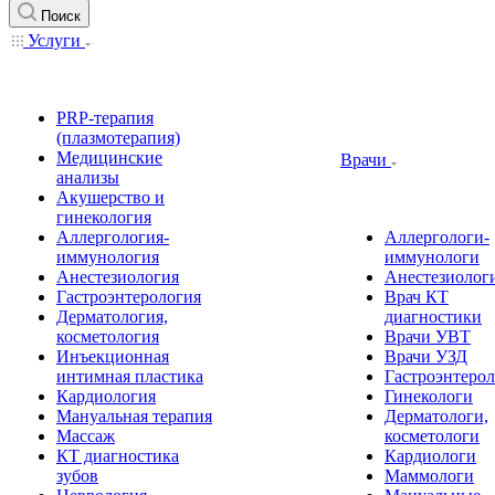
Поиск
Услуги
PRP-терапия
(плазмотерапия)
Медицинские
Врачи
анализы
Акушерство и
гинекология
Аллергология-
Аллергологи-
иммунология
иммунологи
Анестезиология
Анестезиолог
Гастроэнтерология
Врач КТ
Дерматология,
диагностики
косметология
Врачи УВТ
Инъекционная
Врачи УЗД
интимная пластика
Гастроэнтеро
Кардиология
Гинекологи
Мануальная терапия
Дерматологи,
Массаж
косметологи
КТ диагностика
Кардиологи
зубов
Маммологи