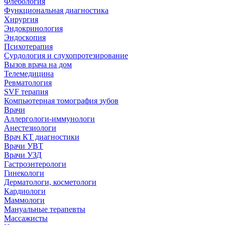
Флебология
Функциональная диагностика
Хирургия
Эндокринология
Эндоскопия
Психотерапия
Сурдология и слухопротезирование
Вызов врача на дом
Телемедицина
Ревматология
SVF терапия
Компьютерная томография зубов
Врачи
Аллергологи-иммунологи
Анестезиологи
Врач КТ диагностики
Врачи УВТ
Врачи УЗД
Гастроэнтерологи
Гинекологи
Дерматологи, косметологи
Кардиологи
Маммологи
Мануальные терапевты
Массажисты