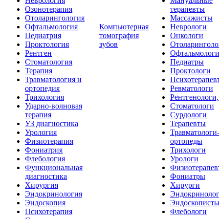
Неврология
Мануальные
Озонотерапия
терапевты
Отоларингология
Массажисты
Офтальмология
Компьютерная
Неврологи
Педиатрия
томография
Онкологи
Проктология
зубов
Отоларинголо
Рентген
Офтальмолог
Стоматология
Педиатры
Терапия
Проктологи
Травматология и
Психотерапев
ортопедия
Ревматологи
Трихология
Рентгенологи
Ударно-волновая
Стоматологи
терапия
Сурдологи
УЗ диагностика
Терапевты
Урология
Травматологи
Физиотерапия
ортопеды
Фониатрия
Трихологи
Флебология
Урологи
Функциональная
Физиотерапев
диагностика
Фониатры
Хирургия
Хирурги
Эндокринология
Эндокриноло
Эндоскопия
Эндоскопист
Психотерапия
Флебологи