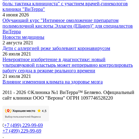
боль: тактика клинициста" с участием врачей-гинекологов
клиники "ВиТерра"
4 июня 2026
Обучающий курс "Интимное омоложение препаратом
полимолочной кислоты Эллаген (Ellagen)" для специалистов
ВиТерра
Новости медицины
2 августа 2021
Дети с аллергией реже заболевают коронавирусом
26 июля 2021
Невероятное изобретение в диагностике: новый
ультразвуковой пластырь может непрерывно контролировать
работу сердца в режиме реального времени
21 июля 2021
Влияние изменения климата на здоровье мозга
2011 - 2026 ©Клиника №1 ВиТерра™ Беляево. Официальный
сайт клиники ООО "Верона" ОГРН 1097746528220
+7 (499) 229-99-69
+7 (499) 229-99-69