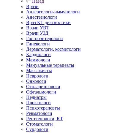
Назад
Врачи
Аллергологи-иммунологи
Анестезиологи
Врач КТ диагностики
Врачи УВТ
Врачи УЗД
Гастроэнтерологи
Гинекологи
Дерматологи, косметологи
Кардиологи
Маммологи
Мануальные терапевты
Массажисты
Неврологи
Онкологи
Отоларингологи
Офтальмологи
Педиатры
Проктологи
Психотерапевты
Ревматологи
Рентгенологи, КТ
Стоматологи
Сурдологи