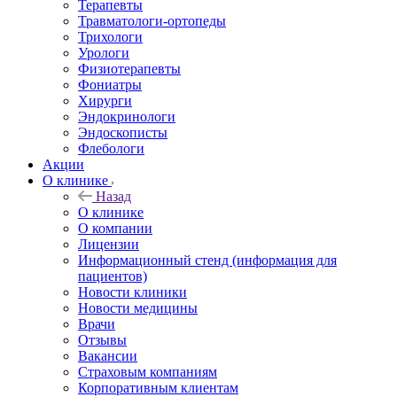
Терапевты
Травматологи-ортопеды
Трихологи
Урологи
Физиотерапевты
Фониатры
Хирурги
Эндокринологи
Эндоскописты
Флебологи
Акции
О клинике
Назад
О клинике
О компании
Лицензии
Информационный стенд (информация для
пациентов)
Новости клиники
Новости медицины
Врачи
Отзывы
Вакансии
Страховым компаниям
Корпоративным клиентам