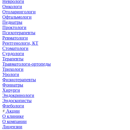
Неврологи
Онкологи
Отоларингологи
Офтальмологи
Педиатры
Проктологи
Психотерапевты
Ревматологи
Рентгенологи, КТ
Стоматологи
Сурдологи
Терапевты
Травматологи-ортопеды
Трихологи
Урологи
Физиотерапевты
Фониатры
Хирурги
Эндокринологи
Эндоскописты
Флебологи
Акции
О клинике
О компании
Лицензии