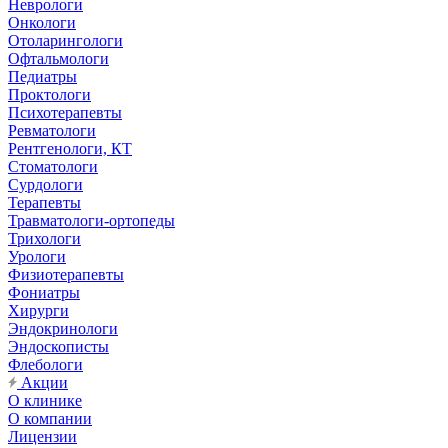
Неврологи
Онкологи
Отоларингологи
Офтальмологи
Педиатры
Проктологи
Психотерапевты
Ревматологи
Рентгенологи, КТ
Стоматологи
Сурдологи
Терапевты
Травматологи-ортопеды
Трихологи
Урологи
Физиотерапевты
Фониатры
Хирурги
Эндокринологи
Эндоскописты
Флебологи
Акции
О клинике
О компании
Лицензии