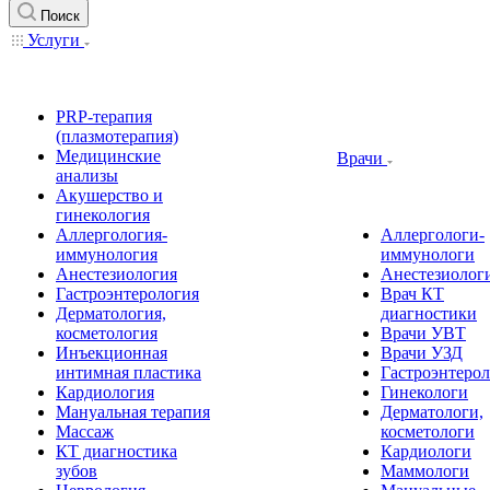
Поиск
Услуги
PRP-терапия
(плазмотерапия)
Медицинские
Врачи
анализы
Акушерство и
гинекология
Аллергология-
Аллергологи-
иммунология
иммунологи
Анестезиология
Анестезиолог
Гастроэнтерология
Врач КТ
Дерматология,
диагностики
косметология
Врачи УВТ
Инъекционная
Врачи УЗД
интимная пластика
Гастроэнтеро
Кардиология
Гинекологи
Мануальная терапия
Дерматологи,
Массаж
косметологи
КТ диагностика
Кардиологи
зубов
Маммологи