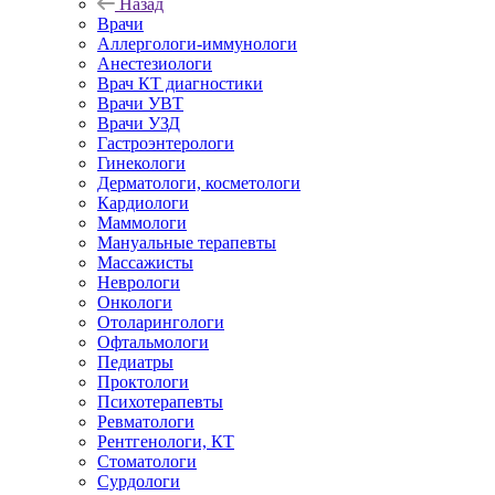
Назад
Врачи
Аллергологи-иммунологи
Анестезиологи
Врач КТ диагностики
Врачи УВТ
Врачи УЗД
Гастроэнтерологи
Гинекологи
Дерматологи, косметологи
Кардиологи
Маммологи
Мануальные терапевты
Массажисты
Неврологи
Онкологи
Отоларингологи
Офтальмологи
Педиатры
Проктологи
Психотерапевты
Ревматологи
Рентгенологи, КТ
Стоматологи
Сурдологи