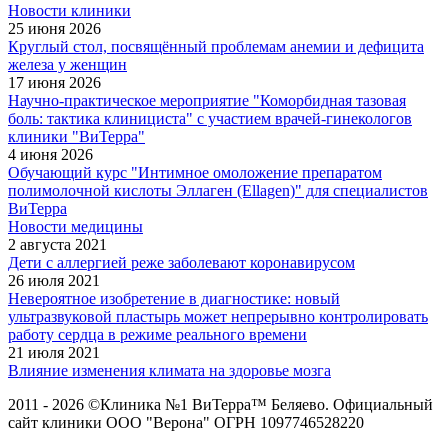
Новости клиники
25 июня 2026
Круглый стол, посвящённый проблемам анемии и дефицита
железа у женщин
17 июня 2026
Научно-практическое мероприятие "Коморбидная тазовая
боль: тактика клинициста" с участием врачей-гинекологов
клиники "ВиТерра"
4 июня 2026
Обучающий курс "Интимное омоложение препаратом
полимолочной кислоты Эллаген (Ellagen)" для специалистов
ВиТерра
Новости медицины
2 августа 2021
Дети с аллергией реже заболевают коронавирусом
26 июля 2021
Невероятное изобретение в диагностике: новый
ультразвуковой пластырь может непрерывно контролировать
работу сердца в режиме реального времени
21 июля 2021
Влияние изменения климата на здоровье мозга
2011 - 2026 ©Клиника №1 ВиТерра™ Беляево. Официальный
сайт клиники ООО "Верона" ОГРН 1097746528220