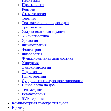
Педиатрия
Проктология
Рентген
Стоматология
Терапия
Травматология и ортопедия
Трихология
Ударно-волновая терапия
УЗ диагностика
Урология
Физиотерапия
Фониатрия
Флебология
Функциональная диагностика
Хирургия
Эндокринология
Эндоскопия
Психотерапия
Сурдология и слухопротезирование
Вызов врача на дом
Телемедицина
Ревматология
SVF терапия
Компьютерная томография зубов
Врачи