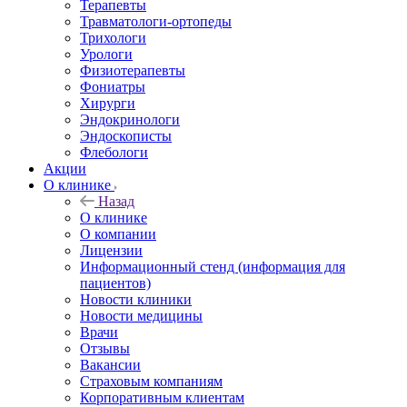
Терапевты
Травматологи-ортопеды
Трихологи
Урологи
Физиотерапевты
Фониатры
Хирурги
Эндокринологи
Эндоскописты
Флебологи
Акции
О клинике
Назад
О клинике
О компании
Лицензии
Информационный стенд (информация для
пациентов)
Новости клиники
Новости медицины
Врачи
Отзывы
Вакансии
Страховым компаниям
Корпоративным клиентам