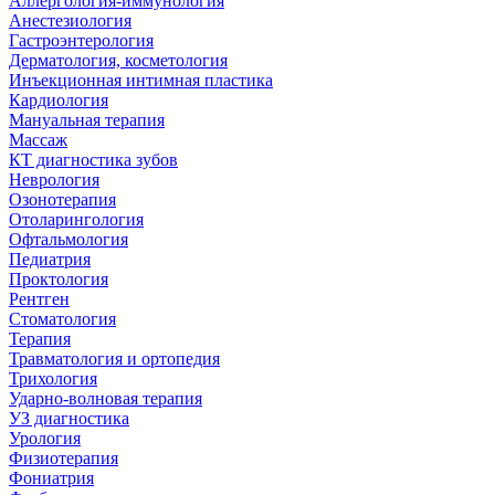
Аллергология-иммунология
Анестезиология
Гастроэнтерология
Дерматология, косметология
Инъекционная интимная пластика
Кардиология
Мануальная терапия
Массаж
КТ диагностика зубов
Неврология
Озонотерапия
Отоларингология
Офтальмология
Педиатрия
Проктология
Рентген
Стоматология
Терапия
Травматология и ортопедия
Трихология
Ударно-волновая терапия
УЗ диагностика
Урология
Физиотерапия
Фониатрия