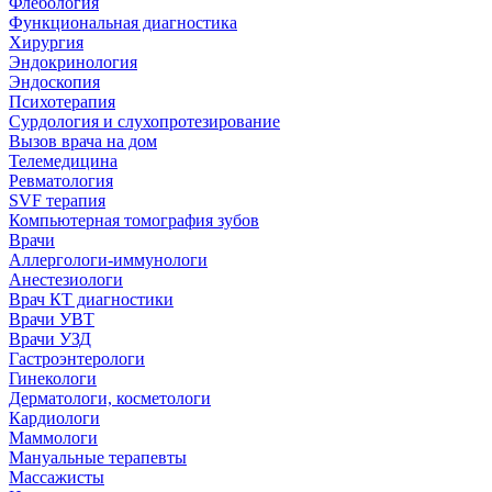
Флебология
Функциональная диагностика
Хирургия
Эндокринология
Эндоскопия
Психотерапия
Сурдология и слухопротезирование
Вызов врача на дом
Телемедицина
Ревматология
SVF терапия
Компьютерная томография зубов
Врачи
Аллергологи-иммунологи
Анестезиологи
Врач КТ диагностики
Врачи УВТ
Врачи УЗД
Гастроэнтерологи
Гинекологи
Дерматологи, косметологи
Кардиологи
Маммологи
Мануальные терапевты
Массажисты