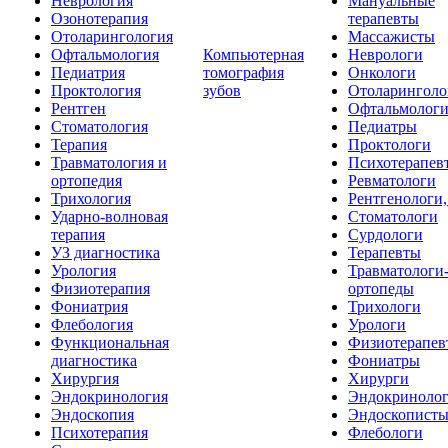
Неврология
Мануальные
Озонотерапия
терапевты
Отоларингология
Массажисты
Офтальмология
Компьютерная
Неврологи
Педиатрия
томография
Онкологи
Проктология
зубов
Отоларинголо
Рентген
Офтальмолог
Стоматология
Педиатры
Терапия
Проктологи
Травматология и
Психотерапев
ортопедия
Ревматологи
Трихология
Рентгенологи
Ударно-волновая
Стоматологи
терапия
Сурдологи
УЗ диагностика
Терапевты
Урология
Травматологи
Физиотерапия
ортопеды
Фониатрия
Трихологи
Флебология
Урологи
Функциональная
Физиотерапев
диагностика
Фониатры
Хирургия
Хирурги
Эндокринология
Эндокриноло
Эндоскопия
Эндоскопист
Психотерапия
Флебологи