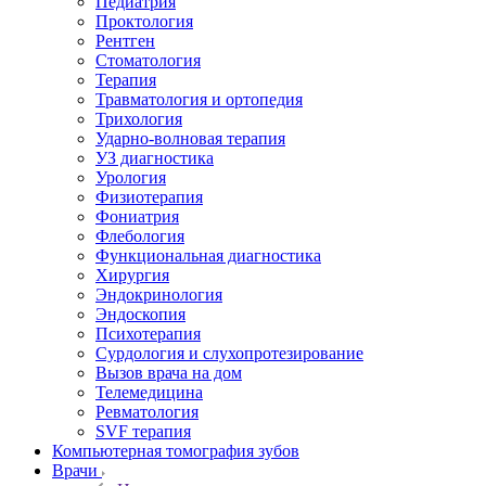
Педиатрия
Проктология
Рентген
Стоматология
Терапия
Травматология и ортопедия
Трихология
Ударно-волновая терапия
УЗ диагностика
Урология
Физиотерапия
Фониатрия
Флебология
Функциональная диагностика
Хирургия
Эндокринология
Эндоскопия
Психотерапия
Сурдология и слухопротезирование
Вызов врача на дом
Телемедицина
Ревматология
SVF терапия
Компьютерная томография зубов
Врачи