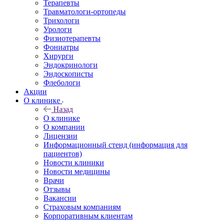
Терапевты
Травматологи-ортопеды
Трихологи
Урологи
Физиотерапевты
Фониатры
Хирурги
Эндокринологи
Эндоскописты
Флебологи
Акции
О клинике
Назад
О клинике
О компании
Лицензии
Информационный стенд (информация для
пациентов)
Новости клиники
Новости медицины
Врачи
Отзывы
Вакансии
Страховым компаниям
Корпоративным клиентам