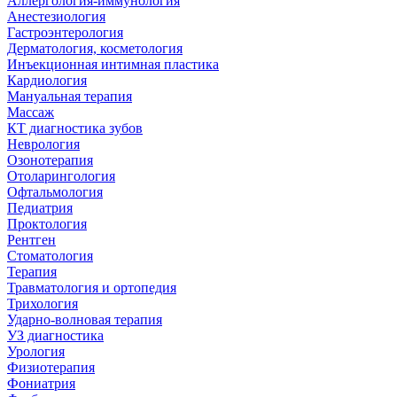
Аллергология-иммунология
Анестезиология
Гастроэнтерология
Дерматология, косметология
Инъекционная интимная пластика
Кардиология
Мануальная терапия
Массаж
КТ диагностика зубов
Неврология
Озонотерапия
Отоларингология
Офтальмология
Педиатрия
Проктология
Рентген
Стоматология
Терапия
Травматология и ортопедия
Трихология
Ударно-волновая терапия
УЗ диагностика
Урология
Физиотерапия
Фониатрия