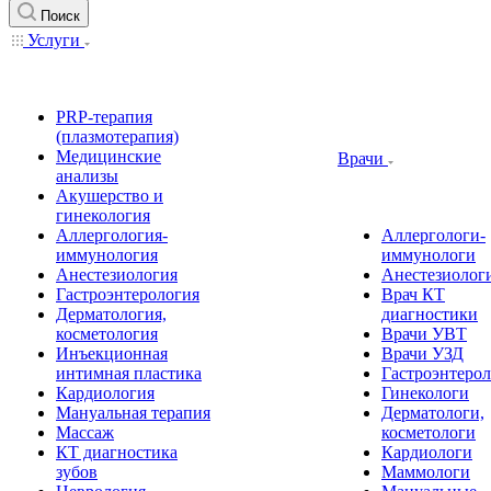
Поиск
Услуги
PRP-терапия
(плазмотерапия)
Медицинские
Врачи
анализы
Акушерство и
гинекология
Аллергология-
Аллергологи-
иммунология
иммунологи
Анестезиология
Анестезиолог
Гастроэнтерология
Врач КТ
Дерматология,
диагностики
косметология
Врачи УВТ
Инъекционная
Врачи УЗД
интимная пластика
Гастроэнтеро
Кардиология
Гинекологи
Мануальная терапия
Дерматологи,
Массаж
косметологи
КТ диагностика
Кардиологи
зубов
Маммологи