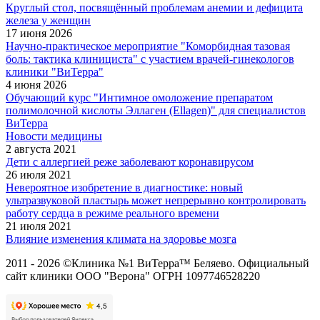
Круглый стол, посвящённый проблемам анемии и дефицита
железа у женщин
17 июня 2026
Научно-практическое мероприятие "Коморбидная тазовая
боль: тактика клинициста" с участием врачей-гинекологов
клиники "ВиТерра"
4 июня 2026
Обучающий курс "Интимное омоложение препаратом
полимолочной кислоты Эллаген (Ellagen)" для специалистов
ВиТерра
Новости медицины
2 августа 2021
Дети с аллергией реже заболевают коронавирусом
26 июля 2021
Невероятное изобретение в диагностике: новый
ультразвуковой пластырь может непрерывно контролировать
работу сердца в режиме реального времени
21 июля 2021
Влияние изменения климата на здоровье мозга
2011 - 2026 ©Клиника №1 ВиТерра™ Беляево. Официальный
сайт клиники ООО "Верона" ОГРН 1097746528220