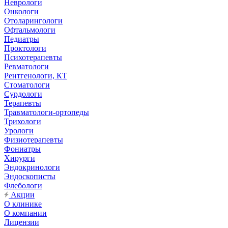
Неврологи
Онкологи
Отоларингологи
Офтальмологи
Педиатры
Проктологи
Психотерапевты
Ревматологи
Рентгенологи, КТ
Стоматологи
Сурдологи
Терапевты
Травматологи-ортопеды
Трихологи
Урологи
Физиотерапевты
Фониатры
Хирурги
Эндокринологи
Эндоскописты
Флебологи
Акции
О клинике
О компании
Лицензии