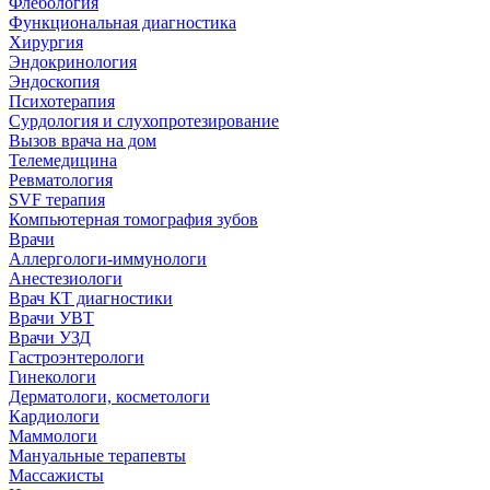
Флебология
Функциональная диагностика
Хирургия
Эндокринология
Эндоскопия
Психотерапия
Сурдология и слухопротезирование
Вызов врача на дом
Телемедицина
Ревматология
SVF терапия
Компьютерная томография зубов
Врачи
Аллергологи-иммунологи
Анестезиологи
Врач КТ диагностики
Врачи УВТ
Врачи УЗД
Гастроэнтерологи
Гинекологи
Дерматологи, косметологи
Кардиологи
Маммологи
Мануальные терапевты
Массажисты