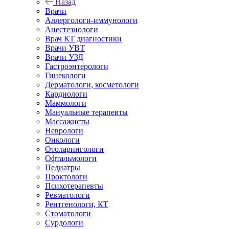
Назад
Врачи
Аллергологи-иммунологи
Анестезиологи
Врач КТ диагностики
Врачи УВТ
Врачи УЗД
Гастроэнтерологи
Гинекологи
Дерматологи, косметологи
Кардиологи
Маммологи
Мануальные терапевты
Массажисты
Неврологи
Онкологи
Отоларингологи
Офтальмологи
Педиатры
Проктологи
Психотерапевты
Ревматологи
Рентгенологи, КТ
Стоматологи
Сурдологи