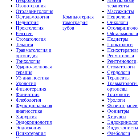
Неврология
Мануальные
Озонотерапия
терапевты
Отоларингология
Массажисты
Офтальмология
Компьютерная
Неврологи
Педиатрия
томография
Онкологи
Проктология
зубов
Отоларинголо
Рентген
Офтальмолог
Стоматология
Педиатры
Терапия
Проктологи
Травматология и
Психотерапев
ортопедия
Ревматологи
Трихология
Рентгенологи
Ударно-волновая
Стоматологи
терапия
Сурдологи
УЗ диагностика
Терапевты
Урология
Травматологи
Физиотерапия
ортопеды
Фониатрия
Трихологи
Флебология
Урологи
Функциональная
Физиотерапев
диагностика
Фониатры
Хирургия
Хирурги
Эндокринология
Эндокриноло
Эндоскопия
Эндоскопист
Психотерапия
Флебологи