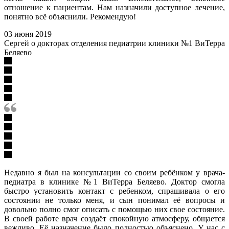
отношение к пациентам. Нам назначили доступное лечение,
понятно всё объяснили. Рекомендую!
03 июня 2019
Сергей о докторах отделения педиатрии клиники №1 ВиТерра
Беляево
Недавно я был на консультации со своим ребёнком у врача-
педиатра в клинике №1 ВиТерра Беляево. Доктор смогла
быстро установить контакт с ребенком, спрашивала о его
состоянии не только меня, и сын понимал её вопросы и
довольно полно смог описать с помощью них свое состояние.
В своей работе врач создаёт спокойную атмосферу, общается
вежливо. Её назначение было полностью объяснено. У нас с