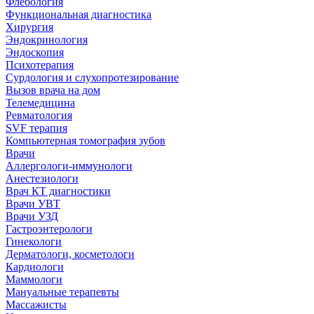
Флебология
Функциональная диагностика
Хирургия
Эндокринология
Эндоскопия
Психотерапия
Сурдология и слухопротезирование
Вызов врача на дом
Телемедицина
Ревматология
SVF терапия
Компьютерная томография зубов
Врачи
Аллергологи-иммунологи
Анестезиологи
Врач КТ диагностики
Врачи УВТ
Врачи УЗД
Гастроэнтерологи
Гинекологи
Дерматологи, косметологи
Кардиологи
Маммологи
Мануальные терапевты
Массажисты