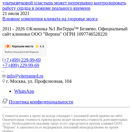
ультразвуковой пластырь может непрерывно контролировать
работу сердца в режиме реального времени
21 июля 2021
Влияние изменения климата на здоровье мозга
2011 - 2026 ©Клиника №1 ВиТерра™ Беляево. Официальный
сайт клиники ООО "Верона" ОГРН 1097746528220
+7 (499) 229-99-69
+7 (499) 229-99-69
info@viterramed.ru
г. Москва, ул. Профсоюзная, 104
WhatsApp
Политика конфиденциальности
Cтоимость визита к врачу не всегда совпадает с указанной ценой приёма на сайте.
Окончательная стоимость приема врача может включать стоимость дополнительных
услуг. Необходимость оказания таких услуг определяется врачом клиники ООО
"Верона" в зависимости от медицинских показаний непосредственно во время
приёма.