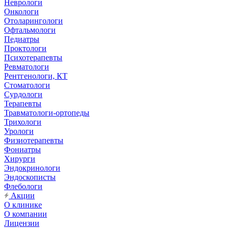
Неврологи
Онкологи
Отоларингологи
Офтальмологи
Педиатры
Проктологи
Психотерапевты
Ревматологи
Рентгенологи, КТ
Стоматологи
Сурдологи
Терапевты
Травматологи-ортопеды
Трихологи
Урологи
Физиотерапевты
Фониатры
Хирурги
Эндокринологи
Эндоскописты
Флебологи
Акции
О клинике
О компании
Лицензии