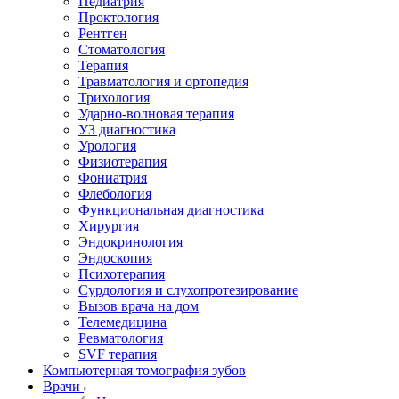
Педиатрия
Проктология
Рентген
Стоматология
Терапия
Травматология и ортопедия
Трихология
Ударно-волновая терапия
УЗ диагностика
Урология
Физиотерапия
Фониатрия
Флебология
Функциональная диагностика
Хирургия
Эндокринология
Эндоскопия
Психотерапия
Сурдология и слухопротезирование
Вызов врача на дом
Телемедицина
Ревматология
SVF терапия
Компьютерная томография зубов
Врачи