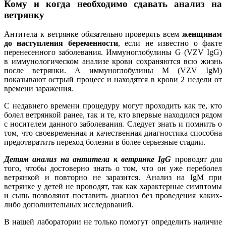
Кому и когда необходимо сдавать анализ на
ветрянку
Антитела к ветрянке обязательно проверять всем
женщинам
до наступления беременности
, если не известно о факте
перенесенного заболевания. Иммуноглобулины G (VZV IgG)
в иммунологическом анализе крови сохраняются всю жизнь
после ветрянки. А иммуноглобулины М (VZV IgМ)
показывают острый процесс и находятся в крови 2 недели от
времени заражения.
С недавнего времени процедуру могут проходить как те, кто
болел ветрянкой ранее, так и те, кто впервые находился рядом
с носителем данного заболевания. Следует знать и помнить о
том, что своевременная и качественная диагностика способна
предотвратить переход болезни в более серьезные стадии.
Детям анализ на антитела к ветрянке IgG
проводят для
того, чтобы достоверно знать о том, что он уже переболел
ветрянкой и повторно не заразится. Анализ на IgМ при
ветрянке у детей не проводят, так как характерные симптомы
и сыпь позволяют поставить диагноз без проведения каких-
либо дополнительных исследований.
В нашей лаборатории не только помогут определить наличие