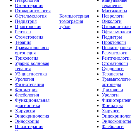
Неврология
Мануальные
Озонотерапия
терапевты
Отоларингология
Массажисты
Офтальмология
Компьютерная
Неврологи
Педиатрия
томография
Онкологи
Проктология
зубов
Отоларинголо
Рентген
Офтальмолог
Стоматология
Педиатры
Терапия
Проктологи
Травматология и
Психотерапев
ортопедия
Ревматологи
Трихология
Рентгенологи
Ударно-волновая
Стоматологи
терапия
Сурдологи
УЗ диагностика
Терапевты
Урология
Травматологи
Физиотерапия
ортопеды
Фониатрия
Трихологи
Флебология
Урологи
Функциональная
Физиотерапев
диагностика
Фониатры
Хирургия
Хирурги
Эндокринология
Эндокриноло
Эндоскопия
Эндоскопист
Психотерапия
Флебологи