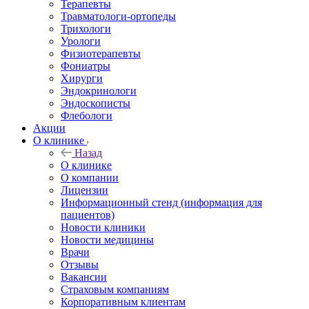
Терапевты
Травматологи-ортопеды
Трихологи
Урологи
Физиотерапевты
Фониатры
Хирурги
Эндокринологи
Эндоскописты
Флебологи
Акции
О клинике
Назад
О клинике
О компании
Лицензии
Информационный стенд (информация для
пациентов)
Новости клиники
Новости медицины
Врачи
Отзывы
Вакансии
Страховым компаниям
Корпоративным клиентам