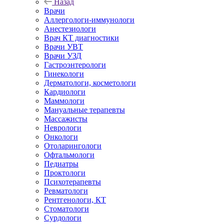
Назад
Врачи
Аллергологи-иммунологи
Анестезиологи
Врач КТ диагностики
Врачи УВТ
Врачи УЗД
Гастроэнтерологи
Гинекологи
Дерматологи, косметологи
Кардиологи
Маммологи
Мануальные терапевты
Массажисты
Неврологи
Онкологи
Отоларингологи
Офтальмологи
Педиатры
Проктологи
Психотерапевты
Ревматологи
Рентгенологи, КТ
Стоматологи
Сурдологи