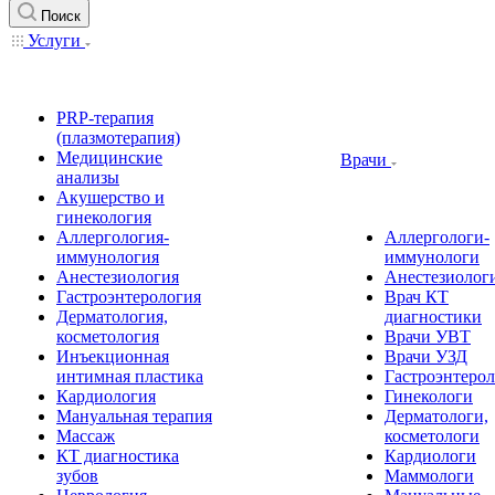
Поиск
Услуги
PRP-терапия
(плазмотерапия)
Медицинские
Врачи
анализы
Акушерство и
гинекология
Аллергология-
Аллергологи-
иммунология
иммунологи
Анестезиология
Анестезиолог
Гастроэнтерология
Врач КТ
Дерматология,
диагностики
косметология
Врачи УВТ
Инъекционная
Врачи УЗД
интимная пластика
Гастроэнтеро
Кардиология
Гинекологи
Мануальная терапия
Дерматологи,
Массаж
косметологи
КТ диагностика
Кардиологи
зубов
Маммологи