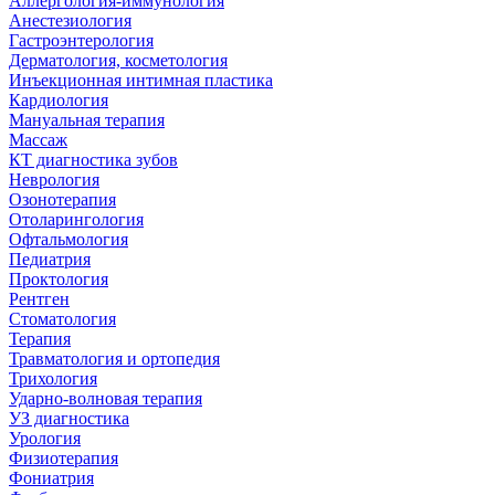
Аллергология-иммунология
Анестезиология
Гастроэнтерология
Дерматология, косметология
Инъекционная интимная пластика
Кардиология
Мануальная терапия
Массаж
КТ диагностика зубов
Неврология
Озонотерапия
Отоларингология
Офтальмология
Педиатрия
Проктология
Рентген
Стоматология
Терапия
Травматология и ортопедия
Трихология
Ударно-волновая терапия
УЗ диагностика
Урология
Физиотерапия
Фониатрия