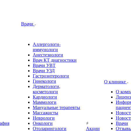
Врачи
Аллергологи-
иммунологи
Анестезиологи
Врач КТ диагностики
Врачи УВТ
Врачи УЗД
Гастроэнтерологи
Гинекологи
О клинике
Дерматологи,
косметологи
О комп
Кардиологи
Лиценз
Маммологи
Информ
Мануальные терапевты
пациен
Массажисты
Новост
Неврологи
Новост
афия
Онкологи
Врачи
Отоларингологи
Акции
Отзыв