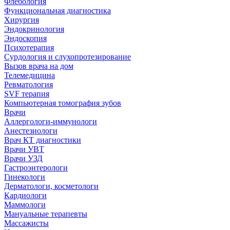
Флебология
Функциональная диагностика
Хирургия
Эндокринология
Эндоскопия
Психотерапия
Сурдология и слухопротезирование
Вызов врача на дом
Телемедицина
Ревматология
SVF терапия
Компьютерная томография зубов
Врачи
Аллергологи-иммунологи
Анестезиологи
Врач КТ диагностики
Врачи УВТ
Врачи УЗД
Гастроэнтерологи
Гинекологи
Дерматологи, косметологи
Кардиологи
Маммологи
Мануальные терапевты
Массажисты