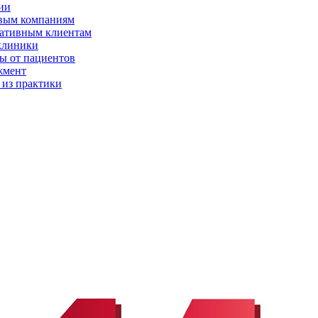
ии
вым компаниям
ативным клиентам
клиники
ы от пациентов
жмент
 из практики