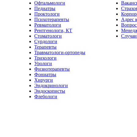
Офтальмологи
Ваканс
Педиатры
Страхо
Проктологи
Корпор
Психотерапевты
Адрес 
Ревматологи
Вопрос
Рентгенологи, КТ
Менед
Стоматологи
Случаи
Сурдологи
Терапевты
Травматологи-ортопеды
Трихологи
Урологи
Физиотерапевты
Фониатры
Хирурги
Эндокринологи
Эндоскописты
Флебологи