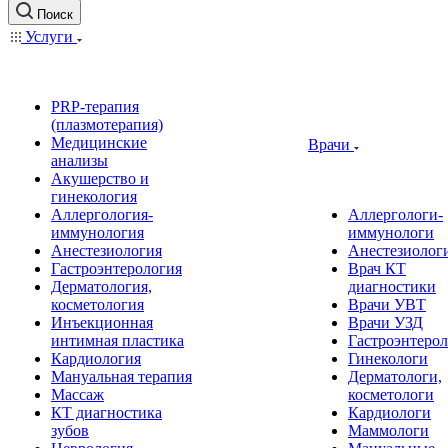
Поиск
Услуги
PRP-терапия
(плазмотерапия)
Медицинские
Врачи
анализы
Акушерство и
гинекология
Аллергология-
Аллергологи-
иммунология
иммунологи
Анестезиология
Анестезиолог
Гастроэнтерология
Врач КТ
Дерматология,
диагностики
косметология
Врачи УВТ
Инъекционная
Врачи УЗД
интимная пластика
Гастроэнтеро
Кардиология
Гинекологи
Мануальная терапия
Дерматологи,
Массаж
косметологи
КТ диагностика
Кардиологи
зубов
Маммологи