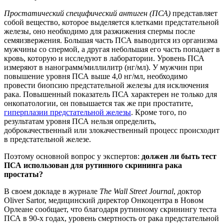
Простатический специфический антиген (ПСА)
представляет
собой вещество, которое выделяется клетками предстательной
железы, оно необходимо для разжижения спермы после
семяизвержения. Большая часть ПСА выводится из организма
мужчины со спермой, а другая небольшая его часть попадает в
кровь, которую и исследуют в лаборатории. Уровень ПСА
измеряют в нанограмм/миллилитр (нг/мл). У мужчин при
повышение уровня ПСА выше 4,0 нг/мл, необходимо
провести биопсию предстательной железы для исключения
рака. Повышенный показатель ПСА характерен не только для
онкопатологии, он повышается так же при простатите,
гиперплазии предстательной железы
. Кроме того, по
результатам уровня ПСА нельзя определить,
доброкачественный или злокачественный процесс происходит
в предстательной железе.
Поэтому основной вопрос у экспертов:
должен ли быть тест
ПСА использован для рутинного скрининга рака
простаты?
В своем докладе в журнале
The Wall Street Journal
, доктор
Oliver Sartor, медицинский директор Онкоцентра в Новом
Орлеане сообщает, что благодаря рутинному скринингу теста
ПСА в 90-х годах, уровень смертность от рака предстательной