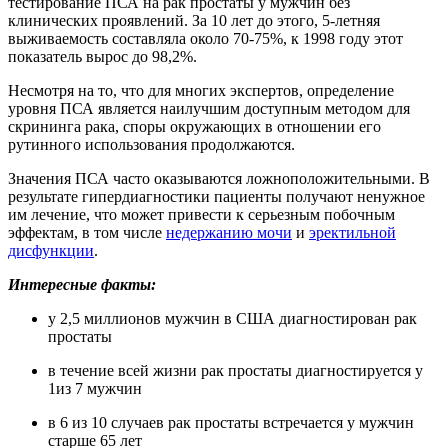
тестирование ПСА на рак простаты у мужчин без
клинических проявлений. За 10 лет до этого, 5-летняя
выживаемость составляла около 70-75%, к 1998 году этот
показатель вырос до 98,2%.
Несмотря на то, что для многих экспертов, определение
уровня ПСА является наилучшим доступным методом для
скрининга рака, споры окружающих в отношении его
рутинного использования продолжаются.
Значения ПСА часто оказываются ложноположительными. В
результате гипердиагностики пациенты получают ненужное
им лечение, что может привести к серьезным побочным
эффектам, в том числе
недержанию мочи
и
эректильной
дисфункции
.
Интересные факты:
у 2,5 миллионов мужчин в США диагностирован рак
простаты
в течение всей жизни рак простаты диагностируется у
1из 7 мужчин
в 6 из 10 случаев рак простаты встречается у мужчин
старше 65 лет