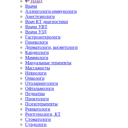
Назад
Врачи
Аллергологи-иммунологи
Анестезиологи
Врач КТ диагностики
Врачи УВТ
Врачи УЗД
Гастроэнтерологи
Гинекологи
Дерматологи, косметологи
Кардиологи
Маммологи
Мануальные терапевты
Массажисты
Неврологи
Онкологи
Отоларингологи
Офтальмологи
Педиатры
Проктологи
Психотерапевты
Ревматологи
Рентгенологи, КТ
Стоматологи
Сурдологи