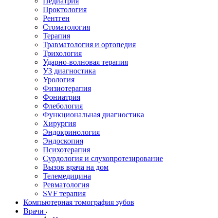
Педиатрия
Проктология
Рентген
Стоматология
Терапия
Травматология и ортопедия
Трихология
Ударно-волновая терапия
УЗ диагностика
Урология
Физиотерапия
Фониатрия
Флебология
Функциональная диагностика
Хирургия
Эндокринология
Эндоскопия
Психотерапия
Сурдология и слухопротезирование
Вызов врача на дом
Телемедицина
Ревматология
SVF терапия
Компьютерная томография зубов
Врачи