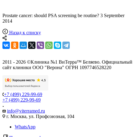
Prostate cancer: should PSA screening be routine? 3 September
2014
Назад к списку
2011 - 2026 ©Клиника №1 ВиТерра™ Беляево. Официальный
сайт клиники ООО "Верона" ОГРН 1097746528220
+7 (499) 229-99-69
+7 (499) 229-99-69
info@viterramed.ru
г. Москва, ул. Профсоюзная, 104
WhatsApp