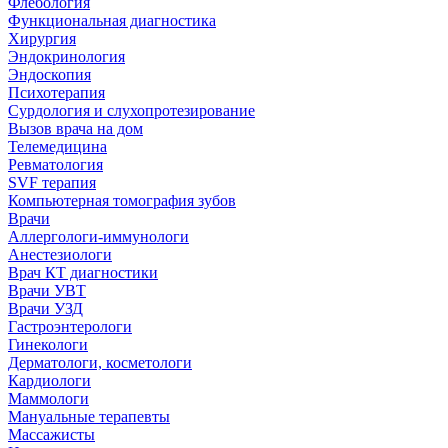
Флебология
Функциональная диагностика
Хирургия
Эндокринология
Эндоскопия
Психотерапия
Сурдология и слухопротезирование
Вызов врача на дом
Телемедицина
Ревматология
SVF терапия
Компьютерная томография зубов
Врачи
Аллергологи-иммунологи
Анестезиологи
Врач КТ диагностики
Врачи УВТ
Врачи УЗД
Гастроэнтерологи
Гинекологи
Дерматологи, косметологи
Кардиологи
Маммологи
Мануальные терапевты
Массажисты