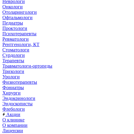
Неврологи
Онкологи
Отоларингологи
Офтальмологи
Педиатры
Проктологи
Психотерапевты
Ревматологи
Рентгенологи, КТ
Стоматологи
Сурдологи
Терапевты
Травматологи-ортопеды
Трихологи
Урологи
Физиотерапевты
Фониатры
Хирурги
Эндокринологи
Эндоскописты
Флебологи
Акции
О клинике
О компании
Лицензии