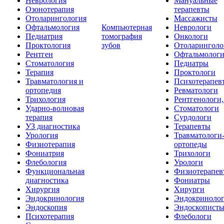
Неврология
Мануальные
Озонотерапия
терапевты
Отоларингология
Массажисты
Офтальмология
Компьютерная
Неврологи
Педиатрия
томография
Онкологи
Проктология
зубов
Отоларинголо
Рентген
Офтальмолог
Стоматология
Педиатры
Терапия
Проктологи
Травматология и
Психотерапев
ортопедия
Ревматологи
Трихология
Рентгенологи
Ударно-волновая
Стоматологи
терапия
Сурдологи
УЗ диагностика
Терапевты
Урология
Травматологи
Физиотерапия
ортопеды
Фониатрия
Трихологи
Флебология
Урологи
Функциональная
Физиотерапев
диагностика
Фониатры
Хирургия
Хирурги
Эндокринология
Эндокриноло
Эндоскопия
Эндоскопист
Психотерапия
Флебологи