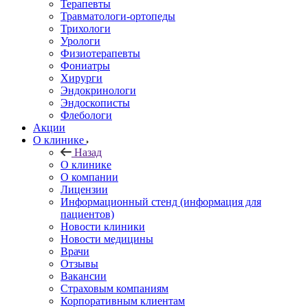
Терапевты
Травматологи-ортопеды
Трихологи
Урологи
Физиотерапевты
Фониатры
Хирурги
Эндокринологи
Эндоскописты
Флебологи
Акции
О клинике
Назад
О клинике
О компании
Лицензии
Информационный стенд (информация для
пациентов)
Новости клиники
Новости медицины
Врачи
Отзывы
Вакансии
Страховым компаниям
Корпоративным клиентам