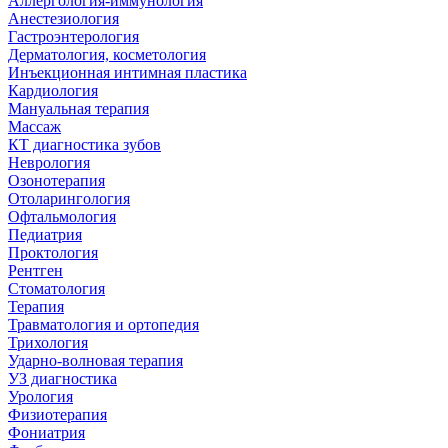
Аллергология-иммунология
Анестезиология
Гастроэнтерология
Дерматология, косметология
Инъекционная интимная пластика
Кардиология
Мануальная терапия
Массаж
КТ диагностика зубов
Неврология
Озонотерапия
Отоларингология
Офтальмология
Педиатрия
Проктология
Рентген
Стоматология
Терапия
Травматология и ортопедия
Трихология
Ударно-волновая терапия
УЗ диагностика
Урология
Физиотерапия
Фониатрия