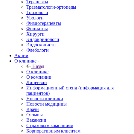
Терапевты
Травматологи-ортопеды
Трихологи
Урологи
Физиотерапевты
Фониатры
Хирурги
Эндокринологи
Эндоскописты
Флебологи
Акции
О клинике
Назад
О клинике
О компании
Лицензии
Информационный стенд (информация для
пациентов)
Новости клиники
Новости медицины
Врачи
Отзывы
Вакансии
Страховым компаниям
Корпоративным клиентам