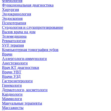
Флебология
Функциональная диагностика
Хирургия
Эндокринология
Эндоскопия
Психотерапия
Сурдология и слухопротезирование
Вызов врача на дом
Телемедицина
Ревматология
SVF терапия
Компьютерная томография зубов
Врачи
Аллергологи-иммунологи
Анестезиологи
Врач КТ диагностики
Врачи УВТ
Врачи УЗД
Гастроэнтерологи
Гинекологи
Дерматологи, косметологи
Кардиологи
Маммологи
Мануальные терапевты
Массажисты