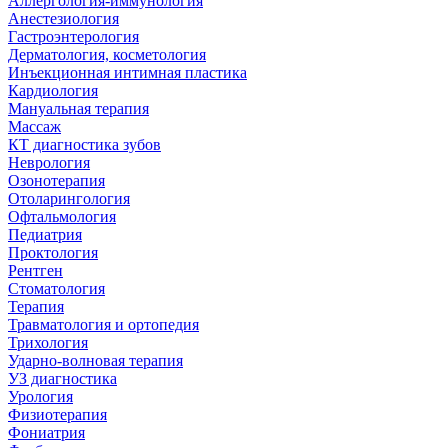
Аллергология-иммунология
Анестезиология
Гастроэнтерология
Дерматология, косметология
Инъекционная интимная пластика
Кардиология
Мануальная терапия
Массаж
КТ диагностика зубов
Неврология
Озонотерапия
Отоларингология
Офтальмология
Педиатрия
Проктология
Рентген
Стоматология
Терапия
Травматология и ортопедия
Трихология
Ударно-волновая терапия
УЗ диагностика
Урология
Физиотерапия
Фониатрия