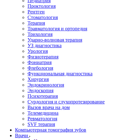
Педиатрия
Проктология
Рентген
Стоматология
Терапия
Травматология и ортопедия
Трихология
Ударно-волновая терапия
УЗ диагностика
Урология
Физиотерапия
Фониатрия
Флебология
Функциональная диагностика
Хирургия
Эндокринология
Эндоскопия
Психотерапия
Сурдология и слухопротезирование
Вызов врача на дом
Телемедицина
Ревматология
SVF терапия
Компьютерная томография зубов
Врачи