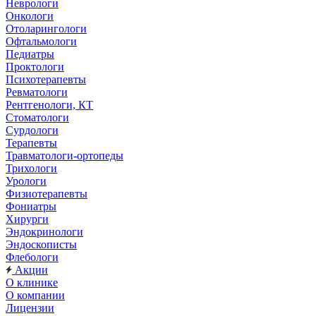
Неврологи
Онкологи
Отоларингологи
Офтальмологи
Педиатры
Проктологи
Психотерапевты
Ревматологи
Рентгенологи, КТ
Стоматологи
Сурдологи
Терапевты
Травматологи-ортопеды
Трихологи
Урологи
Физиотерапевты
Фониатры
Хирурги
Эндокринологи
Эндоскописты
Флебологи
Акции
О клинике
О компании
Лицензии