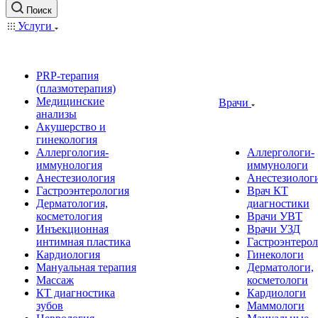
Поиск
Услуги
PRP-терапия
(плазмотерапия)
Медицинские
Врачи
анализы
Акушерство и
гинекология
Аллергология-
Аллергологи-
иммунология
иммунологи
Анестезиология
Анестезиолог
Гастроэнтерология
Врач КТ
Дерматология,
диагностики
косметология
Врачи УВТ
Инъекционная
Врачи УЗД
интимная пластика
Гастроэнтеро
Кардиология
Гинекологи
Мануальная терапия
Дерматологи,
Массаж
косметологи
КТ диагностика
Кардиологи
зубов
Маммологи