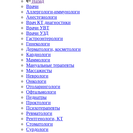
Назад
Врачи
Аллергологи-иммунологи
Анестезиологи
Врач КТ диагностики
Врачи УВТ
Врачи УЗД
Гастроэнтерологи
Гинекологи
Дерматологи, косметологи
Кардиологи
Маммологи
Мануальные терапевты
Массажисты
Неврологи
Онкологи
Отоларингологи
Офтальмологи
Педиатры
Проктологи
Психотерапевты
Ревматологи
Рентгенологи, КТ
Стоматологи
Сурдологи