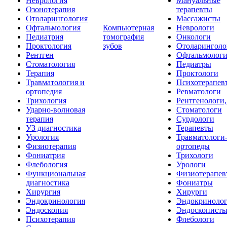
Неврология
Мануальные
Озонотерапия
терапевты
Отоларингология
Массажисты
Офтальмология
Компьютерная
Неврологи
Педиатрия
томография
Онкологи
Проктология
зубов
Отоларинголо
Рентген
Офтальмолог
Стоматология
Педиатры
Терапия
Проктологи
Травматология и
Психотерапев
ортопедия
Ревматологи
Трихология
Рентгенологи
Ударно-волновая
Стоматологи
терапия
Сурдологи
УЗ диагностика
Терапевты
Урология
Травматологи
Физиотерапия
ортопеды
Фониатрия
Трихологи
Флебология
Урологи
Функциональная
Физиотерапев
диагностика
Фониатры
Хирургия
Хирурги
Эндокринология
Эндокриноло
Эндоскопия
Эндоскопист
Психотерапия
Флебологи