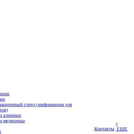
ании
ии
ационный стенд (информация для
тов)
и клиники
и медицины
+
Контакты
ЕЩЕ
ы