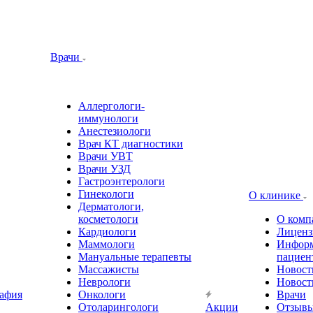
Врачи
Аллергологи-
иммунологи
Анестезиологи
Врач КТ диагностики
Врачи УВТ
Врачи УЗД
Гастроэнтерологи
Гинекологи
О клинике
Дерматологи,
косметологи
О комп
Кардиологи
Лиценз
Маммологи
Информ
Мануальные терапевты
пациен
Массажисты
Новост
Неврологи
Новост
афия
Онкологи
Врачи
Отоларингологи
Акции
Отзыв