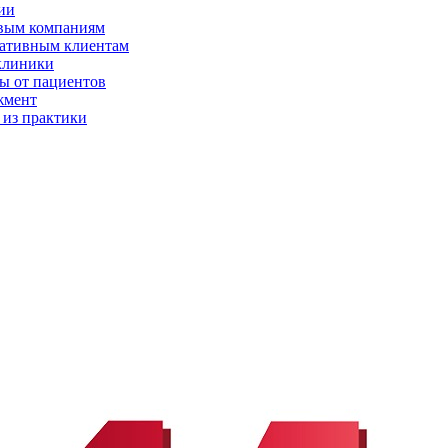
ии
вым компаниям
ативным клиентам
клиники
ы от пациентов
жмент
 из практики