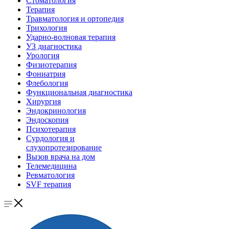
Стоматология
Терапия
Травматология и ортопедия
Трихология
Ударно-волновая терапия
УЗ диагностика
Урология
Физиотерапия
Фониатрия
Флебология
Функциональная диагностика
Хирургия
Эндокринология
Эндоскопия
Психотерапия
Сурдология и
слухопротезирование
Вызов врача на дом
Телемедицина
Ревматология
SVF терапия