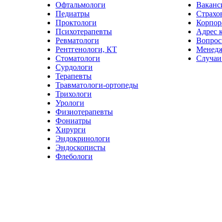
Офтальмологи
Ваканс
Педиатры
Страхо
Проктологи
Корпор
Психотерапевты
Адрес 
Ревматологи
Вопрос
Рентгенологи, КТ
Менед
Стоматологи
Случаи
Сурдологи
Терапевты
Травматологи-ортопеды
Трихологи
Урологи
Физиотерапевты
Фониатры
Хирурги
Эндокринологи
Эндоскописты
Флебологи