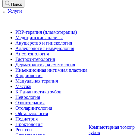
Поиск
Услуги
PRP-терапия (плазмотерапия)
Медицинские анализы
Акушерство и гинекология
Аллергология-иммунология
Анестезиология
Гастроэнтерология
Дерматология, косметология
Инъекционная интимная пластика
Кардиология
Мануальная терапия
Массаж
КТ диагностика зубов
Неврология
Озонотерапия
Отоларингология
Офтальмология
Педиатрия
Проктология
Компьютерная томогр
Рентген
зубов