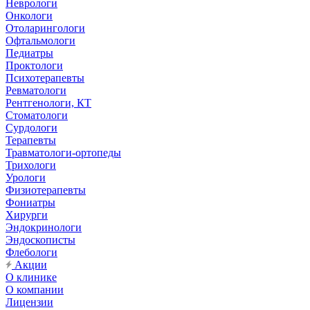
Неврологи
Онкологи
Отоларингологи
Офтальмологи
Педиатры
Проктологи
Психотерапевты
Ревматологи
Рентгенологи, КТ
Стоматологи
Сурдологи
Терапевты
Травматологи-ортопеды
Трихологи
Урологи
Физиотерапевты
Фониатры
Хирурги
Эндокринологи
Эндоскописты
Флебологи
Акции
О клинике
О компании
Лицензии