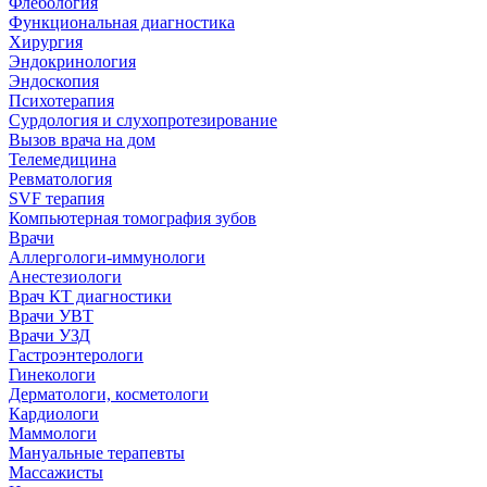
Флебология
Функциональная диагностика
Хирургия
Эндокринология
Эндоскопия
Психотерапия
Сурдология и слухопротезирование
Вызов врача на дом
Телемедицина
Ревматология
SVF терапия
Компьютерная томография зубов
Врачи
Аллергологи-иммунологи
Анестезиологи
Врач КТ диагностики
Врачи УВТ
Врачи УЗД
Гастроэнтерологи
Гинекологи
Дерматологи, косметологи
Кардиологи
Маммологи
Мануальные терапевты
Массажисты