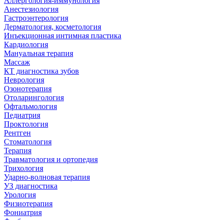
Аллергология-иммунология
Анестезиология
Гастроэнтерология
Дерматология, косметология
Инъекционная интимная пластика
Кардиология
Мануальная терапия
Массаж
КТ диагностика зубов
Неврология
Озонотерапия
Отоларингология
Офтальмология
Педиатрия
Проктология
Рентген
Стоматология
Терапия
Травматология и ортопедия
Трихология
Ударно-волновая терапия
УЗ диагностика
Урология
Физиотерапия
Фониатрия