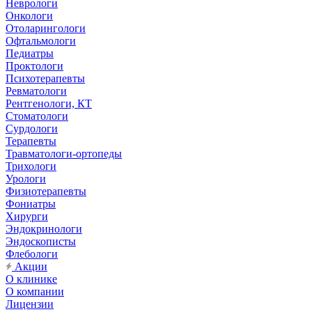
Неврологи
Онкологи
Отоларингологи
Офтальмологи
Педиатры
Проктологи
Психотерапевты
Ревматологи
Рентгенологи, КТ
Стоматологи
Сурдологи
Терапевты
Травматологи-ортопеды
Трихологи
Урологи
Физиотерапевты
Фониатры
Хирурги
Эндокринологи
Эндоскописты
Флебологи
Акции
О клинике
О компании
Лицензии