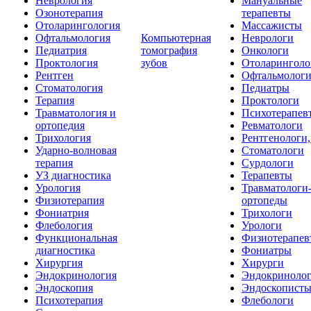
Неврология
Мануальные
Озонотерапия
терапевты
Отоларингология
Массажисты
Офтальмология
Компьютерная
Неврологи
Педиатрия
томография
Онкологи
Проктология
зубов
Отоларинголо
Рентген
Офтальмолог
Стоматология
Педиатры
Терапия
Проктологи
Травматология и
Психотерапев
ортопедия
Ревматологи
Трихология
Рентгенологи
Ударно-волновая
Стоматологи
терапия
Сурдологи
УЗ диагностика
Терапевты
Урология
Травматологи
Физиотерапия
ортопеды
Фониатрия
Трихологи
Флебология
Урологи
Функциональная
Физиотерапев
диагностика
Фониатры
Хирургия
Хирурги
Эндокринология
Эндокриноло
Эндоскопия
Эндоскопист
Психотерапия
Флебологи