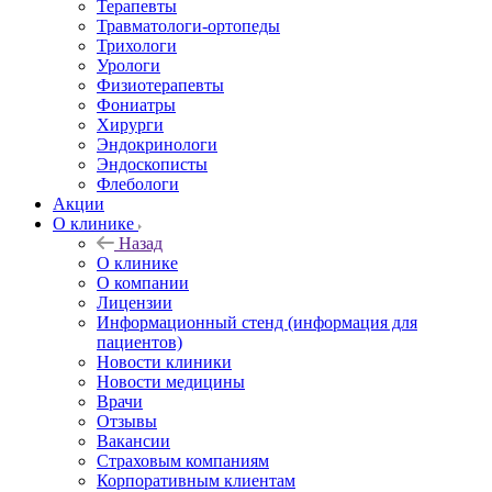
Терапевты
Травматологи-ортопеды
Трихологи
Урологи
Физиотерапевты
Фониатры
Хирурги
Эндокринологи
Эндоскописты
Флебологи
Акции
О клинике
Назад
О клинике
О компании
Лицензии
Информационный стенд (информация для
пациентов)
Новости клиники
Новости медицины
Врачи
Отзывы
Вакансии
Страховым компаниям
Корпоративным клиентам