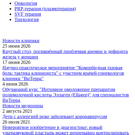
Онкология
PRP-терапия (плазмотерапия)
SVF терапия
Трихология
Новости клиники
25 июня 2026
Круглый стол, посвящённый проблемам анемии и дефицита
железа у женщин
17 июня 2026
Научно-практическое мероприятие "Коморбидная тазовая
боль: тактика клинициста" с участием врачей-гинекологов
клиники "ВиТерра"
4 июня 2026
Обучающий курс "Интимное омоложение препаратом
полимолочной кислоты Эллаген (Ellagen)" для специалистов
ВиТерра
Новости медицины
2 августа 2021
Дети с аллергией реже заболевают коронавирусом
26 июля 2021
Невероятное изобретение в диагностике: новый
ультразвуковой пластырь может непрерывно контролировать