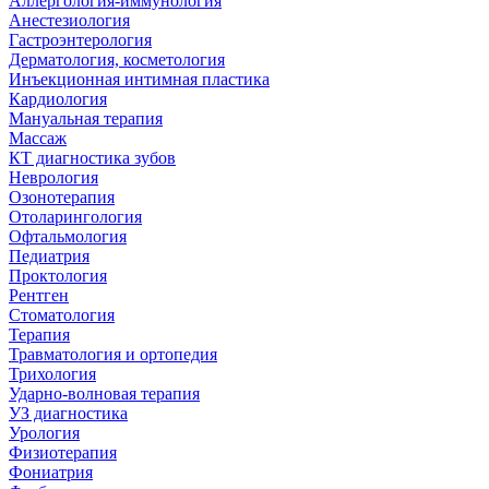
Аллергология-иммунология
Анестезиология
Гастроэнтерология
Дерматология, косметология
Инъекционная интимная пластика
Кардиология
Мануальная терапия
Массаж
КТ диагностика зубов
Неврология
Озонотерапия
Отоларингология
Офтальмология
Педиатрия
Проктология
Рентген
Стоматология
Терапия
Травматология и ортопедия
Трихология
Ударно-волновая терапия
УЗ диагностика
Урология
Физиотерапия
Фониатрия