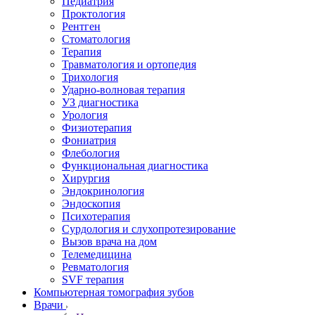
Педиатрия
Проктология
Рентген
Стоматология
Терапия
Травматология и ортопедия
Трихология
Ударно-волновая терапия
УЗ диагностика
Урология
Физиотерапия
Фониатрия
Флебология
Функциональная диагностика
Хирургия
Эндокринология
Эндоскопия
Психотерапия
Сурдология и слухопротезирование
Вызов врача на дом
Телемедицина
Ревматология
SVF терапия
Компьютерная томография зубов
Врачи