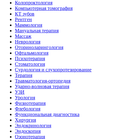
Колопроктология
Компьютерная томография
КТ зубов
Рентген
Маммология
Мануальная терапия
Массаж
Неврология
Оториноларингология
Офтальмология
Психотерапия
Стоматология
Сурдология и слухопротезирование
Терапия
Травматология-ортопедия
Ударно-волновая терапия
УЗИ
Урология
Физиотерапия
Флебология
Функциональная диагностика
Хирургия
Эндокринология
Эндоскопия
Озонотерапия