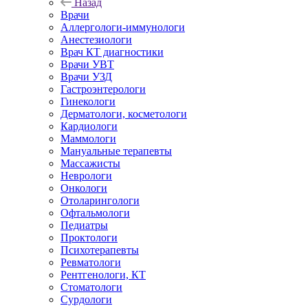
Назад
Врачи
Аллергологи-иммунологи
Анестезиологи
Врач КТ диагностики
Врачи УВТ
Врачи УЗД
Гастроэнтерологи
Гинекологи
Дерматологи, косметологи
Кардиологи
Маммологи
Мануальные терапевты
Массажисты
Неврологи
Онкологи
Отоларингологи
Офтальмологи
Педиатры
Проктологи
Психотерапевты
Ревматологи
Рентгенологи, КТ
Стоматологи
Сурдологи