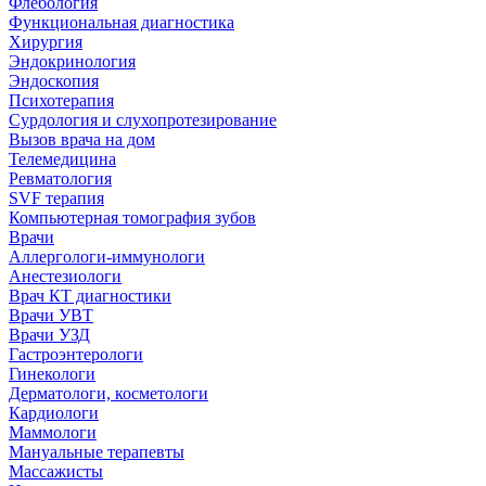
Флебология
Функциональная диагностика
Хирургия
Эндокринология
Эндоскопия
Психотерапия
Сурдология и слухопротезирование
Вызов врача на дом
Телемедицина
Ревматология
SVF терапия
Компьютерная томография зубов
Врачи
Аллергологи-иммунологи
Анестезиологи
Врач КТ диагностики
Врачи УВТ
Врачи УЗД
Гастроэнтерологи
Гинекологи
Дерматологи, косметологи
Кардиологи
Маммологи
Мануальные терапевты
Массажисты