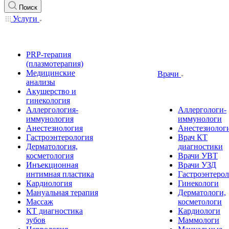
Поиск
Услуги
PRP-терапия
(плазмотерапия)
Медицинские
Врачи
анализы
Акушерство и
гинекология
Аллергология-
Аллергологи-
иммунология
иммунологи
Анестезиология
Анестезиолог
Гастроэнтерология
Врач КТ
Дерматология,
диагностики
косметология
Врачи УВТ
Инъекционная
Врачи УЗД
интимная пластика
Гастроэнтеро
Кардиология
Гинекологи
Мануальная терапия
Дерматологи,
Массаж
косметологи
КТ диагностика
Кардиологи
зубов
Маммологи