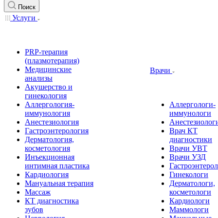
Поиск
Услуги
PRP-терапия
(плазмотерапия)
Медицинские
Врачи
анализы
Акушерство и
гинекология
Аллергология-
Аллергологи-
иммунология
иммунологи
Анестезиология
Анестезиолог
Гастроэнтерология
Врач КТ
Дерматология,
диагностики
косметология
Врачи УВТ
Инъекционная
Врачи УЗД
интимная пластика
Гастроэнтеро
Кардиология
Гинекологи
Мануальная терапия
Дерматологи,
Массаж
косметологи
КТ диагностика
Кардиологи
зубов
Маммологи