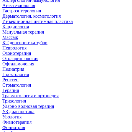
Аллергология-иммунология
Анестезиология
Гастроэнтерология
Дерматология, косметология
Инъекционная интимная пластика
Кардиология
Мануальная терапия
Массаж
КТ диагностика зубов
Неврология
Озонотерапия
Отоларингология
Офтальмология
Педиатрия
Проктология
Рентген
Стоматология
Терапия
Травматология и ортопедия
Трихология
Ударно-волновая терапия
УЗ диагностика
Урология
Физиотерапия
Фониатрия