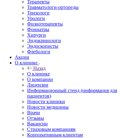
Терапевты
Травматологи-ортопеды
Трихологи
Урологи
Физиотерапевты
Фониатры
Хирурги
Эндокринологи
Эндоскописты
Флебологи
Акции
О клинике
Назад
О клинике
О компании
Лицензии
Информационный стенд (информация для
пациентов)
Новости клиники
Новости медицины
Врачи
Отзывы
Вакансии
Страховым компаниям
Корпоративным клиентам