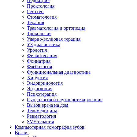
Педиатрия
Проктология
Рентген
Стоматология
Терапия
Травматология и ортопедия
Трихология
Ударно-волновая терапия
УЗ диагностика
Урология
Физиотерапия
Фониатрия
Флебология
Функциональная диагностика
Хирургия
Эндокринология
Эндоскопия
Психотерапия
Сурдология и слухопротезирование
Вызов врача на дом
Телемедицина
Ревматология
SVF терапия
Компьютерная томография зубов
Врачи