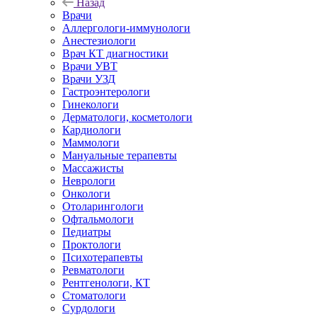
Назад
Врачи
Аллергологи-иммунологи
Анестезиологи
Врач КТ диагностики
Врачи УВТ
Врачи УЗД
Гастроэнтерологи
Гинекологи
Дерматологи, косметологи
Кардиологи
Маммологи
Мануальные терапевты
Массажисты
Неврологи
Онкологи
Отоларингологи
Офтальмологи
Педиатры
Проктологи
Психотерапевты
Ревматологи
Рентгенологи, КТ
Стоматологи
Сурдологи