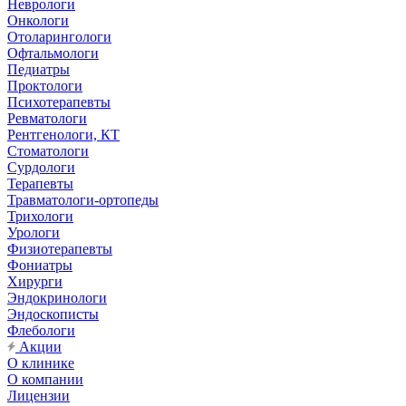
Неврологи
Онкологи
Отоларингологи
Офтальмологи
Педиатры
Проктологи
Психотерапевты
Ревматологи
Рентгенологи, КТ
Стоматологи
Сурдологи
Терапевты
Травматологи-ортопеды
Трихологи
Урологи
Физиотерапевты
Фониатры
Хирурги
Эндокринологи
Эндоскописты
Флебологи
Акции
О клинике
О компании
Лицензии