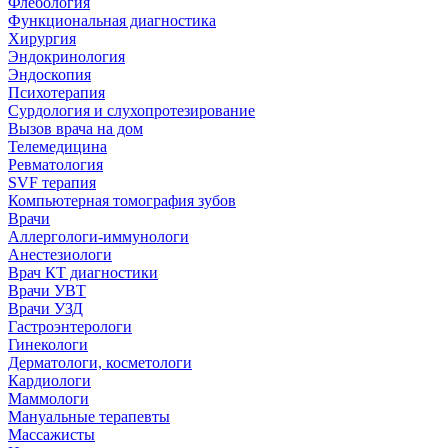
Флебология
Функциональная диагностика
Хирургия
Эндокринология
Эндоскопия
Психотерапия
Сурдология и слухопротезирование
Вызов врача на дом
Телемедицина
Ревматология
SVF терапия
Компьютерная томография зубов
Врачи
Аллергологи-иммунологи
Анестезиологи
Врач КТ диагностики
Врачи УВТ
Врачи УЗД
Гастроэнтерологи
Гинекологи
Дерматологи, косметологи
Кардиологи
Маммологи
Мануальные терапевты
Массажисты