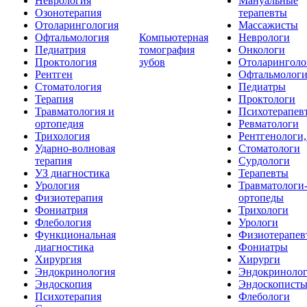
Неврология
Мануальные
Озонотерапия
терапевты
Отоларингология
Массажисты
Офтальмология
Компьютерная
Неврологи
Педиатрия
томография
Онкологи
Проктология
зубов
Отоларинголо
Рентген
Офтальмолог
Стоматология
Педиатры
Терапия
Проктологи
Травматология и
Психотерапев
ортопедия
Ревматологи
Трихология
Рентгенологи
Ударно-волновая
Стоматологи
терапия
Сурдологи
УЗ диагностика
Терапевты
Урология
Травматологи
Физиотерапия
ортопеды
Фониатрия
Трихологи
Флебология
Урологи
Функциональная
Физиотерапев
диагностика
Фониатры
Хирургия
Хирурги
Эндокринология
Эндокриноло
Эндоскопия
Эндоскопист
Психотерапия
Флебологи