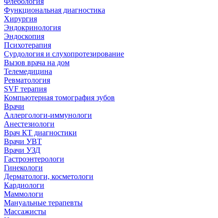
Флебология
Функциональная диагностика
Хирургия
Эндокринология
Эндоскопия
Психотерапия
Сурдология и слухопротезирование
Вызов врача на дом
Телемедицина
Ревматология
SVF терапия
Компьютерная томография зубов
Врачи
Аллергологи-иммунологи
Анестезиологи
Врач КТ диагностики
Врачи УВТ
Врачи УЗД
Гастроэнтерологи
Гинекологи
Дерматологи, косметологи
Кардиологи
Маммологи
Мануальные терапевты
Массажисты