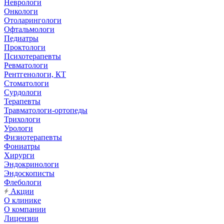
Неврологи
Онкологи
Отоларингологи
Офтальмологи
Педиатры
Проктологи
Психотерапевты
Ревматологи
Рентгенологи, КТ
Стоматологи
Сурдологи
Терапевты
Травматологи-ортопеды
Трихологи
Урологи
Физиотерапевты
Фониатры
Хирурги
Эндокринологи
Эндоскописты
Флебологи
Акции
О клинике
О компании
Лицензии