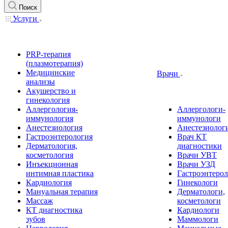
Поиск
Услуги
PRP-терапия
(плазмотерапия)
Медицинские
Врачи
анализы
Акушерство и
гинекология
Аллергология-
Аллергологи-
иммунология
иммунологи
Анестезиология
Анестезиолог
Гастроэнтерология
Врач КТ
Дерматология,
диагностики
косметология
Врачи УВТ
Инъекционная
Врачи УЗД
интимная пластика
Гастроэнтеро
Кардиология
Гинекологи
Мануальная терапия
Дерматологи,
Массаж
косметологи
КТ диагностика
Кардиологи
зубов
Маммологи