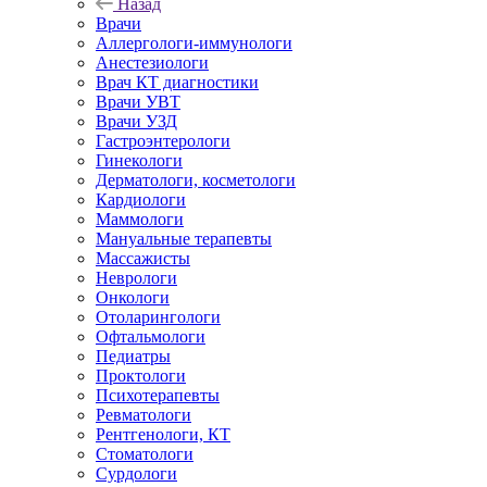
Назад
Врачи
Аллергологи-иммунологи
Анестезиологи
Врач КТ диагностики
Врачи УВТ
Врачи УЗД
Гастроэнтерологи
Гинекологи
Дерматологи, косметологи
Кардиологи
Маммологи
Мануальные терапевты
Массажисты
Неврологи
Онкологи
Отоларингологи
Офтальмологи
Педиатры
Проктологи
Психотерапевты
Ревматологи
Рентгенологи, КТ
Стоматологи
Сурдологи