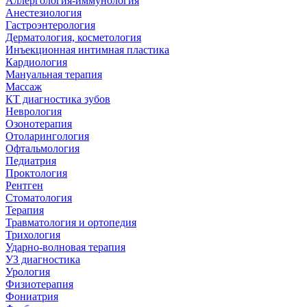
Аллергология-иммунология
Анестезиология
Гастроэнтерология
Дерматология, косметология
Инъекционная интимная пластика
Кардиология
Мануальная терапия
Массаж
КТ диагностика зубов
Неврология
Озонотерапия
Отоларингология
Офтальмология
Педиатрия
Проктология
Рентген
Стоматология
Терапия
Травматология и ортопедия
Трихология
Ударно-волновая терапия
УЗ диагностика
Урология
Физиотерапия
Фониатрия