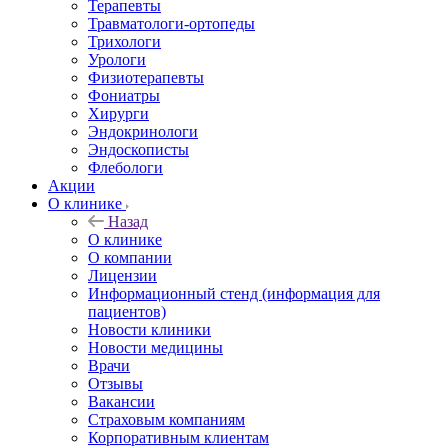
Терапевты
Травматологи-ортопеды
Трихологи
Урологи
Физиотерапевты
Фониатры
Хирурги
Эндокринологи
Эндоскописты
Флебологи
Акции
О клинике
Назад
О клинике
О компании
Лицензии
Информационный стенд (информация для
пациентов)
Новости клиники
Новости медицины
Врачи
Отзывы
Вакансии
Страховым компаниям
Корпоративным клиентам