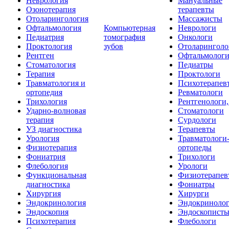
Неврология
Мануальные
Озонотерапия
терапевты
Отоларингология
Массажисты
Офтальмология
Компьютерная
Неврологи
Педиатрия
томография
Онкологи
Проктология
зубов
Отоларинголо
Рентген
Офтальмолог
Стоматология
Педиатры
Терапия
Проктологи
Травматология и
Психотерапев
ортопедия
Ревматологи
Трихология
Рентгенологи
Ударно-волновая
Стоматологи
терапия
Сурдологи
УЗ диагностика
Терапевты
Урология
Травматологи
Физиотерапия
ортопеды
Фониатрия
Трихологи
Флебология
Урологи
Функциональная
Физиотерапев
диагностика
Фониатры
Хирургия
Хирурги
Эндокринология
Эндокриноло
Эндоскопия
Эндоскопист
Психотерапия
Флебологи