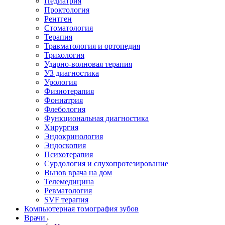
Педиатрия
Проктология
Рентген
Стоматология
Терапия
Травматология и ортопедия
Трихология
Ударно-волновая терапия
УЗ диагностика
Урология
Физиотерапия
Фониатрия
Флебология
Функциональная диагностика
Хирургия
Эндокринология
Эндоскопия
Психотерапия
Сурдология и слухопротезирование
Вызов врача на дом
Телемедицина
Ревматология
SVF терапия
Компьютерная томография зубов
Врачи