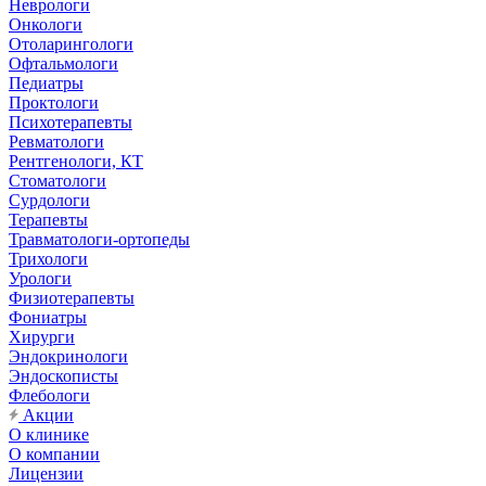
Неврологи
Онкологи
Отоларингологи
Офтальмологи
Педиатры
Проктологи
Психотерапевты
Ревматологи
Рентгенологи, КТ
Стоматологи
Сурдологи
Терапевты
Травматологи-ортопеды
Трихологи
Урологи
Физиотерапевты
Фониатры
Хирурги
Эндокринологи
Эндоскописты
Флебологи
Акции
О клинике
О компании
Лицензии