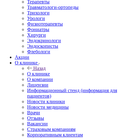
Терапевты
Травматологи-ортопеды
Трихологи
Урологи
Физиотерапевты
Фониатры
Хирурги
Эндокринологи
Эндоскописты
Флебологи
Акции
О клинике
Назад
О клинике
О компании
Лицензии
Информационный стенд (информация для
пациентов)
Новости клиники
Новости медицины
Врачи
Отзывы
Вакансии
Страховым компаниям
Корпоративным клиентам