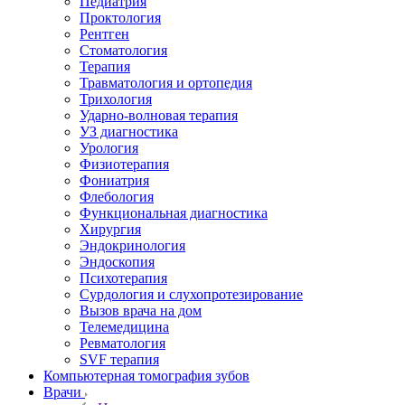
Педиатрия
Проктология
Рентген
Стоматология
Терапия
Травматология и ортопедия
Трихология
Ударно-волновая терапия
УЗ диагностика
Урология
Физиотерапия
Фониатрия
Флебология
Функциональная диагностика
Хирургия
Эндокринология
Эндоскопия
Психотерапия
Сурдология и слухопротезирование
Вызов врача на дом
Телемедицина
Ревматология
SVF терапия
Компьютерная томография зубов
Врачи