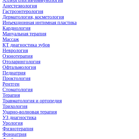
Аллергология-иммунология
Анестезиология
Гастроэнтерология
Дерматология, косметология
Инъекционная интимная пластика
Кардиология
Мануальная терапия
Массаж
КТ диагностика зубов
Неврология
Озонотерапия
Отоларингология
Офтальмология
Педиатрия
Проктология
Рентген
Стоматология
Терапия
Травматология и ортопедия
Трихология
Ударно-волновая терапия
УЗ диагностика
Урология
Физиотерапия
Фониатрия