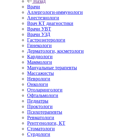
Назад
Врачи
Аллергологи-иммунологи
Анестезиологи
Врач КТ диагностики
Врачи УВТ
Врачи УЗД
Гастроэнтерологи
Гинекологи
Дерматологи, косметологи
Кардиологи
Маммологи
Мануальные терапевты
Массажисты
Неврологи
Онкологи
Отоларингологи
Офтальмологи
Педиатры
Проктологи
Психотерапевты
Ревматологи
Рентгенологи, КТ
Стоматологи
Сурдологи