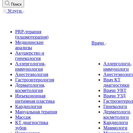
Поиск
Услуги
PRP-терапия
(плазмотерапия)
Медицинские
Врачи
анализы
Акушерство и
гинекология
Аллергология-
Аллергологи-
иммунология
иммунологи
Анестезиология
Анестезиолог
Гастроэнтерология
Врач КТ
Дерматология,
диагностики
косметология
Врачи УВТ
Инъекционная
Врачи УЗД
интимная пластика
Гастроэнтеро
Кардиология
Гинекологи
Мануальная терапия
Дерматологи,
Массаж
косметологи
КТ диагностика
Кардиологи
зубов
Маммологи