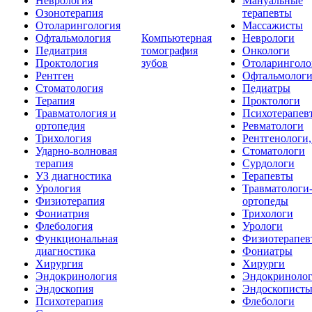
Неврология
Мануальные
Озонотерапия
терапевты
Отоларингология
Массажисты
Офтальмология
Компьютерная
Неврологи
Педиатрия
томография
Онкологи
Проктология
зубов
Отоларинголо
Рентген
Офтальмолог
Стоматология
Педиатры
Терапия
Проктологи
Травматология и
Психотерапев
ортопедия
Ревматологи
Трихология
Рентгенологи
Ударно-волновая
Стоматологи
терапия
Сурдологи
УЗ диагностика
Терапевты
Урология
Травматологи
Физиотерапия
ортопеды
Фониатрия
Трихологи
Флебология
Урологи
Функциональная
Физиотерапев
диагностика
Фониатры
Хирургия
Хирурги
Эндокринология
Эндокриноло
Эндоскопия
Эндоскопист
Психотерапия
Флебологи