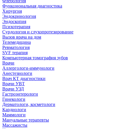
Флебология
Функциональная диагностика
Хирургия
Эндокринология
Эндоскопия
Психотерапия
Сурдология и слухопротезирование
Вызов врача на дом
Телемедицина
Ревматология
SVF терапия
Компьютерная томография зубов
Врачи
Аллергологи-иммунологи
Анестезиологи
Врач КТ диагностики
Врачи УВТ
Врачи УЗД
Гастроэнтерологи
Гинекологи
Дерматологи, косметологи
Кардиологи
Маммологи
Мануальные терапевты
Массажисты