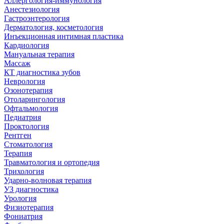
Аллергология-иммунология
Анестезиология
Гастроэнтерология
Дерматология, косметология
Инъекционная интимная пластика
Кардиология
Мануальная терапия
Массаж
КТ диагностика зубов
Неврология
Озонотерапия
Отоларингология
Офтальмология
Педиатрия
Проктология
Рентген
Стоматология
Терапия
Травматология и ортопедия
Трихология
Ударно-волновая терапия
УЗ диагностика
Урология
Физиотерапия
Фониатрия