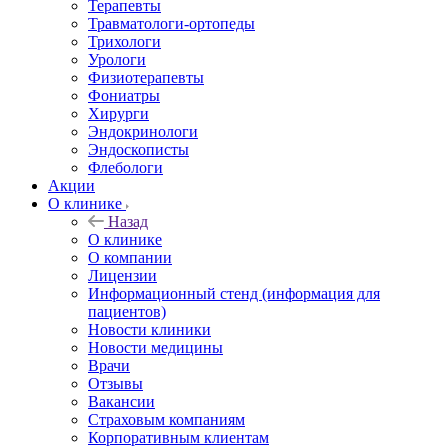
Терапевты
Травматологи-ортопеды
Трихологи
Урологи
Физиотерапевты
Фониатры
Хирурги
Эндокринологи
Эндоскописты
Флебологи
Акции
О клинике
Назад
О клинике
О компании
Лицензии
Информационный стенд (информация для
пациентов)
Новости клиники
Новости медицины
Врачи
Отзывы
Вакансии
Страховым компаниям
Корпоративным клиентам