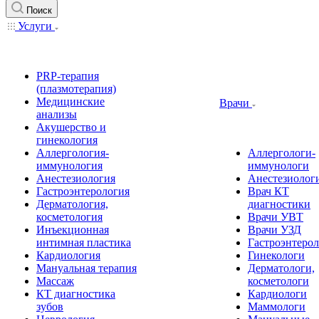
Поиск
Услуги
PRP-терапия
(плазмотерапия)
Медицинские
Врачи
анализы
Акушерство и
гинекология
Аллергология-
Аллергологи-
иммунология
иммунологи
Анестезиология
Анестезиолог
Гастроэнтерология
Врач КТ
Дерматология,
диагностики
косметология
Врачи УВТ
Инъекционная
Врачи УЗД
интимная пластика
Гастроэнтеро
Кардиология
Гинекологи
Мануальная терапия
Дерматологи,
Массаж
косметологи
КТ диагностика
Кардиологи
зубов
Маммологи