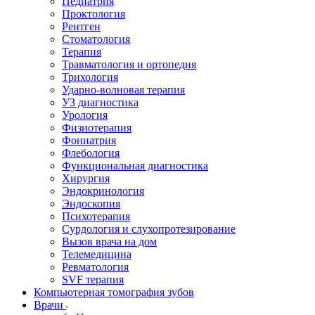
Педиатрия
Проктология
Рентген
Стоматология
Терапия
Травматология и ортопедия
Трихология
Ударно-волновая терапия
УЗ диагностика
Урология
Физиотерапия
Фониатрия
Флебология
Функциональная диагностика
Хирургия
Эндокринология
Эндоскопия
Психотерапия
Сурдология и слухопротезирование
Вызов врача на дом
Телемедицина
Ревматология
SVF терапия
Компьютерная томография зубов
Врачи