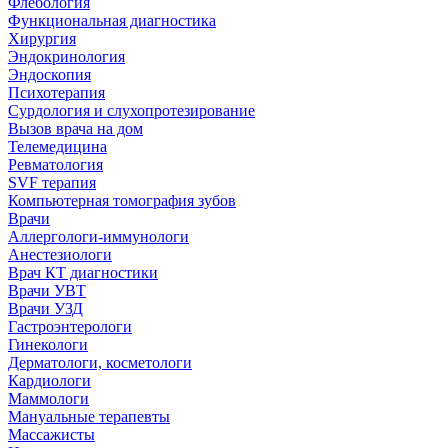
Флебология
Функциональная диагностика
Хирургия
Эндокринология
Эндоскопия
Психотерапия
Сурдология и слухопротезирование
Вызов врача на дом
Телемедицина
Ревматология
SVF терапия
Компьютерная томография зубов
Врачи
Аллергологи-иммунологи
Анестезиологи
Врач КТ диагностики
Врачи УВТ
Врачи УЗД
Гастроэнтерологи
Гинекологи
Дерматологи, косметологи
Кардиологи
Маммологи
Мануальные терапевты
Массажисты