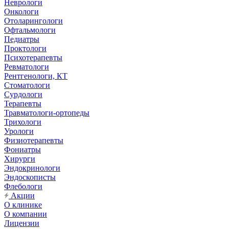
Неврологи
Онкологи
Отоларингологи
Офтальмологи
Педиатры
Проктологи
Психотерапевты
Ревматологи
Рентгенологи, КТ
Стоматологи
Сурдологи
Терапевты
Травматологи-ортопеды
Трихологи
Урологи
Физиотерапевты
Фониатры
Хирурги
Эндокринологи
Эндоскописты
Флебологи
Акции
О клинике
О компании
Лицензии