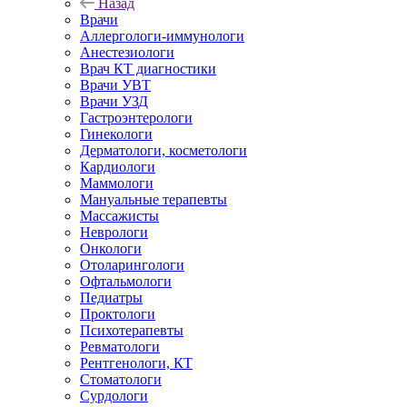
Назад
Врачи
Аллергологи-иммунологи
Анестезиологи
Врач КТ диагностики
Врачи УВТ
Врачи УЗД
Гастроэнтерологи
Гинекологи
Дерматологи, косметологи
Кардиологи
Маммологи
Мануальные терапевты
Массажисты
Неврологи
Онкологи
Отоларингологи
Офтальмологи
Педиатры
Проктологи
Психотерапевты
Ревматологи
Рентгенологи, КТ
Стоматологи
Сурдологи