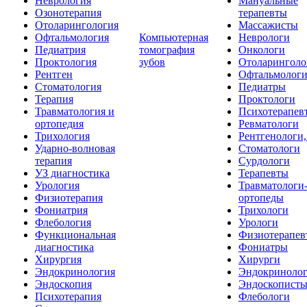
Неврология
Мануальные
Озонотерапия
терапевты
Отоларингология
Массажисты
Офтальмология
Компьютерная
Неврологи
Педиатрия
томография
Онкологи
Проктология
зубов
Отоларинголо
Рентген
Офтальмолог
Стоматология
Педиатры
Терапия
Проктологи
Травматология и
Психотерапев
ортопедия
Ревматологи
Трихология
Рентгенологи
Ударно-волновая
Стоматологи
терапия
Сурдологи
УЗ диагностика
Терапевты
Урология
Травматологи
Физиотерапия
ортопеды
Фониатрия
Трихологи
Флебология
Урологи
Функциональная
Физиотерапев
диагностика
Фониатры
Хирургия
Хирурги
Эндокринология
Эндокриноло
Эндоскопия
Эндоскопист
Психотерапия
Флебологи