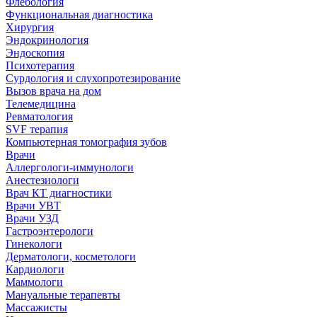
Флебология
Функциональная диагностика
Хирургия
Эндокринология
Эндоскопия
Психотерапия
Сурдология и слухопротезирование
Вызов врача на дом
Телемедицина
Ревматология
SVF терапия
Компьютерная томография зубов
Врачи
Аллергологи-иммунологи
Анестезиологи
Врач КТ диагностики
Врачи УВТ
Врачи УЗД
Гастроэнтерологи
Гинекологи
Дерматологи, косметологи
Кардиологи
Маммологи
Мануальные терапевты
Массажисты