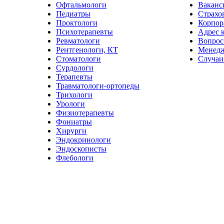
Офтальмологи
Ваканс
Педиатры
Страхо
Проктологи
Корпор
Психотерапевты
Адрес 
Ревматологи
Вопрос
Рентгенологи, КТ
Менед
Стоматологи
Случаи
Сурдологи
Терапевты
Травматологи-ортопеды
Трихологи
Урологи
Физиотерапевты
Фониатры
Хирурги
Эндокринологи
Эндоскописты
Флебологи