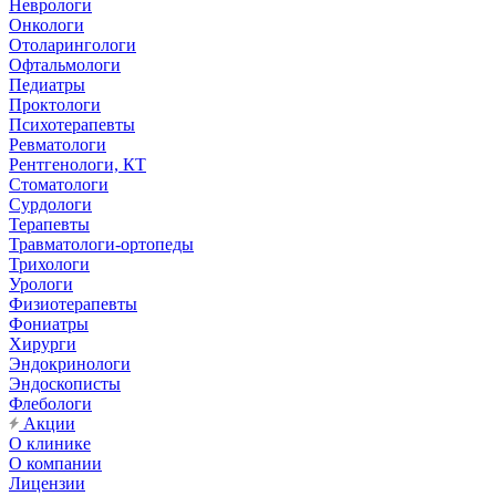
Неврологи
Онкологи
Отоларингологи
Офтальмологи
Педиатры
Проктологи
Психотерапевты
Ревматологи
Рентгенологи, КТ
Стоматологи
Сурдологи
Терапевты
Травматологи-ортопеды
Трихологи
Урологи
Физиотерапевты
Фониатры
Хирурги
Эндокринологи
Эндоскописты
Флебологи
Акции
О клинике
О компании
Лицензии