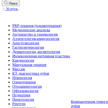
Поиск
Услуги
PRP-терапия (плазмотерапия)
Медицинские анализы
Акушерство и гинекология
Аллергология-иммунология
Анестезиология
Гастроэнтерология
Дерматология, косметология
Инъекционная интимная пластика
Кардиология
Мануальная терапия
Массаж
КТ диагностика зубов
Неврология
Озонотерапия
Отоларингология
Офтальмология
Педиатрия
Проктология
Компьютерная томогр
Рентген
зубов