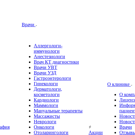
Врачи
Аллергологи-
иммунологи
Анестезиологи
Врач КТ диагностики
Врачи УВТ
Врачи УЗД
Гастроэнтерологи
Гинекологи
О клинике
Дерматологи,
косметологи
О комп
Кардиологи
Лиценз
Маммологи
Информ
Мануальные терапевты
пациен
Массажисты
Новост
Неврологи
Новост
афия
Онкологи
Врачи
Отоларингологи
Акции
Отзыв