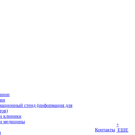
ании
ии
ационный стенд (информация для
тов)
и клиники
и медицины
+
Контакты
ЕЩЕ
ы