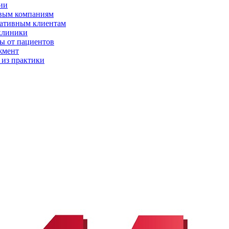
ии
вым компаниям
ативным клиентам
клиники
ы от пациентов
жмент
 из практики