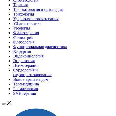
Стоматология
Терапия
Травматология и ортопедия
Трихология
Ударно-волновая терапия
УЗ диагностика
Урология
Физиотерапия
Фониатрия
Флебология
Функциональная диагностика
Хирургия
Эндокринология
Эндоскопия
Психотерапия
Сурдология и
слухопротезирование
Вызов врача на дом
Телемедицина
Ревматология
SVF терапия