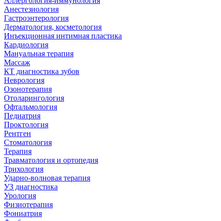
Аллергология-иммунология
Анестезиология
Гастроэнтерология
Дерматология, косметология
Инъекционная интимная пластика
Кардиология
Мануальная терапия
Массаж
КТ диагностика зубов
Неврология
Озонотерапия
Отоларингология
Офтальмология
Педиатрия
Проктология
Рентген
Стоматология
Терапия
Травматология и ортопедия
Трихология
Ударно-волновая терапия
УЗ диагностика
Урология
Физиотерапия
Фониатрия