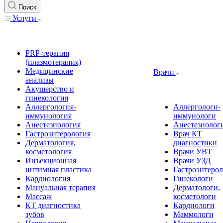
Поиск
Услуги
PRP-терапия
(плазмотерапия)
Медицинские
Врачи
анализы
Акушерство и
гинекология
Аллергология-
Аллергологи-
иммунология
иммунологи
Анестезиология
Анестезиолог
Гастроэнтерология
Врач КТ
Дерматология,
диагностики
косметология
Врачи УВТ
Инъекционная
Врачи УЗД
интимная пластика
Гастроэнтеро
Кардиология
Гинекологи
Мануальная терапия
Дерматологи,
Массаж
косметологи
КТ диагностика
Кардиологи
зубов
Маммологи