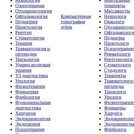
Неврология
Мануальные
Озонотерапия
терапевты
Отоларингология
Массажисты
Офтальмология
Компьютерная
Неврологи
Педиатрия
томография
Онкологи
Проктология
зубов
Отоларинголо
Рентген
Офтальмолог
Стоматология
Педиатры
Терапия
Проктологи
Травматология и
Психотерапев
ортопедия
Ревматологи
Трихология
Рентгенологи
Ударно-волновая
Стоматологи
терапия
Сурдологи
УЗ диагностика
Терапевты
Урология
Травматологи
Физиотерапия
ортопеды
Фониатрия
Трихологи
Флебология
Урологи
Функциональная
Физиотерапев
диагностика
Фониатры
Хирургия
Хирурги
Эндокринология
Эндокриноло
Эндоскопия
Эндоскопист
Психотерапия
Флебологи