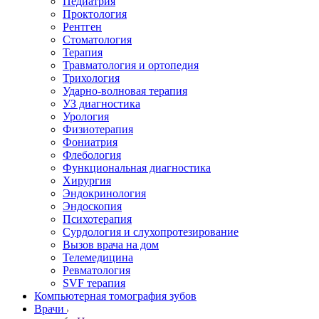
Педиатрия
Проктология
Рентген
Стоматология
Терапия
Травматология и ортопедия
Трихология
Ударно-волновая терапия
УЗ диагностика
Урология
Физиотерапия
Фониатрия
Флебология
Функциональная диагностика
Хирургия
Эндокринология
Эндоскопия
Психотерапия
Сурдология и слухопротезирование
Вызов врача на дом
Телемедицина
Ревматология
SVF терапия
Компьютерная томография зубов
Врачи