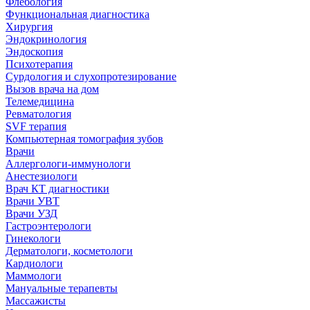
Флебология
Функциональная диагностика
Хирургия
Эндокринология
Эндоскопия
Психотерапия
Сурдология и слухопротезирование
Вызов врача на дом
Телемедицина
Ревматология
SVF терапия
Компьютерная томография зубов
Врачи
Аллергологи-иммунологи
Анестезиологи
Врач КТ диагностики
Врачи УВТ
Врачи УЗД
Гастроэнтерологи
Гинекологи
Дерматологи, косметологи
Кардиологи
Маммологи
Мануальные терапевты
Массажисты