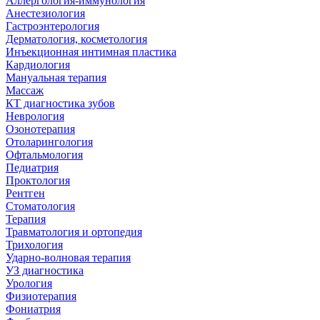
Аллергология-иммунология
Анестезиология
Гастроэнтерология
Дерматология, косметология
Инъекционная интимная пластика
Кардиология
Мануальная терапия
Массаж
КТ диагностика зубов
Неврология
Озонотерапия
Отоларингология
Офтальмология
Педиатрия
Проктология
Рентген
Стоматология
Терапия
Травматология и ортопедия
Трихология
Ударно-волновая терапия
УЗ диагностика
Урология
Физиотерапия
Фониатрия