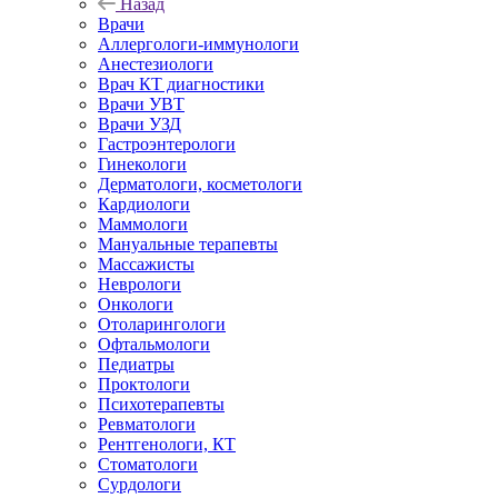
Назад
Врачи
Аллергологи-иммунологи
Анестезиологи
Врач КТ диагностики
Врачи УВТ
Врачи УЗД
Гастроэнтерологи
Гинекологи
Дерматологи, косметологи
Кардиологи
Маммологи
Мануальные терапевты
Массажисты
Неврологи
Онкологи
Отоларингологи
Офтальмологи
Педиатры
Проктологи
Психотерапевты
Ревматологи
Рентгенологи, КТ
Стоматологи
Сурдологи