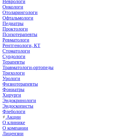
Неврологи
Онкологи
Отоларингологи
Офтальмологи
Педиатры
Проктологи
Психотерапевты
Ревматологи
Рентгенологи, КТ
Стоматологи
Сурдологи
Терапевты
Травматологи-ортопеды
Трихологи
Урологи
Физиотерапевты
Фониатры
Хирурги
Эндокринологи
Эндоскописты
Флебологи
Акции
О клинике
О компании
Лицензии