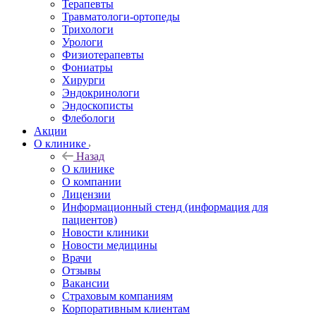
Терапевты
Травматологи-ортопеды
Трихологи
Урологи
Физиотерапевты
Фониатры
Хирурги
Эндокринологи
Эндоскописты
Флебологи
Акции
О клинике
Назад
О клинике
О компании
Лицензии
Информационный стенд (информация для
пациентов)
Новости клиники
Новости медицины
Врачи
Отзывы
Вакансии
Страховым компаниям
Корпоративным клиентам