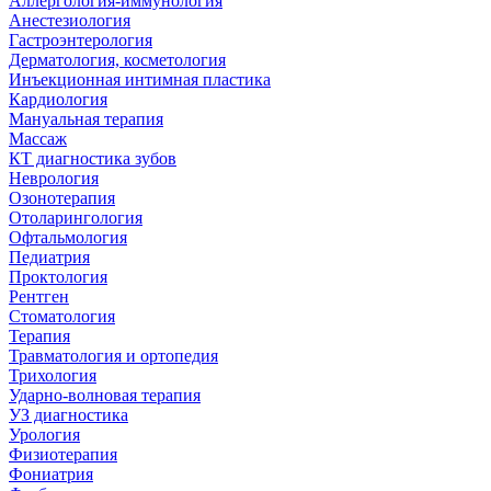
Аллергология-иммунология
Анестезиология
Гастроэнтерология
Дерматология, косметология
Инъекционная интимная пластика
Кардиология
Мануальная терапия
Массаж
КТ диагностика зубов
Неврология
Озонотерапия
Отоларингология
Офтальмология
Педиатрия
Проктология
Рентген
Стоматология
Терапия
Травматология и ортопедия
Трихология
Ударно-волновая терапия
УЗ диагностика
Урология
Физиотерапия
Фониатрия