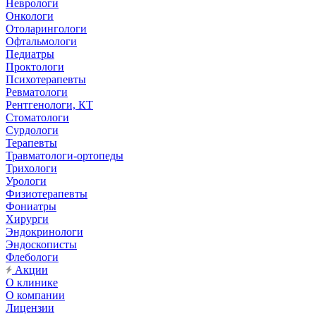
Неврологи
Онкологи
Отоларингологи
Офтальмологи
Педиатры
Проктологи
Психотерапевты
Ревматологи
Рентгенологи, КТ
Стоматологи
Сурдологи
Терапевты
Травматологи-ортопеды
Трихологи
Урологи
Физиотерапевты
Фониатры
Хирурги
Эндокринологи
Эндоскописты
Флебологи
Акции
О клинике
О компании
Лицензии