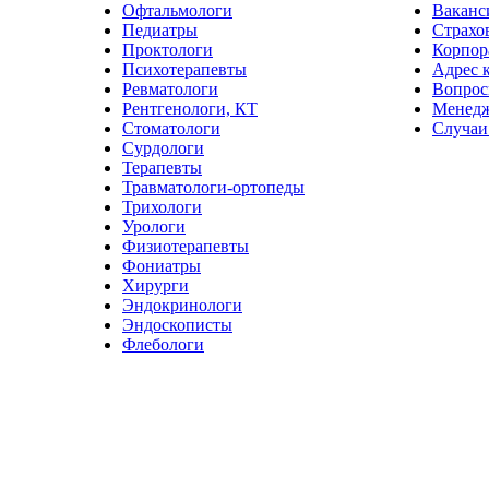
Офтальмологи
Ваканс
Педиатры
Страхо
Проктологи
Корпор
Психотерапевты
Адрес 
Ревматологи
Вопрос
Рентгенологи, КТ
Менед
Стоматологи
Случаи
Сурдологи
Терапевты
Травматологи-ортопеды
Трихологи
Урологи
Физиотерапевты
Фониатры
Хирурги
Эндокринологи
Эндоскописты
Флебологи