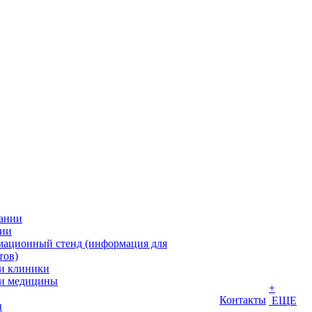
ании
ии
ационный стенд (информация для
тов)
и клиники
и медицины
+
Контакты
ЕЩЕ
ы