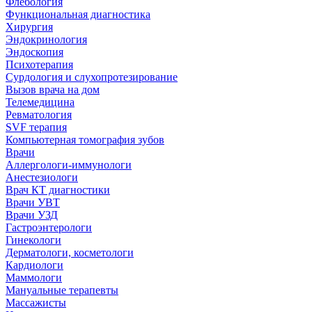
Флебология
Функциональная диагностика
Хирургия
Эндокринология
Эндоскопия
Психотерапия
Сурдология и слухопротезирование
Вызов врача на дом
Телемедицина
Ревматология
SVF терапия
Компьютерная томография зубов
Врачи
Аллергологи-иммунологи
Анестезиологи
Врач КТ диагностики
Врачи УВТ
Врачи УЗД
Гастроэнтерологи
Гинекологи
Дерматологи, косметологи
Кардиологи
Маммологи
Мануальные терапевты
Массажисты