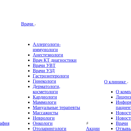
Врачи
Аллергологи-
иммунологи
Анестезиологи
Врач КТ диагностики
Врачи УВТ
Врачи УЗД
Гастроэнтерологи
Гинекологи
О клинике
Дерматологи,
косметологи
О комп
Кардиологи
Лиценз
Маммологи
Информ
Мануальные терапевты
пациен
Массажисты
Новост
Неврологи
Новост
афия
Онкологи
Врачи
Отоларингологи
Акции
Отзыв