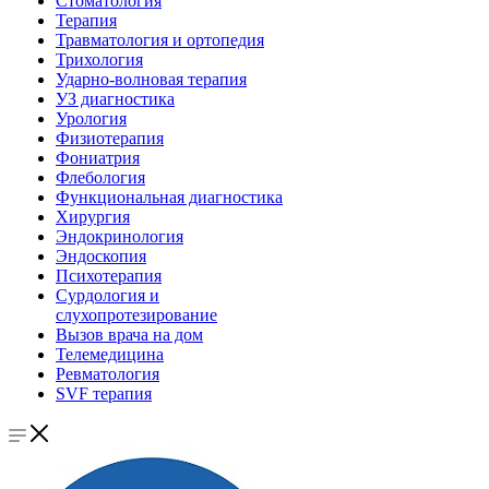
Стоматология
Терапия
Травматология и ортопедия
Трихология
Ударно-волновая терапия
УЗ диагностика
Урология
Физиотерапия
Фониатрия
Флебология
Функциональная диагностика
Хирургия
Эндокринология
Эндоскопия
Психотерапия
Сурдология и
слухопротезирование
Вызов врача на дом
Телемедицина
Ревматология
SVF терапия