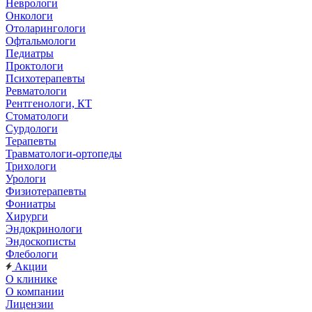
Неврологи
Онкологи
Отоларингологи
Офтальмологи
Педиатры
Проктологи
Психотерапевты
Ревматологи
Рентгенологи, КТ
Стоматологи
Сурдологи
Терапевты
Травматологи-ортопеды
Трихологи
Урологи
Физиотерапевты
Фониатры
Хирурги
Эндокринологи
Эндоскописты
Флебологи
Акции
О клинике
О компании
Лицензии