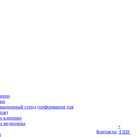
ании
ии
ационный стенд (информация для
тов)
и клиники
и медицины
+
Контакты
ЕЩЕ
ы