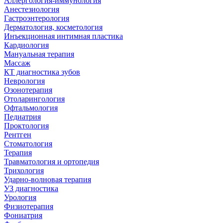
Аллергология-иммунология
Анестезиология
Гастроэнтерология
Дерматология, косметология
Инъекционная интимная пластика
Кардиология
Мануальная терапия
Массаж
КТ диагностика зубов
Неврология
Озонотерапия
Отоларингология
Офтальмология
Педиатрия
Проктология
Рентген
Стоматология
Терапия
Травматология и ортопедия
Трихология
Ударно-волновая терапия
УЗ диагностика
Урология
Физиотерапия
Фониатрия