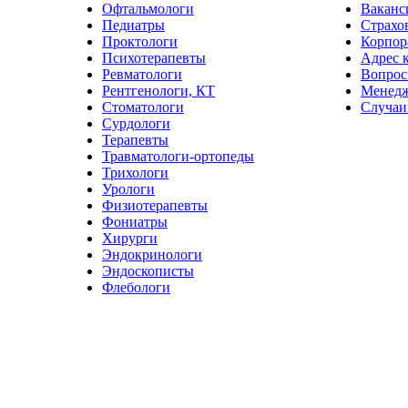
Офтальмологи
Ваканс
Педиатры
Страхо
Проктологи
Корпор
Психотерапевты
Адрес 
Ревматологи
Вопрос
Рентгенологи, КТ
Менед
Стоматологи
Случаи
Сурдологи
Терапевты
Травматологи-ортопеды
Трихологи
Урологи
Физиотерапевты
Фониатры
Хирурги
Эндокринологи
Эндоскописты
Флебологи