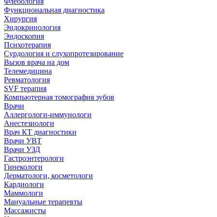
Флебология
Функциональная диагностика
Хирургия
Эндокринология
Эндоскопия
Психотерапия
Сурдология и слухопротезирование
Вызов врача на дом
Телемедицина
Ревматология
SVF терапия
Компьютерная томография зубов
Врачи
Аллергологи-иммунологи
Анестезиологи
Врач КТ диагностики
Врачи УВТ
Врачи УЗД
Гастроэнтерологи
Гинекологи
Дерматологи, косметологи
Кардиологи
Маммологи
Мануальные терапевты
Массажисты