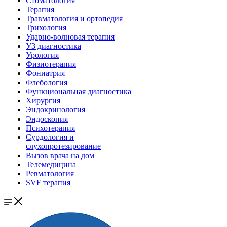
Стоматология
Терапия
Травматология и ортопедия
Трихология
Ударно-волновая терапия
УЗ диагностика
Урология
Физиотерапия
Фониатрия
Флебология
Функциональная диагностика
Хирургия
Эндокринология
Эндоскопия
Психотерапия
Сурдология и
слухопротезирование
Вызов врача на дом
Телемедицина
Ревматология
SVF терапия