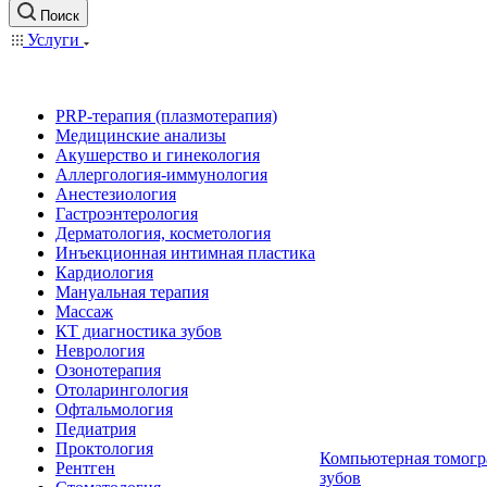
Поиск
Услуги
PRP-терапия (плазмотерапия)
Медицинские анализы
Акушерство и гинекология
Аллергология-иммунология
Анестезиология
Гастроэнтерология
Дерматология, косметология
Инъекционная интимная пластика
Кардиология
Мануальная терапия
Массаж
КТ диагностика зубов
Неврология
Озонотерапия
Отоларингология
Офтальмология
Педиатрия
Проктология
Компьютерная томогр
Рентген
зубов