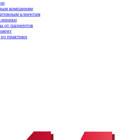
ии
вым компаниям
ативным клиентам
клиники
ы от пациентов
жмент
 из практики