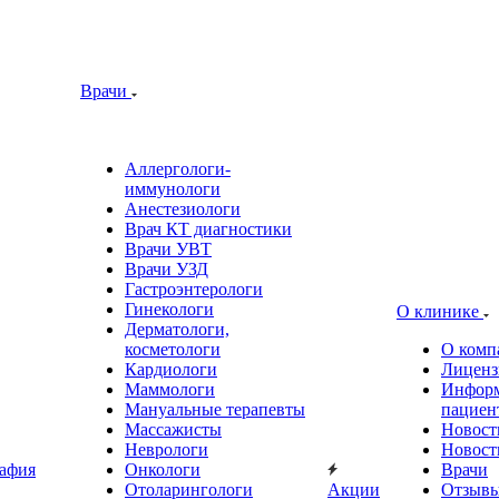
Врачи
Аллергологи-
иммунологи
Анестезиологи
Врач КТ диагностики
Врачи УВТ
Врачи УЗД
Гастроэнтерологи
Гинекологи
О клинике
Дерматологи,
косметологи
О комп
Кардиологи
Лиценз
Маммологи
Информ
Мануальные терапевты
пациен
Массажисты
Новост
Неврологи
Новост
афия
Онкологи
Врачи
Отоларингологи
Акции
Отзыв