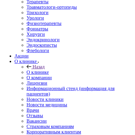
Терапевты
Травматологи-ортопеды
Трихологи
Урологи
Физиотерапевты
Фониатры
Хирурги
Эндокринологи
Эндоскописты
Флебологи
Акции
О клинике
Назад
О клинике
О компании
Лицензии
Информационный стенд (информация для
пациентов)
Новости клиники
Новости медицины
Врачи
Отзывы
Вакансии
Страховым компаниям
Корпоративным клиентам