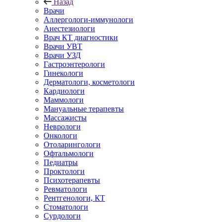
Назад
Врачи
Аллергологи-иммунологи
Анестезиологи
Врач КТ диагностики
Врачи УВТ
Врачи УЗД
Гастроэнтерологи
Гинекологи
Дерматологи, косметологи
Кардиологи
Маммологи
Мануальные терапевты
Массажисты
Неврологи
Онкологи
Отоларингологи
Офтальмологи
Педиатры
Проктологи
Психотерапевты
Ревматологи
Рентгенологи, КТ
Стоматологи
Сурдологи