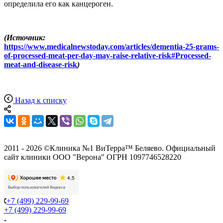
определила его как канцероген.
(Источник:
https://www.medicalnewstoday.com/articles/dementia-25-grams-
of-processed-meat-per-day-may-raise-relative-risk#Processed-
meat-and-disease-risk
)
Назад к списку
2011 - 2026 ©Клиника №1 ВиТерра™ Беляево. Официальный
сайт клиники ООО "Верона" ОГРН 1097746528220
+7 (499) 229-99-69
+7 (499) 229-99-69