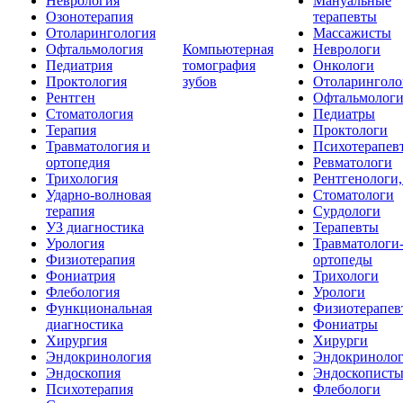
Неврология
Мануальные
Озонотерапия
терапевты
Отоларингология
Массажисты
Офтальмология
Компьютерная
Неврологи
Педиатрия
томография
Онкологи
Проктология
зубов
Отоларинголо
Рентген
Офтальмолог
Стоматология
Педиатры
Терапия
Проктологи
Травматология и
Психотерапев
ортопедия
Ревматологи
Трихология
Рентгенологи
Ударно-волновая
Стоматологи
терапия
Сурдологи
УЗ диагностика
Терапевты
Урология
Травматологи
Физиотерапия
ортопеды
Фониатрия
Трихологи
Флебология
Урологи
Функциональная
Физиотерапев
диагностика
Фониатры
Хирургия
Хирурги
Эндокринология
Эндокриноло
Эндоскопия
Эндоскопист
Психотерапия
Флебологи