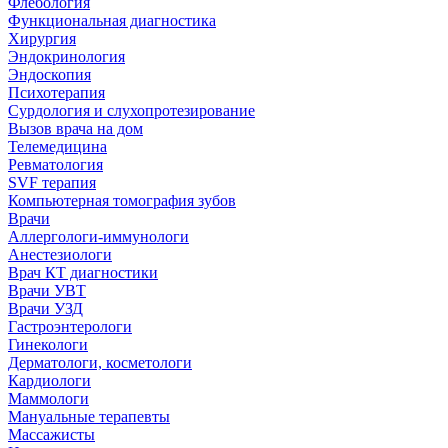
Флебология
Функциональная диагностика
Хирургия
Эндокринология
Эндоскопия
Психотерапия
Сурдология и слухопротезирование
Вызов врача на дом
Телемедицина
Ревматология
SVF терапия
Компьютерная томография зубов
Врачи
Аллергологи-иммунологи
Анестезиологи
Врач КТ диагностики
Врачи УВТ
Врачи УЗД
Гастроэнтерологи
Гинекологи
Дерматологи, косметологи
Кардиологи
Маммологи
Мануальные терапевты
Массажисты