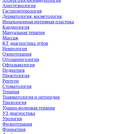
Аллергология-иммунология
Анестезиология
Гастроэнтерология
Дерматология, косметология
Инъекционная интимная пластика
Кардиология
Мануальная терапия
Массаж
КТ диагностика зубов
Неврология
Озонотерапия
Отоларингология
Офтальмология
Педиатрия
Проктология
Рентген
Стоматология
Терапия
Травматология и ортопедия
Трихология
Ударно-волновая терапия
УЗ диагностика
Урология
Физиотерапия
Фониатрия