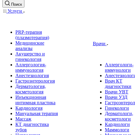
Поиск
Услуги
PRP-терапия
(плазмотерапия)
Медицинские
Врачи
анализы
Акушерство и
гинекология
Аллергология-
Аллергологи-
иммунология
иммунологи
Анестезиология
Анестезиолог
Гастроэнтерология
Врач КТ
Дерматология,
диагностики
косметология
Врачи УВТ
Инъекционная
Врачи УЗД
интимная пластика
Гастроэнтеро
Кардиология
Гинекологи
Мануальная терапия
Дерматологи,
Массаж
косметологи
КТ диагностика
Кардиологи
зубов
Маммологи