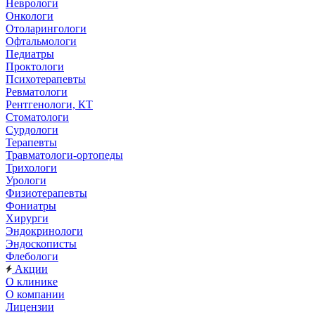
Неврологи
Онкологи
Отоларингологи
Офтальмологи
Педиатры
Проктологи
Психотерапевты
Ревматологи
Рентгенологи, КТ
Стоматологи
Сурдологи
Терапевты
Травматологи-ортопеды
Трихологи
Урологи
Физиотерапевты
Фониатры
Хирурги
Эндокринологи
Эндоскописты
Флебологи
Акции
О клинике
О компании
Лицензии