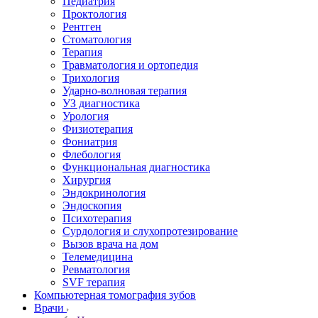
Педиатрия
Проктология
Рентген
Стоматология
Терапия
Травматология и ортопедия
Трихология
Ударно-волновая терапия
УЗ диагностика
Урология
Физиотерапия
Фониатрия
Флебология
Функциональная диагностика
Хирургия
Эндокринология
Эндоскопия
Психотерапия
Сурдология и слухопротезирование
Вызов врача на дом
Телемедицина
Ревматология
SVF терапия
Компьютерная томография зубов
Врачи