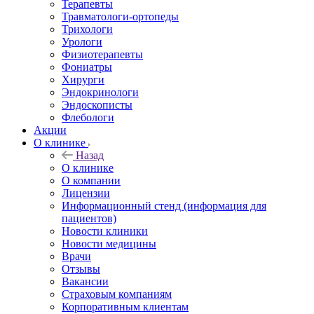
Терапевты
Травматологи-ортопеды
Трихологи
Урологи
Физиотерапевты
Фониатры
Хирурги
Эндокринологи
Эндоскописты
Флебологи
Акции
О клинике
Назад
О клинике
О компании
Лицензии
Информационный стенд (информация для
пациентов)
Новости клиники
Новости медицины
Врачи
Отзывы
Вакансии
Страховым компаниям
Корпоративным клиентам