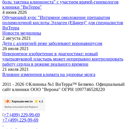
боль: тактика клинициста" с участием врачей-гинекологов
клиники "ВиТерра"
4 июня 2026
Обучающий курс "Интимное омоложение препаратом
полимолочной кислоты Эллаген (Ellagen)" для специалистов
ВиТерра
Новости медицины
2 августа 2021
Дети с аллергией реже заболевают коронавирусом
26 июля 2021
Невероятное изобретение в диагностике: новый
ультразвуковой пластырь может непрерывно контролировать
работу сердца в режиме реального времени
21 июля 2021
Влияние изменения климата на здоровье мозга
2011 - 2026 ©Клиника №1 ВиТерра™ Беляево. Официальный
сайт клиники ООО "Верона" ОГРН 1097746528220
+7 (499) 229-99-69
+7 (499) 229-99-69