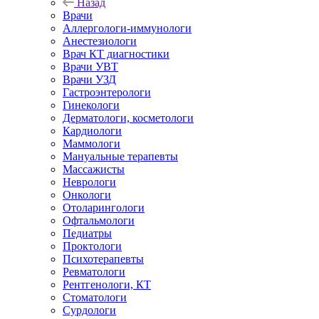
Назад
Врачи
Аллергологи-иммунологи
Анестезиологи
Врач КТ диагностики
Врачи УВТ
Врачи УЗД
Гастроэнтерологи
Гинекологи
Дерматологи, косметологи
Кардиологи
Маммологи
Мануальные терапевты
Массажисты
Неврологи
Онкологи
Отоларингологи
Офтальмологи
Педиатры
Проктологи
Психотерапевты
Ревматологи
Рентгенологи, КТ
Стоматологи
Сурдологи