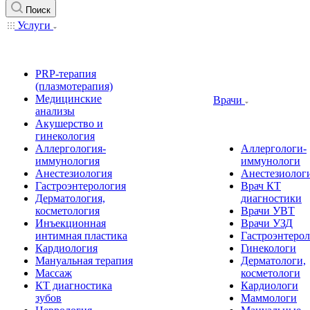
Поиск
Услуги
PRP-терапия
(плазмотерапия)
Медицинские
Врачи
анализы
Акушерство и
гинекология
Аллергология-
Аллергологи-
иммунология
иммунологи
Анестезиология
Анестезиолог
Гастроэнтерология
Врач КТ
Дерматология,
диагностики
косметология
Врачи УВТ
Инъекционная
Врачи УЗД
интимная пластика
Гастроэнтеро
Кардиология
Гинекологи
Мануальная терапия
Дерматологи,
Массаж
косметологи
КТ диагностика
Кардиологи
зубов
Маммологи