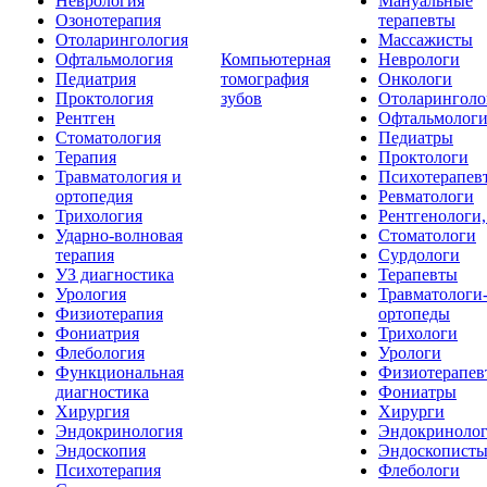
Неврология
Мануальные
Озонотерапия
терапевты
Отоларингология
Массажисты
Офтальмология
Компьютерная
Неврологи
Педиатрия
томография
Онкологи
Проктология
зубов
Отоларинголо
Рентген
Офтальмолог
Стоматология
Педиатры
Терапия
Проктологи
Травматология и
Психотерапев
ортопедия
Ревматологи
Трихология
Рентгенологи
Ударно-волновая
Стоматологи
терапия
Сурдологи
УЗ диагностика
Терапевты
Урология
Травматологи
Физиотерапия
ортопеды
Фониатрия
Трихологи
Флебология
Урологи
Функциональная
Физиотерапев
диагностика
Фониатры
Хирургия
Хирурги
Эндокринология
Эндокриноло
Эндоскопия
Эндоскопист
Психотерапия
Флебологи