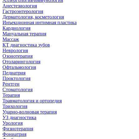
Аллергология-иммунология
Анестезиология
Гастроэнтерология
Дерматология, косметология
Инъекционная интимная пластика
Кардиология
Мануальная терапия
Массаж
КТ диагностика зубов
Неврология
Озонотерапия
Отоларингология
Офтальмология
Педиатрия
Проктология
Рентген
Стоматология
Терапия
Травматология и ортопедия
Трихология
Ударно-волновая терапия
УЗ диагностика
Урология
Физиотерапия
Фониатрия