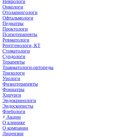
Неврологи
Онкологи
Отоларингологи
Офтальмологи
Педиатры
Проктологи
Психотерапевты
Ревматологи
Рентгенологи, КТ
Стоматологи
Сурдологи
Терапевты
Травматологи-ортопеды
Трихологи
Урологи
Физиотерапевты
Фониатры
Хирурги
Эндокринологи
Эндоскописты
Флебологи
Акции
О клинике
О компании
Лицензии