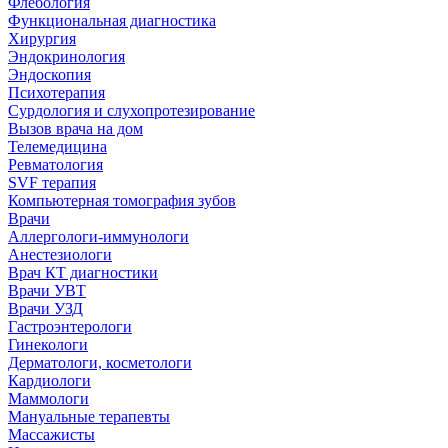
Флебология
Функциональная диагностика
Хирургия
Эндокринология
Эндоскопия
Психотерапия
Сурдология и слухопротезирование
Вызов врача на дом
Телемедицина
Ревматология
SVF терапия
Компьютерная томография зубов
Врачи
Аллергологи-иммунологи
Анестезиологи
Врач КТ диагностики
Врачи УВТ
Врачи УЗД
Гастроэнтерологи
Гинекологи
Дерматологи, косметологи
Кардиологи
Маммологи
Мануальные терапевты
Массажисты