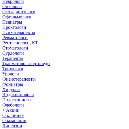
Неврологи
Онкологи
Отоларингологи
Офтальмологи
Педиатры
Проктологи
Психотерапевты
Ревматологи
Рентгенологи, КТ
Стоматологи
Сурдологи
Терапевты
Травматологи-ортопеды
Трихологи
Урологи
Физиотерапевты
Фониатры
Хирурги
Эндокринологи
Эндоскописты
Флебологи
Акции
О клинике
О компании
Лицензии