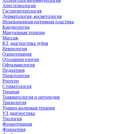
Аллергология-иммунология
Анестезиология
Гастроэнтерология
Дерматология, косметология
Инъекционная интимная пластика
Кардиология
Мануальная терапия
Массаж
КТ диагностика зубов
Неврология
Озонотерапия
Отоларингология
Офтальмология
Педиатрия
Проктология
Рентген
Стоматология
Терапия
Травматология и ортопедия
Трихология
Ударно-волновая терапия
УЗ диагностика
Урология
Физиотерапия
Фониатрия