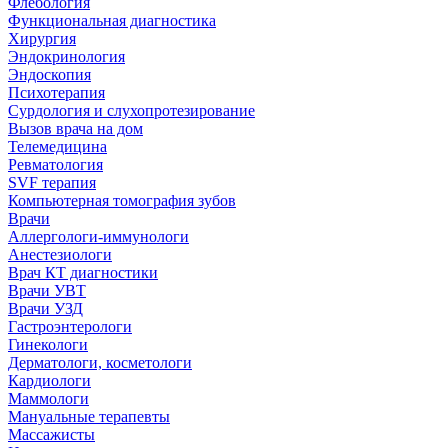
Флебология
Функциональная диагностика
Хирургия
Эндокринология
Эндоскопия
Психотерапия
Сурдология и слухопротезирование
Вызов врача на дом
Телемедицина
Ревматология
SVF терапия
Компьютерная томография зубов
Врачи
Аллергологи-иммунологи
Анестезиологи
Врач КТ диагностики
Врачи УВТ
Врачи УЗД
Гастроэнтерологи
Гинекологи
Дерматологи, косметологи
Кардиологи
Маммологи
Мануальные терапевты
Массажисты