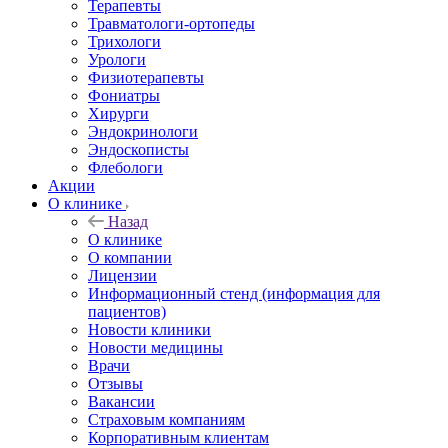
Терапевты
Травматологи-ортопеды
Трихологи
Урологи
Физиотерапевты
Фониатры
Хирурги
Эндокринологи
Эндоскописты
Флебологи
Акции
О клинике
Назад
О клинике
О компании
Лицензии
Информационный стенд (информация для
пациентов)
Новости клиники
Новости медицины
Врачи
Отзывы
Вакансии
Страховым компаниям
Корпоративным клиентам