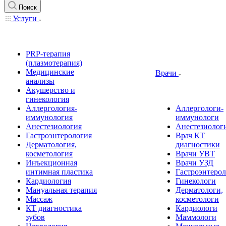
Поиск
Услуги
PRP-терапия
(плазмотерапия)
Медицинские
Врачи
анализы
Акушерство и
гинекология
Аллергология-
Аллергологи-
иммунология
иммунологи
Анестезиология
Анестезиолог
Гастроэнтерология
Врач КТ
Дерматология,
диагностики
косметология
Врачи УВТ
Инъекционная
Врачи УЗД
интимная пластика
Гастроэнтеро
Кардиология
Гинекологи
Мануальная терапия
Дерматологи,
Массаж
косметологи
КТ диагностика
Кардиологи
зубов
Маммологи