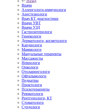
Назад
Врачи
Аллергологи-иммунологи
Анестезиологи
Врач КТ диагностики
Врачи УВТ
Врачи УЗД
Гастроэнтерологи
Гинекологи
Дерматологи, косметологи
Кардиологи
Маммологи
Мануальные терапевты
Массажисты
Неврологи
Онкологи
Отоларингологи
Офтальмологи
Педиатры
Проктологи
Психотерапевты
Ревматологи
Рентгенологи, КТ
Стоматологи
Сурдологи