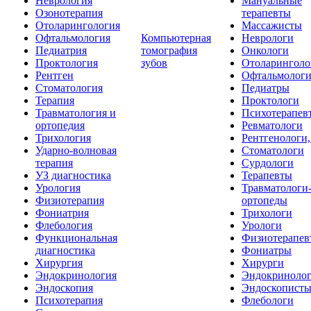
Неврология
Мануальные
Озонотерапия
терапевты
Отоларингология
Массажисты
Офтальмология
Компьютерная
Неврологи
Педиатрия
томография
Онкологи
Проктология
зубов
Отоларинголо
Рентген
Офтальмолог
Стоматология
Педиатры
Терапия
Проктологи
Травматология и
Психотерапев
ортопедия
Ревматологи
Трихология
Рентгенологи
Ударно-волновая
Стоматологи
терапия
Сурдологи
УЗ диагностика
Терапевты
Урология
Травматологи
Физиотерапия
ортопеды
Фониатрия
Трихологи
Флебология
Урологи
Функциональная
Физиотерапев
диагностика
Фониатры
Хирургия
Хирурги
Эндокринология
Эндокриноло
Эндоскопия
Эндоскопист
Психотерапия
Флебологи