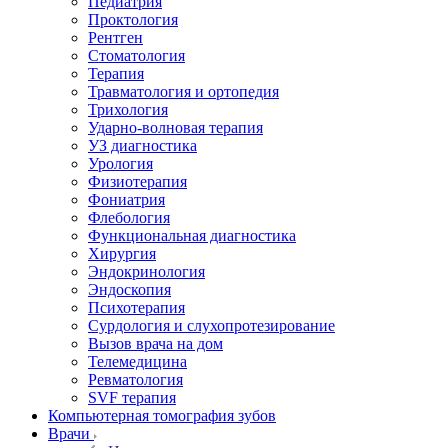
Педиатрия
Проктология
Рентген
Стоматология
Терапия
Травматология и ортопедия
Трихология
Ударно-волновая терапия
УЗ диагностика
Урология
Физиотерапия
Фониатрия
Флебология
Функциональная диагностика
Хирургия
Эндокринология
Эндоскопия
Психотерапия
Сурдология и слухопротезирование
Вызов врача на дом
Телемедицина
Ревматология
SVF терапия
Компьютерная томография зубов
Врачи