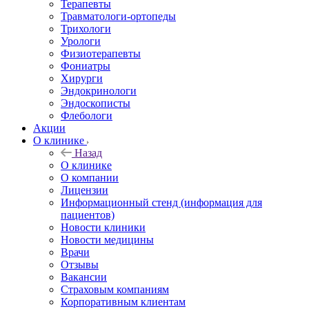
Терапевты
Травматологи-ортопеды
Трихологи
Урологи
Физиотерапевты
Фониатры
Хирурги
Эндокринологи
Эндоскописты
Флебологи
Акции
О клинике
Назад
О клинике
О компании
Лицензии
Информационный стенд (информация для
пациентов)
Новости клиники
Новости медицины
Врачи
Отзывы
Вакансии
Страховым компаниям
Корпоративным клиентам