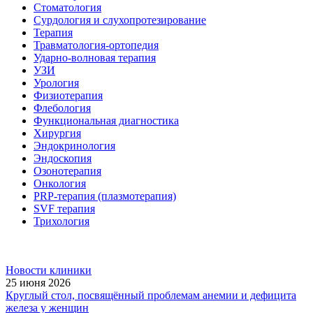
Стоматология
Сурдология и слухопротезирование
Терапия
Травматология-ортопедия
Ударно-волновая терапия
УЗИ
Урология
Физиотерапия
Флебология
Функциональная диагностика
Хирургия
Эндокринология
Эндоскопия
Озонотерапия
Онкология
PRP-терапия (плазмотерапия)
SVF терапия
Трихология
Новости клиники
25 июня 2026
Круглый стол, посвящённый проблемам анемии и дефицита
железа у женщин