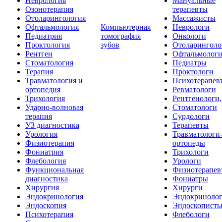
Неврология
Мануальные
Озонотерапия
терапевты
Отоларингология
Массажисты
Офтальмология
Компьютерная
Неврологи
Педиатрия
томография
Онкологи
Проктология
зубов
Отоларинголо
Рентген
Офтальмолог
Стоматология
Педиатры
Терапия
Проктологи
Травматология и
Психотерапев
ортопедия
Ревматологи
Трихология
Рентгенологи
Ударно-волновая
Стоматологи
терапия
Сурдологи
УЗ диагностика
Терапевты
Урология
Травматологи
Физиотерапия
ортопеды
Фониатрия
Трихологи
Флебология
Урологи
Функциональная
Физиотерапев
диагностика
Фониатры
Хирургия
Хирурги
Эндокринология
Эндокриноло
Эндоскопия
Эндоскопист
Психотерапия
Флебологи