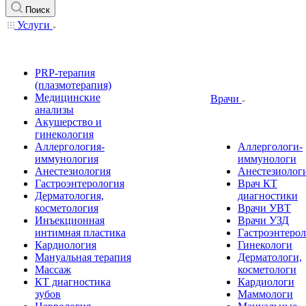
Поиск
Услуги
PRP-терапия
(плазмотерапия)
Медицинские
Врачи
анализы
Акушерство и
гинекология
Аллергология-
Аллергологи-
иммунология
иммунологи
Анестезиология
Анестезиолог
Гастроэнтерология
Врач КТ
Дерматология,
диагностики
косметология
Врачи УВТ
Инъекционная
Врачи УЗД
интимная пластика
Гастроэнтеро
Кардиология
Гинекологи
Мануальная терапия
Дерматологи,
Массаж
косметологи
КТ диагностика
Кардиологи
зубов
Маммологи