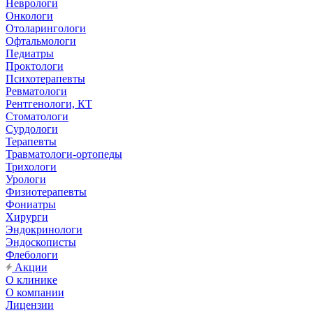
Неврологи
Онкологи
Отоларингологи
Офтальмологи
Педиатры
Проктологи
Психотерапевты
Ревматологи
Рентгенологи, КТ
Стоматологи
Сурдологи
Терапевты
Травматологи-ортопеды
Трихологи
Урологи
Физиотерапевты
Фониатры
Хирурги
Эндокринологи
Эндоскописты
Флебологи
Акции
О клинике
О компании
Лицензии