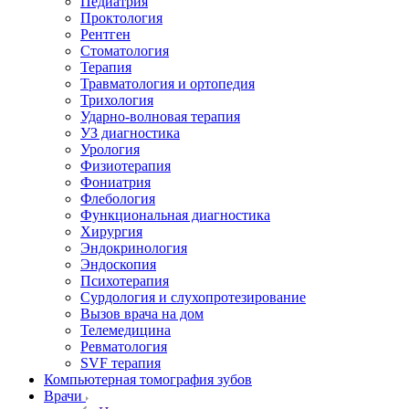
Педиатрия
Проктология
Рентген
Стоматология
Терапия
Травматология и ортопедия
Трихология
Ударно-волновая терапия
УЗ диагностика
Урология
Физиотерапия
Фониатрия
Флебология
Функциональная диагностика
Хирургия
Эндокринология
Эндоскопия
Психотерапия
Сурдология и слухопротезирование
Вызов врача на дом
Телемедицина
Ревматология
SVF терапия
Компьютерная томография зубов
Врачи