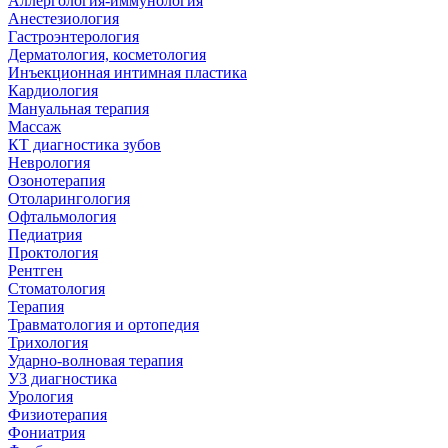
Аллергология-иммунология
Анестезиология
Гастроэнтерология
Дерматология, косметология
Инъекционная интимная пластика
Кардиология
Мануальная терапия
Массаж
КТ диагностика зубов
Неврология
Озонотерапия
Отоларингология
Офтальмология
Педиатрия
Проктология
Рентген
Стоматология
Терапия
Травматология и ортопедия
Трихология
Ударно-волновая терапия
УЗ диагностика
Урология
Физиотерапия
Фониатрия