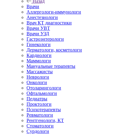
Назад
Врачи
Аллергологи-иммунологи
Анестезиологи
Врач КТ диагностики
Врачи УВТ
Врачи УЗД
Гастроэнтерологи
Гинекологи
Дерматологи, косметологи
Кардиологи
Маммологи
Мануальные терапевты
Массажисты
Неврологи
Онкологи
Отоларингологи
Офтальмологи
Педиатры
Проктологи
Психотерапевты
Ревматологи
Рентгенологи, КТ
Стоматологи
Сурдологи