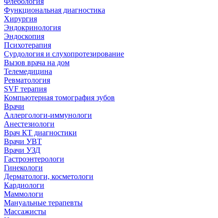
Флебология
Функциональная диагностика
Хирургия
Эндокринология
Эндоскопия
Психотерапия
Сурдология и слухопротезирование
Вызов врача на дом
Телемедицина
Ревматология
SVF терапия
Компьютерная томография зубов
Врачи
Аллергологи-иммунологи
Анестезиологи
Врач КТ диагностики
Врачи УВТ
Врачи УЗД
Гастроэнтерологи
Гинекологи
Дерматологи, косметологи
Кардиологи
Маммологи
Мануальные терапевты
Массажисты