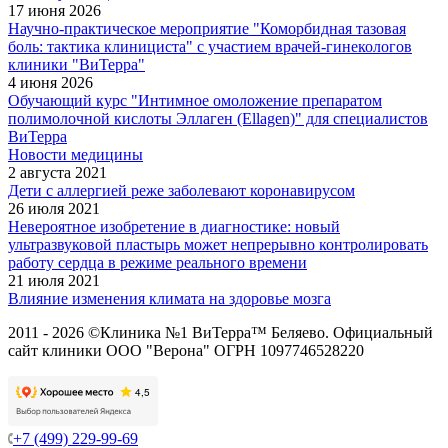
17 июня 2026
Научно-практическое мероприятие "Коморбидная тазовая
боль: тактика клинициста" с участием врачей-гинекологов
клиники "ВиТерра"
4 июня 2026
Обучающий курс "Интимное омоложение препаратом
полимолочной кислоты Эллаген (Ellagen)" для специалистов
ВиТерра
Новости медицины
2 августа 2021
Дети с аллергией реже заболевают коронавирусом
26 июля 2021
Невероятное изобретение в диагностике: новый
ультразвуковой пластырь может непрерывно контролировать
работу сердца в режиме реального времени
21 июля 2021
Влияние изменения климата на здоровье мозга
2011 - 2026 ©Клиника №1 ВиТерра™ Беляево. Официальный
сайт клиники ООО "Верона" ОГРН 1097746528220
+7 (499) 229-99-69