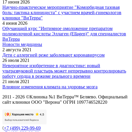
17 июня 2026
Научно-практическое мероприятие "Коморбидная тазовая
боль: тактика клинициста" с участием врачей-гинекологов
клиники "ВиТерра"
4 июня 2026
Обучающий курс "Интимное омоложение препаратом
полимолочной кислоты Эллаген (Ellagen)" для специалистов
ВиТерра
Новости медицины
2 августа 2021
Дети с аллергией реже заболевают коронавирусом
26 июля 2021
Невероятное изобретение в диагностике: новый
ультразвуковой пластырь может непрерывно контролировать
работу сердца в режиме реального времени
21 июля 2021
Влияние изменения климата на здоровье мозга
2011 - 2026 ©Клиника №1 ВиТерра™ Беляево. Официальный
сайт клиники ООО "Верона" ОГРН 1097746528220
+7 (499) 229-99-69