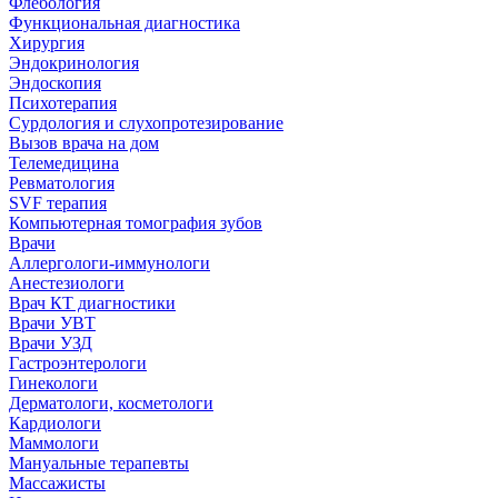
Флебология
Функциональная диагностика
Хирургия
Эндокринология
Эндоскопия
Психотерапия
Сурдология и слухопротезирование
Вызов врача на дом
Телемедицина
Ревматология
SVF терапия
Компьютерная томография зубов
Врачи
Аллергологи-иммунологи
Анестезиологи
Врач КТ диагностики
Врачи УВТ
Врачи УЗД
Гастроэнтерологи
Гинекологи
Дерматологи, косметологи
Кардиологи
Маммологи
Мануальные терапевты
Массажисты