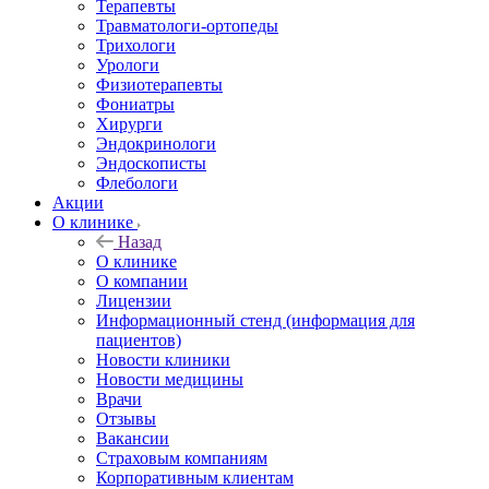
Терапевты
Травматологи-ортопеды
Трихологи
Урологи
Физиотерапевты
Фониатры
Хирурги
Эндокринологи
Эндоскописты
Флебологи
Акции
О клинике
Назад
О клинике
О компании
Лицензии
Информационный стенд (информация для
пациентов)
Новости клиники
Новости медицины
Врачи
Отзывы
Вакансии
Страховым компаниям
Корпоративным клиентам