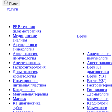
Поиск
Услуги
PRP-терапия
(плазмотерапия)
Медицинские
Врачи
анализы
Акушерство и
гинекология
Аллергология-
Аллергологи-
иммунология
иммунологи
Анестезиология
Анестезиолог
Гастроэнтерология
Врач КТ
Дерматология,
диагностики
косметология
Врачи УВТ
Инъекционная
Врачи УЗД
интимная пластика
Гастроэнтеро
Кардиология
Гинекологи
Мануальная терапия
Дерматологи,
Массаж
косметологи
КТ диагностика
Кардиологи
зубов
Маммологи