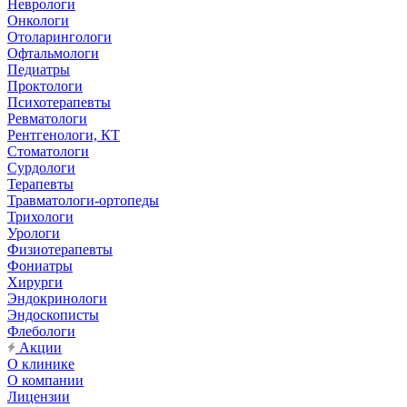
Неврологи
Онкологи
Отоларингологи
Офтальмологи
Педиатры
Проктологи
Психотерапевты
Ревматологи
Рентгенологи, КТ
Стоматологи
Сурдологи
Терапевты
Травматологи-ортопеды
Трихологи
Урологи
Физиотерапевты
Фониатры
Хирурги
Эндокринологи
Эндоскописты
Флебологи
Акции
О клинике
О компании
Лицензии