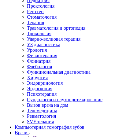
Педиатрия
Проктология
Рентген
Стоматология
Терапия
Травматология и ортопедия
Трихология
Ударно-волновая терапия
УЗ диагностика
Урология
Физиотерапия
Фониатрия
Флебология
Функциональная диагностика
Хирургия
Эндокринология
Эндоскопия
Психотерапия
Сурдология и слухопротезирование
Вызов врача на дом
Телемедицина
Ревматология
SVF терапия
Компьютерная томография зубов
Врачи