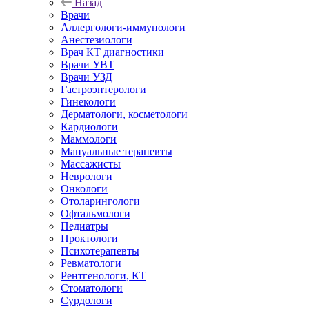
Назад
Врачи
Аллергологи-иммунологи
Анестезиологи
Врач КТ диагностики
Врачи УВТ
Врачи УЗД
Гастроэнтерологи
Гинекологи
Дерматологи, косметологи
Кардиологи
Маммологи
Мануальные терапевты
Массажисты
Неврологи
Онкологи
Отоларингологи
Офтальмологи
Педиатры
Проктологи
Психотерапевты
Ревматологи
Рентгенологи, КТ
Стоматологи
Сурдологи