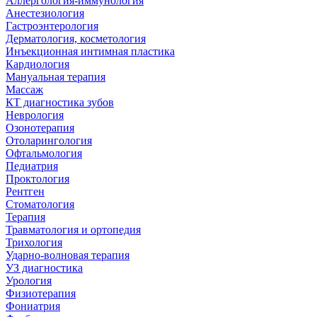
Аллергология-иммунология
Анестезиология
Гастроэнтерология
Дерматология, косметология
Инъекционная интимная пластика
Кардиология
Мануальная терапия
Массаж
КТ диагностика зубов
Неврология
Озонотерапия
Отоларингология
Офтальмология
Педиатрия
Проктология
Рентген
Стоматология
Терапия
Травматология и ортопедия
Трихология
Ударно-волновая терапия
УЗ диагностика
Урология
Физиотерапия
Фониатрия