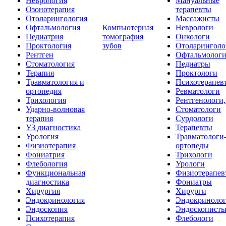
Неврология
Мануальные
Озонотерапия
терапевты
Отоларингология
Массажисты
Офтальмология
Компьютерная
Неврологи
Педиатрия
томография
Онкологи
Проктология
зубов
Отоларинголо
Рентген
Офтальмолог
Стоматология
Педиатры
Терапия
Проктологи
Травматология и
Психотерапев
ортопедия
Ревматологи
Трихология
Рентгенологи
Ударно-волновая
Стоматологи
терапия
Сурдологи
УЗ диагностика
Терапевты
Урология
Травматологи
Физиотерапия
ортопеды
Фониатрия
Трихологи
Флебология
Урологи
Функциональная
Физиотерапев
диагностика
Фониатры
Хирургия
Хирурги
Эндокринология
Эндокриноло
Эндоскопия
Эндоскопист
Психотерапия
Флебологи