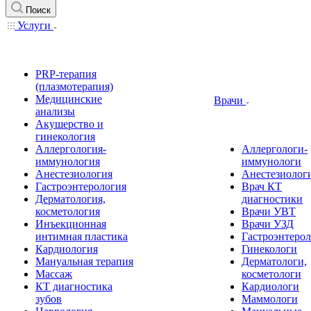
Поиск
Услуги
PRP-терапия
(плазмотерапия)
Медицинские
Врачи
анализы
Акушерство и
гинекология
Аллергология-
Аллергологи-
иммунология
иммунологи
Анестезиология
Анестезиолог
Гастроэнтерология
Врач КТ
Дерматология,
диагностики
косметология
Врачи УВТ
Инъекционная
Врачи УЗД
интимная пластика
Гастроэнтеро
Кардиология
Гинекологи
Мануальная терапия
Дерматологи,
Массаж
косметологи
КТ диагностика
Кардиологи
зубов
Маммологи