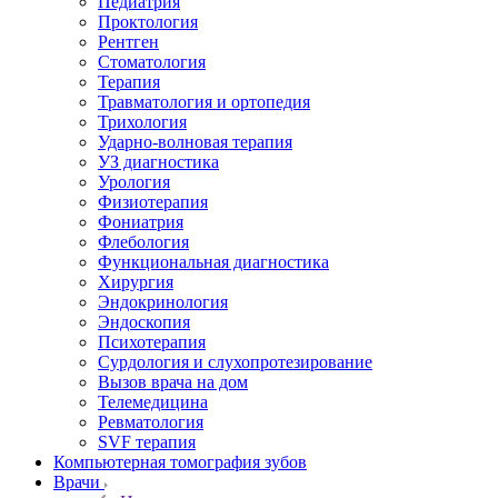
Педиатрия
Проктология
Рентген
Стоматология
Терапия
Травматология и ортопедия
Трихология
Ударно-волновая терапия
УЗ диагностика
Урология
Физиотерапия
Фониатрия
Флебология
Функциональная диагностика
Хирургия
Эндокринология
Эндоскопия
Психотерапия
Сурдология и слухопротезирование
Вызов врача на дом
Телемедицина
Ревматология
SVF терапия
Компьютерная томография зубов
Врачи