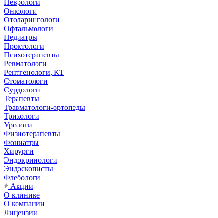
Неврологи
Онкологи
Отоларингологи
Офтальмологи
Педиатры
Проктологи
Психотерапевты
Ревматологи
Рентгенологи, КТ
Стоматологи
Сурдологи
Терапевты
Травматологи-ортопеды
Трихологи
Урологи
Физиотерапевты
Фониатры
Хирурги
Эндокринологи
Эндоскописты
Флебологи
Акции
О клинике
О компании
Лицензии