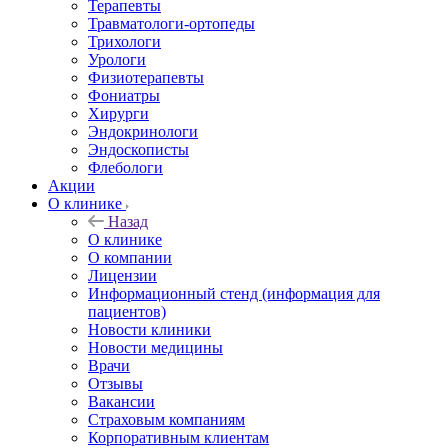
Терапевты
Травматологи-ортопеды
Трихологи
Урологи
Физиотерапевты
Фониатры
Хирурги
Эндокринологи
Эндоскописты
Флебологи
Акции
О клинике
Назад
О клинике
О компании
Лицензии
Информационный стенд (информация для
пациентов)
Новости клиники
Новости медицины
Врачи
Отзывы
Вакансии
Страховым компаниям
Корпоративным клиентам