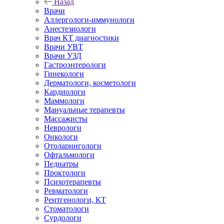
Назад
Врачи
Аллергологи-иммунологи
Анестезиологи
Врач КТ диагностики
Врачи УВТ
Врачи УЗД
Гастроэнтерологи
Гинекологи
Дерматологи, косметологи
Кардиологи
Маммологи
Мануальные терапевты
Массажисты
Неврологи
Онкологи
Отоларингологи
Офтальмологи
Педиатры
Проктологи
Психотерапевты
Ревматологи
Рентгенологи, КТ
Стоматологи
Сурдологи