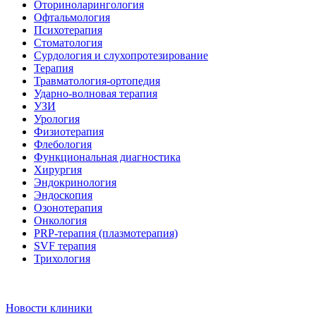
Оториноларингология
Офтальмология
Психотерапия
Стоматология
Сурдология и слухопротезирование
Терапия
Травматология-ортопедия
Ударно-волновая терапия
УЗИ
Урология
Физиотерапия
Флебология
Функциональная диагностика
Хирургия
Эндокринология
Эндоскопия
Озонотерапия
Онкология
PRP-терапия (плазмотерапия)
SVF терапия
Трихология
Новости клиники