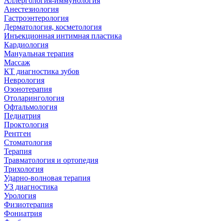
Аллергология-иммунология
Анестезиология
Гастроэнтерология
Дерматология, косметология
Инъекционная интимная пластика
Кардиология
Мануальная терапия
Массаж
КТ диагностика зубов
Неврология
Озонотерапия
Отоларингология
Офтальмология
Педиатрия
Проктология
Рентген
Стоматология
Терапия
Травматология и ортопедия
Трихология
Ударно-волновая терапия
УЗ диагностика
Урология
Физиотерапия
Фониатрия