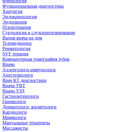
Флебология
Функциональная диагностика
Хирургия
Эндокринология
Эндоскопия
Психотерапия
Сурдология и слухопротезирование
Вызов врача на дом
Телемедицина
Ревматология
SVF терапия
Компьютерная томография зубов
Врачи
Аллергологи-иммунологи
Анестезиологи
Врач КТ диагностики
Врачи УВТ
Врачи УЗД
Гастроэнтерологи
Гинекологи
Дерматологи, косметологи
Кардиологи
Маммологи
Мануальные терапевты
Массажисты