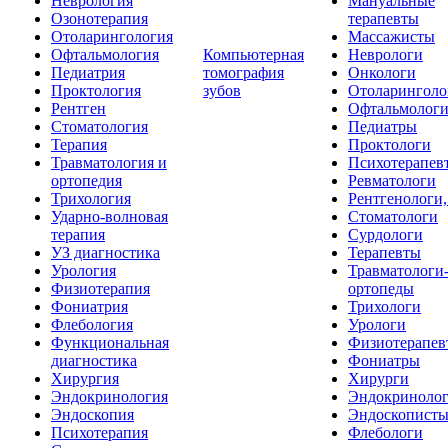
Неврология
Мануальные
Озонотерапия
терапевты
Отоларингология
Массажисты
Офтальмология
Компьютерная
Неврологи
Педиатрия
томография
Онкологи
Проктология
зубов
Отоларинголо
Рентген
Офтальмолог
Стоматология
Педиатры
Терапия
Проктологи
Травматология и
Психотерапев
ортопедия
Ревматологи
Трихология
Рентгенологи
Ударно-волновая
Стоматологи
терапия
Сурдологи
УЗ диагностика
Терапевты
Урология
Травматологи
Физиотерапия
ортопеды
Фониатрия
Трихологи
Флебология
Урологи
Функциональная
Физиотерапев
диагностика
Фониатры
Хирургия
Хирурги
Эндокринология
Эндокриноло
Эндоскопия
Эндоскопист
Психотерапия
Флебологи