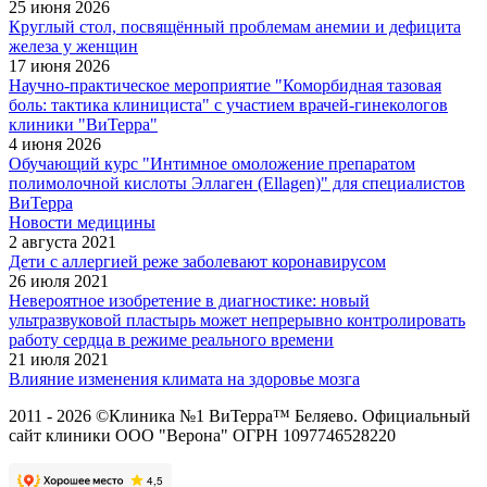
25 июня 2026
Круглый стол, посвящённый проблемам анемии и дефицита
железа у женщин
17 июня 2026
Научно-практическое мероприятие "Коморбидная тазовая
боль: тактика клинициста" с участием врачей-гинекологов
клиники "ВиТерра"
4 июня 2026
Обучающий курс "Интимное омоложение препаратом
полимолочной кислоты Эллаген (Ellagen)" для специалистов
ВиТерра
Новости медицины
2 августа 2021
Дети с аллергией реже заболевают коронавирусом
26 июля 2021
Невероятное изобретение в диагностике: новый
ультразвуковой пластырь может непрерывно контролировать
работу сердца в режиме реального времени
21 июля 2021
Влияние изменения климата на здоровье мозга
2011 - 2026 ©Клиника №1 ВиТерра™ Беляево. Официальный
сайт клиники ООО "Верона" ОГРН 1097746528220