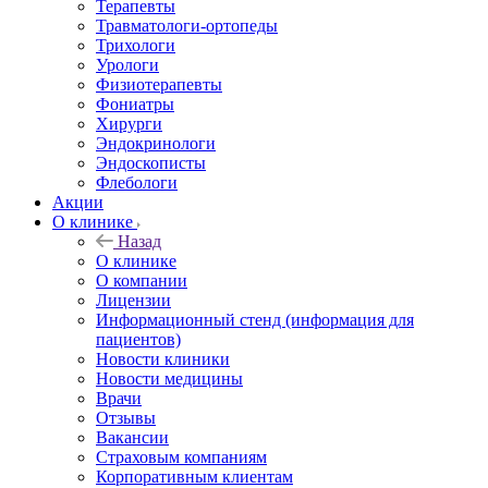
Терапевты
Травматологи-ортопеды
Трихологи
Урологи
Физиотерапевты
Фониатры
Хирурги
Эндокринологи
Эндоскописты
Флебологи
Акции
О клинике
Назад
О клинике
О компании
Лицензии
Информационный стенд (информация для
пациентов)
Новости клиники
Новости медицины
Врачи
Отзывы
Вакансии
Страховым компаниям
Корпоративным клиентам