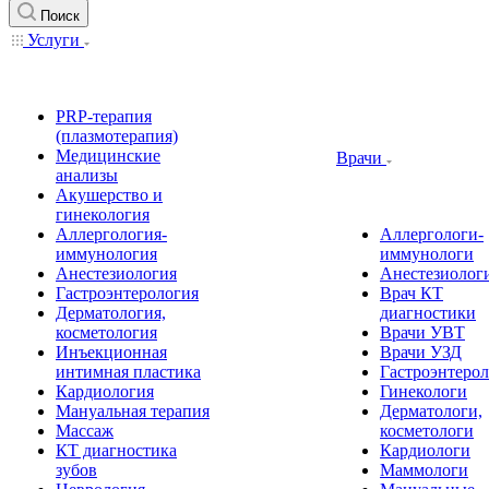
Поиск
Услуги
PRP-терапия
(плазмотерапия)
Медицинские
Врачи
анализы
Акушерство и
гинекология
Аллергология-
Аллергологи-
иммунология
иммунологи
Анестезиология
Анестезиолог
Гастроэнтерология
Врач КТ
Дерматология,
диагностики
косметология
Врачи УВТ
Инъекционная
Врачи УЗД
интимная пластика
Гастроэнтеро
Кардиология
Гинекологи
Мануальная терапия
Дерматологи,
Массаж
косметологи
КТ диагностика
Кардиологи
зубов
Маммологи