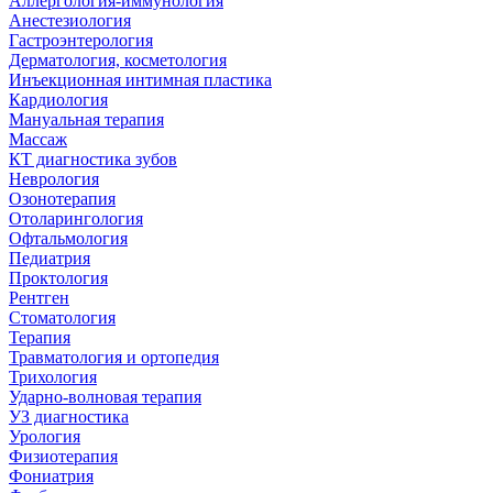
Аллергология-иммунология
Анестезиология
Гастроэнтерология
Дерматология, косметология
Инъекционная интимная пластика
Кардиология
Мануальная терапия
Массаж
КТ диагностика зубов
Неврология
Озонотерапия
Отоларингология
Офтальмология
Педиатрия
Проктология
Рентген
Стоматология
Терапия
Травматология и ортопедия
Трихология
Ударно-волновая терапия
УЗ диагностика
Урология
Физиотерапия
Фониатрия