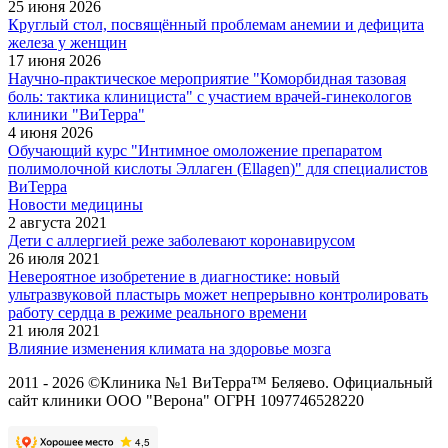
25 июня 2026
Круглый стол, посвящённый проблемам анемии и дефицита
железа у женщин
17 июня 2026
Научно-практическое мероприятие "Коморбидная тазовая
боль: тактика клинициста" с участием врачей-гинекологов
клиники "ВиТерра"
4 июня 2026
Обучающий курс "Интимное омоложение препаратом
полимолочной кислоты Эллаген (Ellagen)" для специалистов
ВиТерра
Новости медицины
2 августа 2021
Дети с аллергией реже заболевают коронавирусом
26 июля 2021
Невероятное изобретение в диагностике: новый
ультразвуковой пластырь может непрерывно контролировать
работу сердца в режиме реального времени
21 июля 2021
Влияние изменения климата на здоровье мозга
2011 - 2026 ©Клиника №1 ВиТерра™ Беляево. Официальный
сайт клиники ООО "Верона" ОГРН 1097746528220