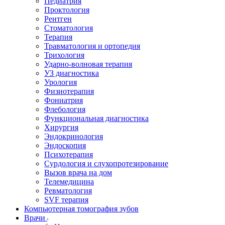
Педиатрия
Проктология
Рентген
Стоматология
Терапия
Травматология и ортопедия
Трихология
Ударно-волновая терапия
УЗ диагностика
Урология
Физиотерапия
Фониатрия
Флебология
Функциональная диагностика
Хирургия
Эндокринология
Эндоскопия
Психотерапия
Сурдология и слухопротезирование
Вызов врача на дом
Телемедицина
Ревматология
SVF терапия
Компьютерная томография зубов
Врачи