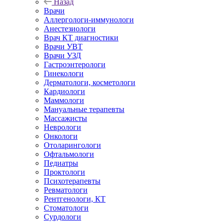
Назад
Врачи
Аллергологи-иммунологи
Анестезиологи
Врач КТ диагностики
Врачи УВТ
Врачи УЗД
Гастроэнтерологи
Гинекологи
Дерматологи, косметологи
Кардиологи
Маммологи
Мануальные терапевты
Массажисты
Неврологи
Онкологи
Отоларингологи
Офтальмологи
Педиатры
Проктологи
Психотерапевты
Ревматологи
Рентгенологи, КТ
Стоматологи
Сурдологи