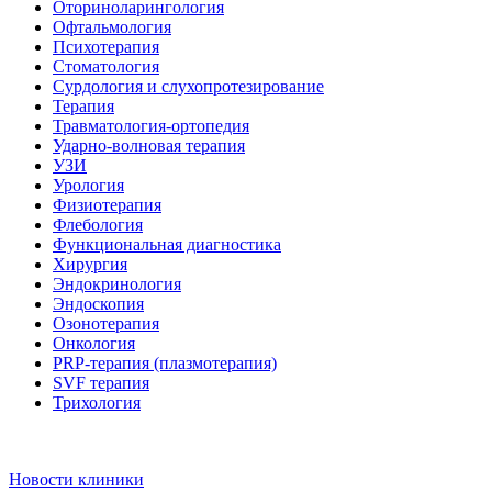
Оториноларингология
Офтальмология
Психотерапия
Стоматология
Сурдология и слухопротезирование
Терапия
Травматология-ортопедия
Ударно-волновая терапия
УЗИ
Урология
Физиотерапия
Флебология
Функциональная диагностика
Хирургия
Эндокринология
Эндоскопия
Озонотерапия
Онкология
PRP-терапия (плазмотерапия)
SVF терапия
Трихология
Новости клиники