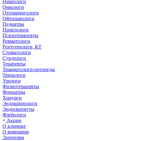
Неврологи
Онкологи
Отоларингологи
Офтальмологи
Педиатры
Проктологи
Психотерапевты
Ревматологи
Рентгенологи, КТ
Стоматологи
Сурдологи
Терапевты
Травматологи-ортопеды
Трихологи
Урологи
Физиотерапевты
Фониатры
Хирурги
Эндокринологи
Эндоскописты
Флебологи
Акции
О клинике
О компании
Лицензии