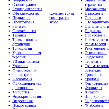
Неврология
Мануальные
Озонотерапия
терапевты
Отоларингология
Массажисты
Офтальмология
Компьютерная
Неврологи
Педиатрия
томография
Онкологи
Проктология
зубов
Отоларинголо
Рентген
Офтальмолог
Стоматология
Педиатры
Терапия
Проктологи
Травматология и
Психотерапев
ортопедия
Ревматологи
Трихология
Рентгенологи
Ударно-волновая
Стоматологи
терапия
Сурдологи
УЗ диагностика
Терапевты
Урология
Травматологи
Физиотерапия
ортопеды
Фониатрия
Трихологи
Флебология
Урологи
Функциональная
Физиотерапев
диагностика
Фониатры
Хирургия
Хирурги
Эндокринология
Эндокриноло
Эндоскопия
Эндоскопист
Психотерапия
Флебологи