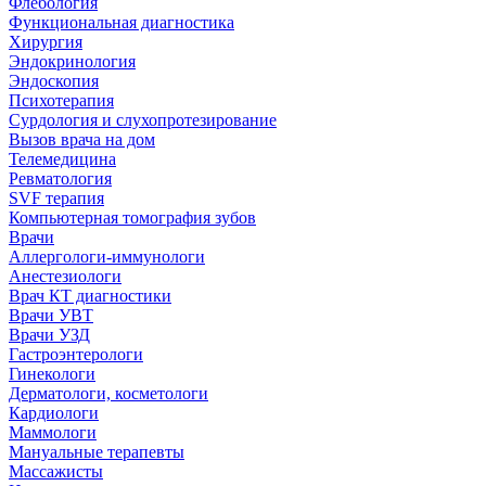
Флебология
Функциональная диагностика
Хирургия
Эндокринология
Эндоскопия
Психотерапия
Сурдология и слухопротезирование
Вызов врача на дом
Телемедицина
Ревматология
SVF терапия
Компьютерная томография зубов
Врачи
Аллергологи-иммунологи
Анестезиологи
Врач КТ диагностики
Врачи УВТ
Врачи УЗД
Гастроэнтерологи
Гинекологи
Дерматологи, косметологи
Кардиологи
Маммологи
Мануальные терапевты
Массажисты