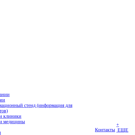
ании
ии
ационный стенд (информация для
тов)
и клиники
и медицины
+
Контакты
ЕЩЕ
ы