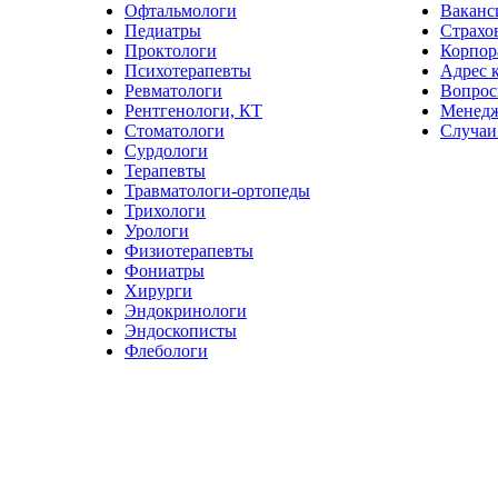
Офтальмологи
Ваканс
Педиатры
Страхо
Проктологи
Корпор
Психотерапевты
Адрес 
Ревматологи
Вопрос
Рентгенологи, КТ
Менед
Стоматологи
Случаи
Сурдологи
Терапевты
Травматологи-ортопеды
Трихологи
Урологи
Физиотерапевты
Фониатры
Хирурги
Эндокринологи
Эндоскописты
Флебологи