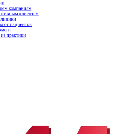
ии
вым компаниям
ативным клиентам
клиники
ы от пациентов
жмент
 из практики