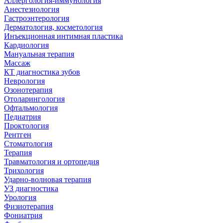
Аллергология-иммунология
Анестезиология
Гастроэнтерология
Дерматология, косметология
Инъекционная интимная пластика
Кардиология
Мануальная терапия
Массаж
КТ диагностика зубов
Неврология
Озонотерапия
Отоларингология
Офтальмология
Педиатрия
Проктология
Рентген
Стоматология
Терапия
Травматология и ортопедия
Трихология
Ударно-волновая терапия
УЗ диагностика
Урология
Физиотерапия
Фониатрия