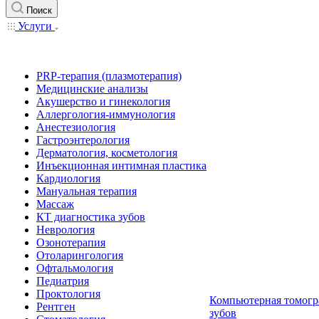
Поиск
Услуги
PRP-терапия (плазмотерапия)
Медицинские анализы
Акушерство и гинекология
Аллергология-иммунология
Анестезиология
Гастроэнтерология
Дерматология, косметология
Инъекционная интимная пластика
Кардиология
Мануальная терапия
Массаж
КТ диагностика зубов
Неврология
Озонотерапия
Отоларингология
Офтальмология
Педиатрия
Проктология
Компьютерная томогр
Рентген
зубов