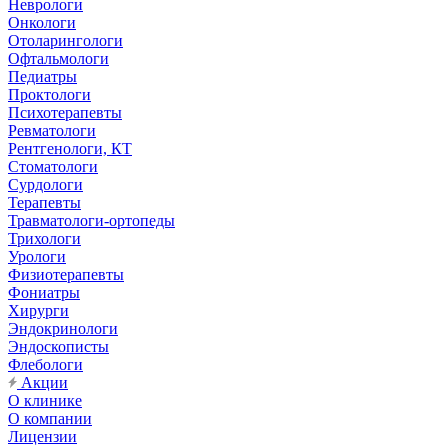
Неврологи
Онкологи
Отоларингологи
Офтальмологи
Педиатры
Проктологи
Психотерапевты
Ревматологи
Рентгенологи, КТ
Стоматологи
Сурдологи
Терапевты
Травматологи-ортопеды
Трихологи
Урологи
Физиотерапевты
Фониатры
Хирурги
Эндокринологи
Эндоскописты
Флебологи
Акции
О клинике
О компании
Лицензии