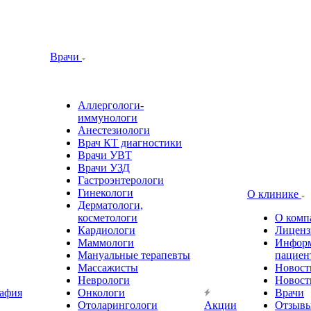
Врачи
Аллергологи-
иммунологи
Анестезиологи
Врач КТ диагностики
Врачи УВТ
Врачи УЗД
Гастроэнтерологи
Гинекологи
О клинике
Дерматологи,
косметологи
О комп
Кардиологи
Лиценз
Маммологи
Информ
Мануальные терапевты
пациен
Массажисты
Новост
Неврологи
Новост
афия
Онкологи
Врачи
Отоларингологи
Акции
Отзыв