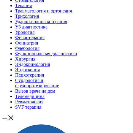
Стоматология
Терапия
Травматология и ортопедия
Трихология
Ударно-волновая терапия
УЗ диагностика
Урология
Физиотерапия
Фониатрия
Флебология
Функциональная диагностика
Хирургия
Эндокринология
Эндоскопия
Психотерапия
Сурдология и
слухопротезирование
Вызов врача на дом
Телемедицина
Ревматология
SVF терапия