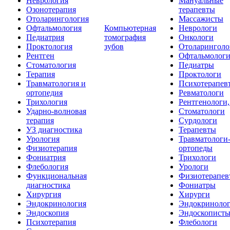
Неврология
Мануальные
Озонотерапия
терапевты
Отоларингология
Массажисты
Офтальмология
Компьютерная
Неврологи
Педиатрия
томография
Онкологи
Проктология
зубов
Отоларинголо
Рентген
Офтальмолог
Стоматология
Педиатры
Терапия
Проктологи
Травматология и
Психотерапев
ортопедия
Ревматологи
Трихология
Рентгенологи
Ударно-волновая
Стоматологи
терапия
Сурдологи
УЗ диагностика
Терапевты
Урология
Травматологи
Физиотерапия
ортопеды
Фониатрия
Трихологи
Флебология
Урологи
Функциональная
Физиотерапев
диагностика
Фониатры
Хирургия
Хирурги
Эндокринология
Эндокриноло
Эндоскопия
Эндоскопист
Психотерапия
Флебологи