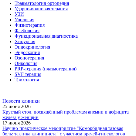
Травматология-ортопедия
Ударно-волновая терапия
УЗИ
Урология
Физиотерапия
Флебология
Функциональная диагностика
Хирургия
Эндокринология
Эндоскопия
Озонотерапия
Онкология
PRP-терапия (плазмотерапия)
SVF терапия
Трихология
Новости клиники
25 июня 2026
Круглый стол, посвящённый проблемам анемии и дефицита
железа у женщин
17 июня 2026
Научно-практическое мероприятие "Коморбидная тазовая
боль: тактика клинициста" с участием врачей-гинекологов