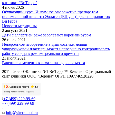
клиники "ВиТерра"
4 июня 2026
Обучающий курс "Интимное омоложение препаратом
полимолочной кислоты Эллаген (Ellagen)" для специалистов
ВиТерра
Новости медицины
2 августа 2021
Дети с аллергией реже заболевают коронавирусом
26 июля 2021
Невероятное изобретение в диагностике: новый
ультразвуковой пластырь может непрерывно контролировать
работу сердца в режиме реального времени
21 июля 2021
Влияние изменения климата на здоровье мозга
2011 - 2026 ©Клиника №1 ВиТерра™ Беляево. Официальный
сайт клиники ООО "Верона" ОГРН 1097746528220
+7 (499) 229-99-69
+7 (499) 229-99-69
info@viterramed.ru