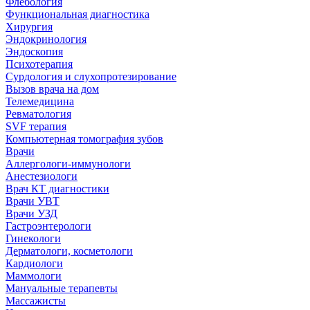
Флебология
Функциональная диагностика
Хирургия
Эндокринология
Эндоскопия
Психотерапия
Сурдология и слухопротезирование
Вызов врача на дом
Телемедицина
Ревматология
SVF терапия
Компьютерная томография зубов
Врачи
Аллергологи-иммунологи
Анестезиологи
Врач КТ диагностики
Врачи УВТ
Врачи УЗД
Гастроэнтерологи
Гинекологи
Дерматологи, косметологи
Кардиологи
Маммологи
Мануальные терапевты
Массажисты