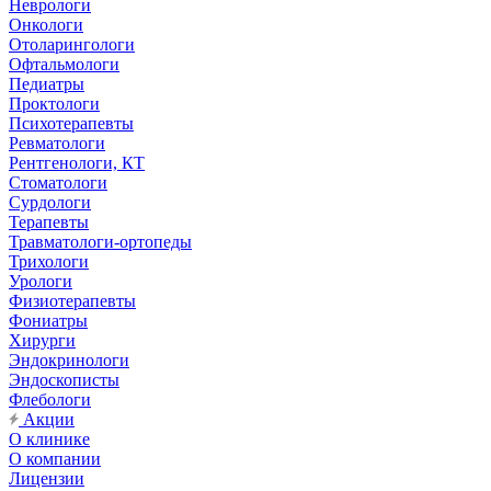
Неврологи
Онкологи
Отоларингологи
Офтальмологи
Педиатры
Проктологи
Психотерапевты
Ревматологи
Рентгенологи, КТ
Стоматологи
Сурдологи
Терапевты
Травматологи-ортопеды
Трихологи
Урологи
Физиотерапевты
Фониатры
Хирурги
Эндокринологи
Эндоскописты
Флебологи
Акции
О клинике
О компании
Лицензии