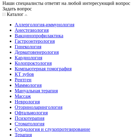
Наши специалисты ответят на любой интересующий вопрос
Задать вопрос
Каталог
Аллергология-иммунология
Анестезиология
Вакцинопрофилактика
Гастроэнтерология
Гинекология
Дерматовенерология
Кардиология
Колопроктология
Компьютерная томография
КТ зубов
Рентген
Маммология
Мануальная терапия
Массаж
Неврология
Оториноларингология
Офтальмология
Психотерапия
Стоматология
Сурдология и слухопротезирование
Терапия