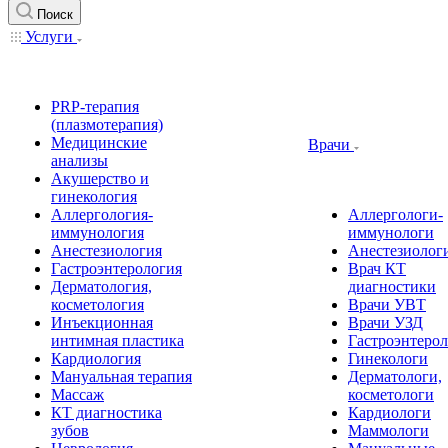
Поиск
Услуги
PRP-терапия
(плазмотерапия)
Медицинские
Врачи
анализы
Акушерство и
гинекология
Аллергология-
Аллергологи-
иммунология
иммунологи
Анестезиология
Анестезиолог
Гастроэнтерология
Врач КТ
Дерматология,
диагностики
косметология
Врачи УВТ
Инъекционная
Врачи УЗД
интимная пластика
Гастроэнтеро
Кардиология
Гинекологи
Мануальная терапия
Дерматологи,
Массаж
косметологи
КТ диагностика
Кардиологи
зубов
Маммологи