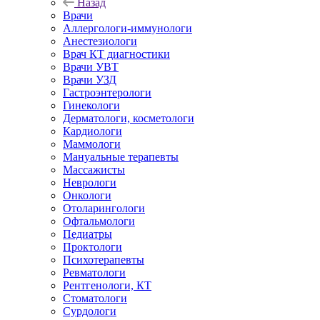
Назад
Врачи
Аллергологи-иммунологи
Анестезиологи
Врач КТ диагностики
Врачи УВТ
Врачи УЗД
Гастроэнтерологи
Гинекологи
Дерматологи, косметологи
Кардиологи
Маммологи
Мануальные терапевты
Массажисты
Неврологи
Онкологи
Отоларингологи
Офтальмологи
Педиатры
Проктологи
Психотерапевты
Ревматологи
Рентгенологи, КТ
Стоматологи
Сурдологи