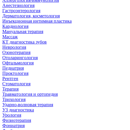
Аллергология-иммунология
Анестезиология
Гастроэнтерология
Дерматология, косметология
Инъекционная интимная пластика
Кардиология
Мануальная терапия
Массаж
КТ диагностика зубов
Неврология
Озонотерапия
Отоларингология
Офтальмология
Педиатрия
Проктология
Рентген
Стоматология
Терапия
Травматология и ортопедия
Трихология
Ударно-волновая терапия
УЗ диагностика
Урология
Физиотерапия
Фониатрия