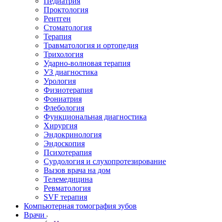
Педиатрия
Проктология
Рентген
Стоматология
Терапия
Травматология и ортопедия
Трихология
Ударно-волновая терапия
УЗ диагностика
Урология
Физиотерапия
Фониатрия
Флебология
Функциональная диагностика
Хирургия
Эндокринология
Эндоскопия
Психотерапия
Сурдология и слухопротезирование
Вызов врача на дом
Телемедицина
Ревматология
SVF терапия
Компьютерная томография зубов
Врачи