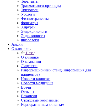
Терапевты
Травматологи-ортопеды
Трихологи
Урологи
Физиотерапевты
Фониатры
Хирурги
Эндокринологи
Эндоскописты
Флебологи
Акции
О клинике
Назад
О клинике
О компании
Лицензии
Информационный стенд (информация для
пациентов)
Новости клиники
Новости медицины
Врачи
Отзывы
Вакансии
Страховым компаниям
Корпоративным клиентам