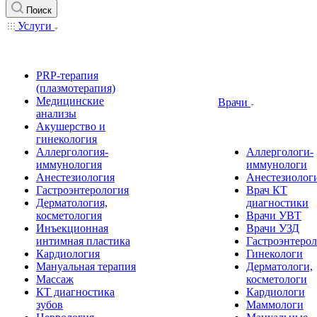
Поиск
Услуги
PRP-терапия
(плазмотерапия)
Медицинские
Врачи
анализы
Акушерство и
гинекология
Аллергология-
Аллергологи-
иммунология
иммунологи
Анестезиология
Анестезиолог
Гастроэнтерология
Врач КТ
Дерматология,
диагностики
косметология
Врачи УВТ
Инъекционная
Врачи УЗД
интимная пластика
Гастроэнтеро
Кардиология
Гинекологи
Мануальная терапия
Дерматологи,
Массаж
косметологи
КТ диагностика
Кардиологи
зубов
Маммологи