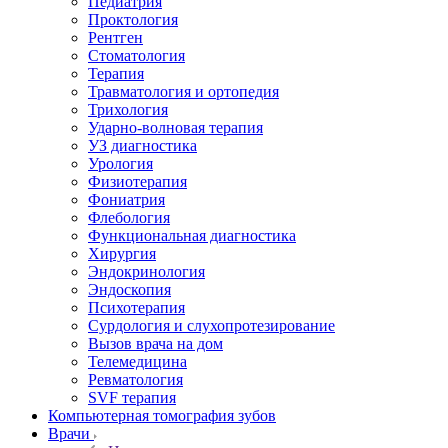
Педиатрия
Проктология
Рентген
Стоматология
Терапия
Травматология и ортопедия
Трихология
Ударно-волновая терапия
УЗ диагностика
Урология
Физиотерапия
Фониатрия
Флебология
Функциональная диагностика
Хирургия
Эндокринология
Эндоскопия
Психотерапия
Сурдология и слухопротезирование
Вызов врача на дом
Телемедицина
Ревматология
SVF терапия
Компьютерная томография зубов
Врачи