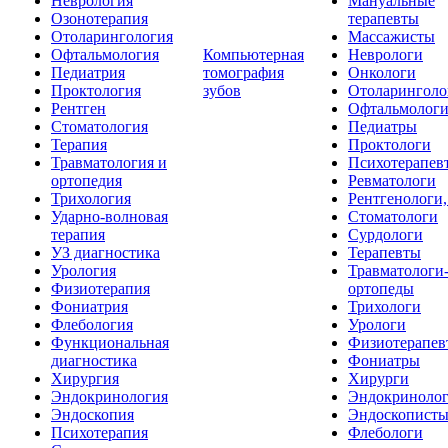
Неврология
Мануальные
Озонотерапия
терапевты
Отоларингология
Массажисты
Офтальмология
Компьютерная
Неврологи
Педиатрия
томография
Онкологи
Проктология
зубов
Отоларинголо
Рентген
Офтальмолог
Стоматология
Педиатры
Терапия
Проктологи
Травматология и
Психотерапев
ортопедия
Ревматологи
Трихология
Рентгенологи
Ударно-волновая
Стоматологи
терапия
Сурдологи
УЗ диагностика
Терапевты
Урология
Травматологи
Физиотерапия
ортопеды
Фониатрия
Трихологи
Флебология
Урологи
Функциональная
Физиотерапев
диагностика
Фониатры
Хирургия
Хирурги
Эндокринология
Эндокриноло
Эндоскопия
Эндоскопист
Психотерапия
Флебологи