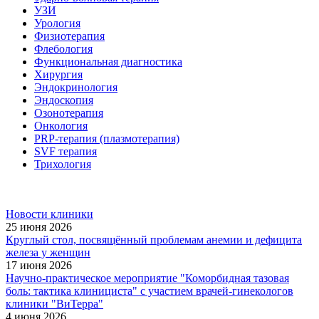
УЗИ
Урология
Физиотерапия
Флебология
Функциональная диагностика
Хирургия
Эндокринология
Эндоскопия
Озонотерапия
Онкология
PRP-терапия (плазмотерапия)
SVF терапия
Трихология
Новости клиники
25 июня 2026
Круглый стол, посвящённый проблемам анемии и дефицита
железа у женщин
17 июня 2026
Научно-практическое мероприятие "Коморбидная тазовая
боль: тактика клинициста" с участием врачей-гинекологов
клиники "ВиТерра"
4 июня 2026