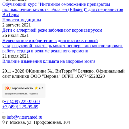
Обучающий курс "Интимное омоложение препаратом
полимолочной кислоты Эллаген (Ellagen)" для специалистов
ВиТерра
Новости медицины
2 августа 2021
Дети с аллергией реже заболевают коронавирусом
26 июля 2021
Невероятное изобретение в диагностике: новый
ультразвуковой пластырь может непрерывно контролировать
работу сердца в режиме реального времени
21 июля 2021
Влияние изменения климата на здоровье мозга
2011 - 2026 ©Клиника №1 ВиТерра™ Беляево. Официальный
сайт клиники ООО "Верона" ОГРН 1097746528220
+7 (499) 229-99-69
+7 (499) 229-99-69
info@viterramed.ru
г. Москва, ул. Профсоюзная, 104