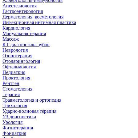
Аллергология-иммунология
Анестезиология
Гастроэнтерология
Дерматология, косметология
Инъекционная интимная пластика
Кардиология
Мануальная терапия
Массаж
КТ диагностика зубов
Неврология
Озонотерапия
Отоларингология
Офтальмология
Педиатрия
Проктология
Рентген
Стоматология
Терапия
Травматология и ортопедия
Трихология
Ударно-волновая терапия
УЗ диагностика
Урология
Физиотерапия
Фониатрия