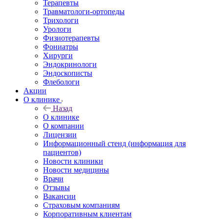
Терапевты
Травматологи-ортопеды
Трихологи
Урологи
Физиотерапевты
Фониатры
Хирурги
Эндокринологи
Эндоскописты
Флебологи
Акции
О клинике
Назад
О клинике
О компании
Лицензии
Информационный стенд (информация для
пациентов)
Новости клиники
Новости медицины
Врачи
Отзывы
Вакансии
Страховым компаниям
Корпоративным клиентам