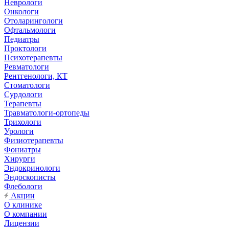
Неврологи
Онкологи
Отоларингологи
Офтальмологи
Педиатры
Проктологи
Психотерапевты
Ревматологи
Рентгенологи, КТ
Стоматологи
Сурдологи
Терапевты
Травматологи-ортопеды
Трихологи
Урологи
Физиотерапевты
Фониатры
Хирурги
Эндокринологи
Эндоскописты
Флебологи
Акции
О клинике
О компании
Лицензии