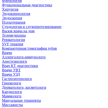
Флебология
Функциональная диагностика
Хирургия
Эндокринология
Эндоскопия
Психотерапия
Сурдология и слухопротезирование
Вызов врача на дом
Телемедицина
Ревматология
SVF терапия
Компьютерная томография зубов
Врачи
Аллергологи-иммунологи
Анестезиологи
Врач КТ диагностики
Врачи УВТ
Врачи УЗД
Гастроэнтерологи
Гинекологи
Дерматологи, косметологи
Кардиологи
Маммологи
Мануальные терапевты
Массажисты