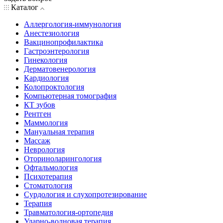
Каталог
Аллергология-иммунология
Анестезиология
Вакцинопрофилактика
Гастроэнтерология
Гинекология
Дерматовенерология
Кардиология
Колопроктология
Компьютерная томография
КТ зубов
Рентген
Маммология
Мануальная терапия
Массаж
Неврология
Оториноларингология
Офтальмология
Психотерапия
Стоматология
Сурдология и слухопротезирование
Терапия
Травматология-ортопедия
Ударно-волновая терапия