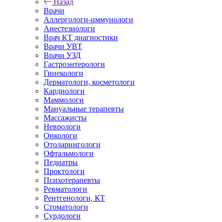
Назад
Врачи
Аллергологи-иммунологи
Анестезиологи
Врач КТ диагностики
Врачи УВТ
Врачи УЗД
Гастроэнтерологи
Гинекологи
Дерматологи, косметологи
Кардиологи
Маммологи
Мануальные терапевты
Массажисты
Неврологи
Онкологи
Отоларингологи
Офтальмологи
Педиатры
Проктологи
Психотерапевты
Ревматологи
Рентгенологи, КТ
Стоматологи
Сурдологи