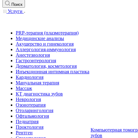
Поиск
Услуги
PRP-терапия (плазмотерапия)
Медицинские анализы
Акушерство и гинекология
Аллергология-иммунология
Анестезиология
Гастроэнтерология
Дерматология, косметология
Инъекционная интимная пластика
Кардиология
Мануальная терапия
Массаж
КТ диагностика зубов
Неврология
Озонотерапия
Отоларингология
Офтальмология
Педиатрия
Проктология
Компьютерная томогр
Рентген
зубов