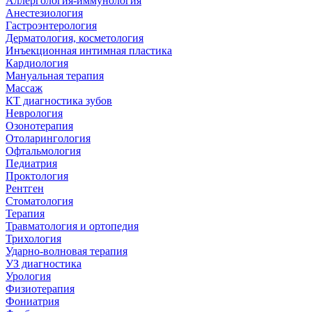
Аллергология-иммунология
Анестезиология
Гастроэнтерология
Дерматология, косметология
Инъекционная интимная пластика
Кардиология
Мануальная терапия
Массаж
КТ диагностика зубов
Неврология
Озонотерапия
Отоларингология
Офтальмология
Педиатрия
Проктология
Рентген
Стоматология
Терапия
Травматология и ортопедия
Трихология
Ударно-волновая терапия
УЗ диагностика
Урология
Физиотерапия
Фониатрия