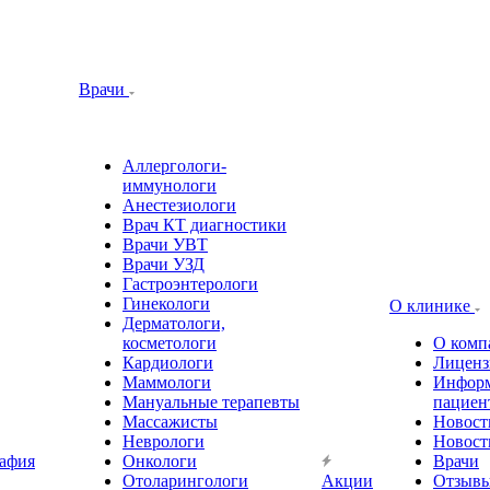
Врачи
Аллергологи-
иммунологи
Анестезиологи
Врач КТ диагностики
Врачи УВТ
Врачи УЗД
Гастроэнтерологи
Гинекологи
О клинике
Дерматологи,
косметологи
О комп
Кардиологи
Лиценз
Маммологи
Информ
Мануальные терапевты
пациен
Массажисты
Новост
Неврологи
Новост
афия
Онкологи
Врачи
Отоларингологи
Акции
Отзыв