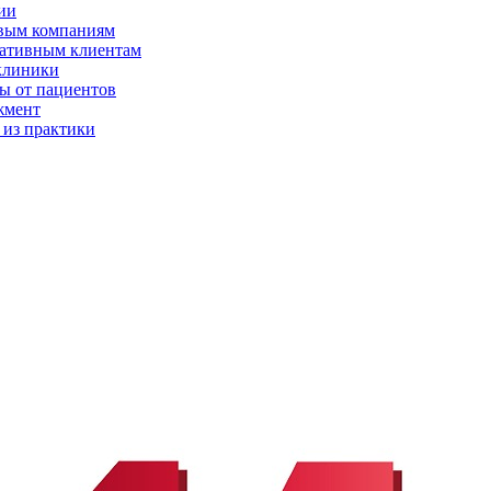
ии
вым компаниям
ативным клиентам
клиники
ы от пациентов
жмент
 из практики