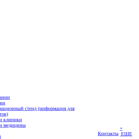
ании
ии
ационный стенд (информация для
тов)
и клиники
и медицины
+
Контакты
ЕЩЕ
ы