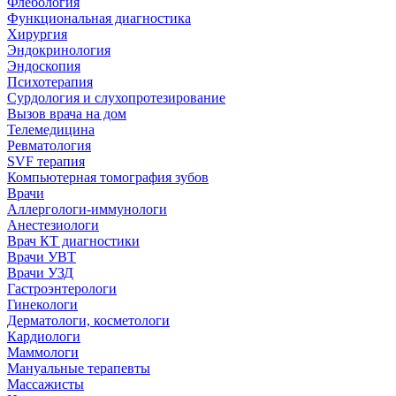
Флебология
Функциональная диагностика
Хирургия
Эндокринология
Эндоскопия
Психотерапия
Сурдология и слухопротезирование
Вызов врача на дом
Телемедицина
Ревматология
SVF терапия
Компьютерная томография зубов
Врачи
Аллергологи-иммунологи
Анестезиологи
Врач КТ диагностики
Врачи УВТ
Врачи УЗД
Гастроэнтерологи
Гинекологи
Дерматологи, косметологи
Кардиологи
Маммологи
Мануальные терапевты
Массажисты