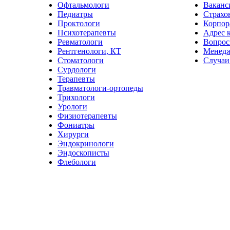
Офтальмологи
Ваканс
Педиатры
Страхо
Проктологи
Корпор
Психотерапевты
Адрес 
Ревматологи
Вопрос
Рентгенологи, КТ
Менед
Стоматологи
Случаи
Сурдологи
Терапевты
Травматологи-ортопеды
Трихологи
Урологи
Физиотерапевты
Фониатры
Хирурги
Эндокринологи
Эндоскописты
Флебологи