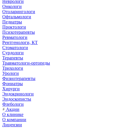
Неврологи
Онкологи
Отоларингологи
Офтальмологи
Педиатры
Проктологи
Психотерапевты
Ревматологи
Рентгенологи, КТ
Стоматологи
Сурдологи
Терапевты
Травматологи-ортопеды
Трихологи
Урологи
Физиотерапевты
Фониатры
Хирурги
Эндокринологи
Эндоскописты
Флебологи
Акции
О клинике
О компании
Лицензии