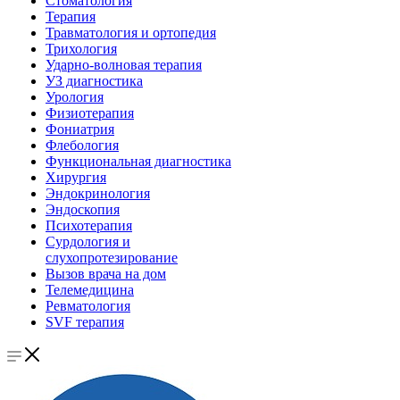
Стоматология
Терапия
Травматология и ортопедия
Трихология
Ударно-волновая терапия
УЗ диагностика
Урология
Физиотерапия
Фониатрия
Флебология
Функциональная диагностика
Хирургия
Эндокринология
Эндоскопия
Психотерапия
Сурдология и
слухопротезирование
Вызов врача на дом
Телемедицина
Ревматология
SVF терапия