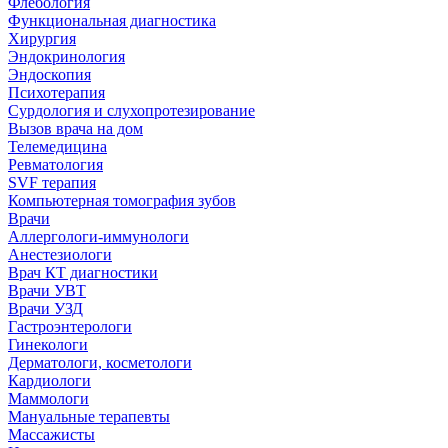
Флебология
Функциональная диагностика
Хирургия
Эндокринология
Эндоскопия
Психотерапия
Сурдология и слухопротезирование
Вызов врача на дом
Телемедицина
Ревматология
SVF терапия
Компьютерная томография зубов
Врачи
Аллергологи-иммунологи
Анестезиологи
Врач КТ диагностики
Врачи УВТ
Врачи УЗД
Гастроэнтерологи
Гинекологи
Дерматологи, косметологи
Кардиологи
Маммологи
Мануальные терапевты
Массажисты