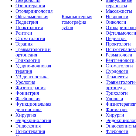
Неврология
Мануальные
Озонотерапия
терапевты
Отоларингология
Массажисты
Офтальмология
Компьютерная
Неврологи
Педиатрия
томография
Онкологи
Проктология
зубов
Отоларинголо
Рентген
Офтальмолог
Стоматология
Педиатры
Терапия
Проктологи
Травматология и
Психотерапев
ортопедия
Ревматологи
Трихология
Рентгенологи
Ударно-волновая
Стоматологи
терапия
Сурдологи
УЗ диагностика
Терапевты
Урология
Травматологи
Физиотерапия
ортопеды
Фониатрия
Трихологи
Флебология
Урологи
Функциональная
Физиотерапев
диагностика
Фониатры
Хирургия
Хирурги
Эндокринология
Эндокриноло
Эндоскопия
Эндоскопист
Психотерапия
Флебологи