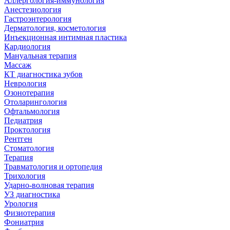
Аллергология-иммунология
Анестезиология
Гастроэнтерология
Дерматология, косметология
Инъекционная интимная пластика
Кардиология
Мануальная терапия
Массаж
КТ диагностика зубов
Неврология
Озонотерапия
Отоларингология
Офтальмология
Педиатрия
Проктология
Рентген
Стоматология
Терапия
Травматология и ортопедия
Трихология
Ударно-волновая терапия
УЗ диагностика
Урология
Физиотерапия
Фониатрия