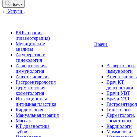
Поиск
Услуги
PRP-терапия
(плазмотерапия)
Медицинские
Врачи
анализы
Акушерство и
гинекология
Аллергология-
Аллергологи-
иммунология
иммунологи
Анестезиология
Анестезиолог
Гастроэнтерология
Врач КТ
Дерматология,
диагностики
косметология
Врачи УВТ
Инъекционная
Врачи УЗД
интимная пластика
Гастроэнтеро
Кардиология
Гинекологи
Мануальная терапия
Дерматологи,
Массаж
косметологи
КТ диагностика
Кардиологи
зубов
Маммологи