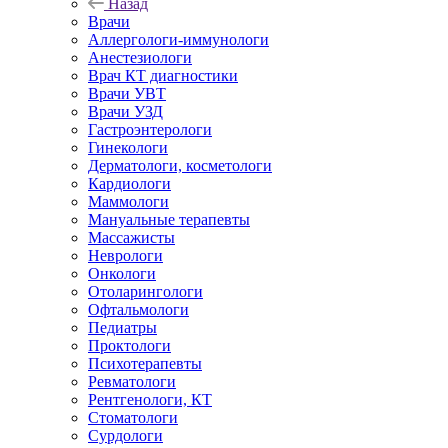
Назад
Врачи
Аллергологи-иммунологи
Анестезиологи
Врач КТ диагностики
Врачи УВТ
Врачи УЗД
Гастроэнтерологи
Гинекологи
Дерматологи, косметологи
Кардиологи
Маммологи
Мануальные терапевты
Массажисты
Неврологи
Онкологи
Отоларингологи
Офтальмологи
Педиатры
Проктологи
Психотерапевты
Ревматологи
Рентгенологи, КТ
Стоматологи
Сурдологи