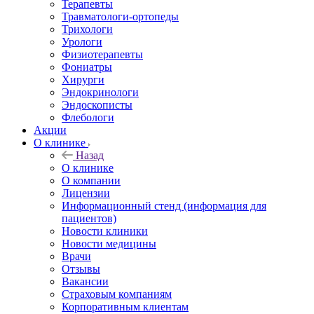
Терапевты
Травматологи-ортопеды
Трихологи
Урологи
Физиотерапевты
Фониатры
Хирурги
Эндокринологи
Эндоскописты
Флебологи
Акции
О клинике
Назад
О клинике
О компании
Лицензии
Информационный стенд (информация для
пациентов)
Новости клиники
Новости медицины
Врачи
Отзывы
Вакансии
Страховым компаниям
Корпоративным клиентам