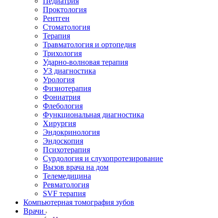
Педиатрия
Проктология
Рентген
Стоматология
Терапия
Травматология и ортопедия
Трихология
Ударно-волновая терапия
УЗ диагностика
Урология
Физиотерапия
Фониатрия
Флебология
Функциональная диагностика
Хирургия
Эндокринология
Эндоскопия
Психотерапия
Сурдология и слухопротезирование
Вызов врача на дом
Телемедицина
Ревматология
SVF терапия
Компьютерная томография зубов
Врачи