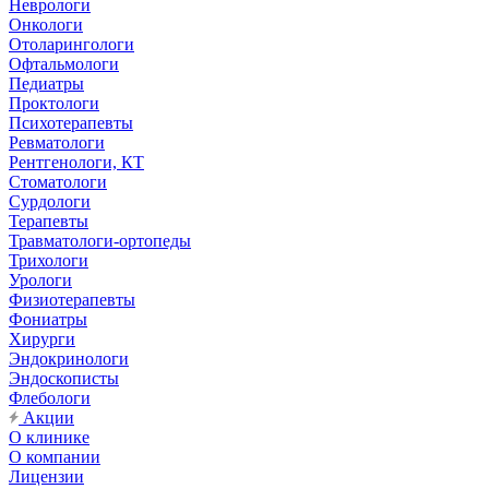
Неврологи
Онкологи
Отоларингологи
Офтальмологи
Педиатры
Проктологи
Психотерапевты
Ревматологи
Рентгенологи, КТ
Стоматологи
Сурдологи
Терапевты
Травматологи-ортопеды
Трихологи
Урологи
Физиотерапевты
Фониатры
Хирурги
Эндокринологи
Эндоскописты
Флебологи
Акции
О клинике
О компании
Лицензии