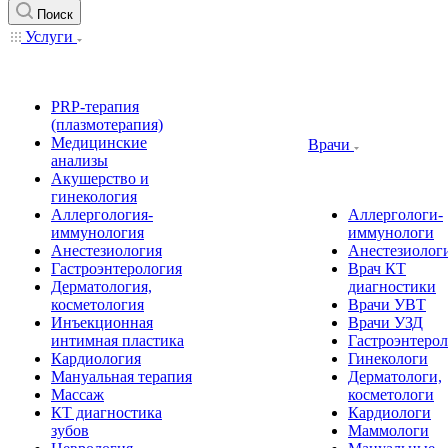
Поиск
Услуги
PRP-терапия
(плазмотерапия)
Медицинские
Врачи
анализы
Акушерство и
гинекология
Аллергология-
Аллергологи-
иммунология
иммунологи
Анестезиология
Анестезиолог
Гастроэнтерология
Врач КТ
Дерматология,
диагностики
косметология
Врачи УВТ
Инъекционная
Врачи УЗД
интимная пластика
Гастроэнтеро
Кардиология
Гинекологи
Мануальная терапия
Дерматологи,
Массаж
косметологи
КТ диагностика
Кардиологи
зубов
Маммологи