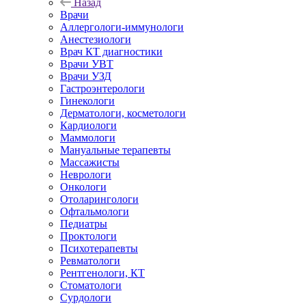
Назад
Врачи
Аллергологи-иммунологи
Анестезиологи
Врач КТ диагностики
Врачи УВТ
Врачи УЗД
Гастроэнтерологи
Гинекологи
Дерматологи, косметологи
Кардиологи
Маммологи
Мануальные терапевты
Массажисты
Неврологи
Онкологи
Отоларингологи
Офтальмологи
Педиатры
Проктологи
Психотерапевты
Ревматологи
Рентгенологи, КТ
Стоматологи
Сурдологи