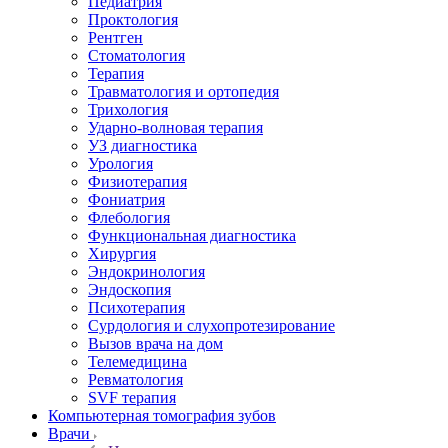
Педиатрия
Проктология
Рентген
Стоматология
Терапия
Травматология и ортопедия
Трихология
Ударно-волновая терапия
УЗ диагностика
Урология
Физиотерапия
Фониатрия
Флебология
Функциональная диагностика
Хирургия
Эндокринология
Эндоскопия
Психотерапия
Сурдология и слухопротезирование
Вызов врача на дом
Телемедицина
Ревматология
SVF терапия
Компьютерная томография зубов
Врачи