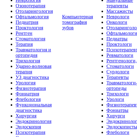
Неврология
Мануальные
Озонотерапия
терапевты
Отоларингология
Массажисты
Офтальмология
Компьютерная
Неврологи
Педиатрия
томография
Онкологи
Проктология
зубов
Отоларинголо
Рентген
Офтальмолог
Стоматология
Педиатры
Терапия
Проктологи
Травматология и
Психотерапев
ортопедия
Ревматологи
Трихология
Рентгенологи
Ударно-волновая
Стоматологи
терапия
Сурдологи
УЗ диагностика
Терапевты
Урология
Травматологи
Физиотерапия
ортопеды
Фониатрия
Трихологи
Флебология
Урологи
Функциональная
Физиотерапев
диагностика
Фониатры
Хирургия
Хирурги
Эндокринология
Эндокриноло
Эндоскопия
Эндоскопист
Психотерапия
Флебологи