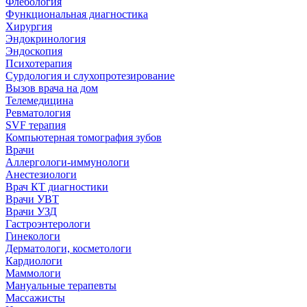
Флебология
Функциональная диагностика
Хирургия
Эндокринология
Эндоскопия
Психотерапия
Сурдология и слухопротезирование
Вызов врача на дом
Телемедицина
Ревматология
SVF терапия
Компьютерная томография зубов
Врачи
Аллергологи-иммунологи
Анестезиологи
Врач КТ диагностики
Врачи УВТ
Врачи УЗД
Гастроэнтерологи
Гинекологи
Дерматологи, косметологи
Кардиологи
Маммологи
Мануальные терапевты
Массажисты