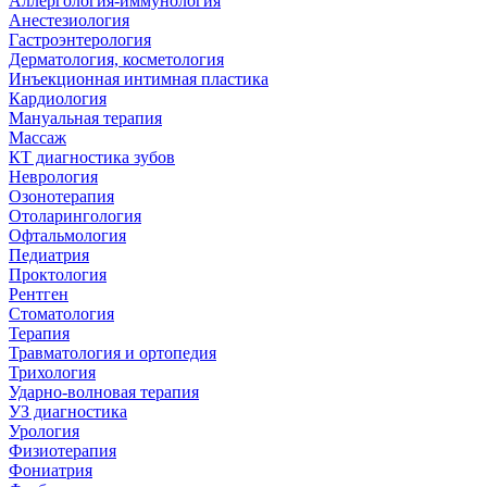
Аллергология-иммунология
Анестезиология
Гастроэнтерология
Дерматология, косметология
Инъекционная интимная пластика
Кардиология
Мануальная терапия
Массаж
КТ диагностика зубов
Неврология
Озонотерапия
Отоларингология
Офтальмология
Педиатрия
Проктология
Рентген
Стоматология
Терапия
Травматология и ортопедия
Трихология
Ударно-волновая терапия
УЗ диагностика
Урология
Физиотерапия
Фониатрия