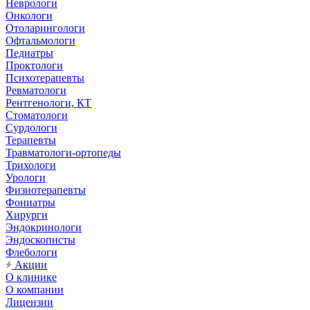
Неврологи
Онкологи
Отоларингологи
Офтальмологи
Педиатры
Проктологи
Психотерапевты
Ревматологи
Рентгенологи, КТ
Стоматологи
Сурдологи
Терапевты
Травматологи-ортопеды
Трихологи
Урологи
Физиотерапевты
Фониатры
Хирурги
Эндокринологи
Эндоскописты
Флебологи
Акции
О клинике
О компании
Лицензии