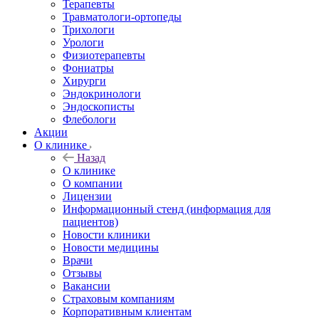
Терапевты
Травматологи-ортопеды
Трихологи
Урологи
Физиотерапевты
Фониатры
Хирурги
Эндокринологи
Эндоскописты
Флебологи
Акции
О клинике
Назад
О клинике
О компании
Лицензии
Информационный стенд (информация для
пациентов)
Новости клиники
Новости медицины
Врачи
Отзывы
Вакансии
Страховым компаниям
Корпоративным клиентам