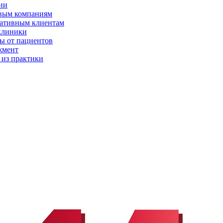
ии
вым компаниям
ативным клиентам
клиники
ы от пациентов
жмент
 из практики