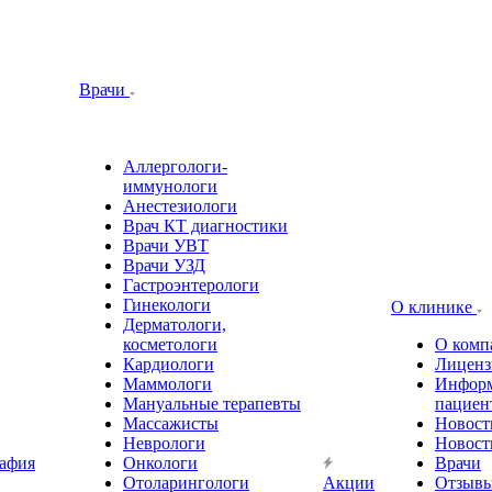
Врачи
Аллергологи-
иммунологи
Анестезиологи
Врач КТ диагностики
Врачи УВТ
Врачи УЗД
Гастроэнтерологи
Гинекологи
О клинике
Дерматологи,
косметологи
О комп
Кардиологи
Лиценз
Маммологи
Информ
Мануальные терапевты
пациен
Массажисты
Новост
Неврологи
Новост
афия
Онкологи
Врачи
Отоларингологи
Акции
Отзыв