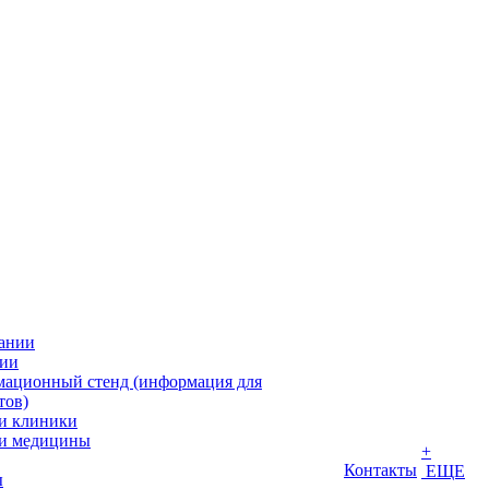
ании
ии
ационный стенд (информация для
тов)
и клиники
и медицины
+
Контакты
ЕЩЕ
ы