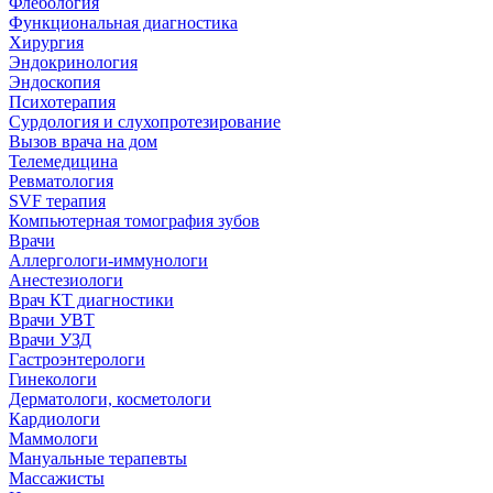
Флебология
Функциональная диагностика
Хирургия
Эндокринология
Эндоскопия
Психотерапия
Сурдология и слухопротезирование
Вызов врача на дом
Телемедицина
Ревматология
SVF терапия
Компьютерная томография зубов
Врачи
Аллергологи-иммунологи
Анестезиологи
Врач КТ диагностики
Врачи УВТ
Врачи УЗД
Гастроэнтерологи
Гинекологи
Дерматологи, косметологи
Кардиологи
Маммологи
Мануальные терапевты
Массажисты