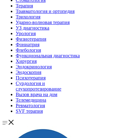
Стоматология
Терапия
Травматология и ортопедия
Трихология
Ударно-волновая терапия
УЗ диагностика
Урология
Физиотерапия
Фониатрия
Флебология
Функциональная диагностика
Хирургия
Эндокринология
Эндоскопия
Психотерапия
Сурдология и
слухопротезирование
Вызов врача на дом
Телемедицина
Ревматология
SVF терапия