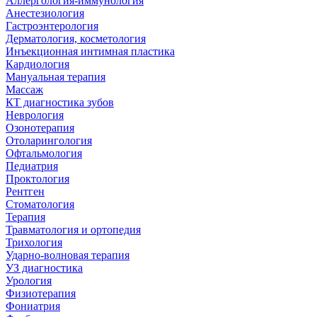
Аллергология-иммунология
Анестезиология
Гастроэнтерология
Дерматология, косметология
Инъекционная интимная пластика
Кардиология
Мануальная терапия
Массаж
КТ диагностика зубов
Неврология
Озонотерапия
Отоларингология
Офтальмология
Педиатрия
Проктология
Рентген
Стоматология
Терапия
Травматология и ортопедия
Трихология
Ударно-волновая терапия
УЗ диагностика
Урология
Физиотерапия
Фониатрия