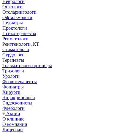
Неврологи
Онкологи
Отоларингологи
Офтальмологи
Педиатры
Проктологи
Психотерапевты
Ревматологи
Рентгенологи, КТ
Стоматологи
Сурдологи
Терапевты
Травматологи-ортопеды
Трихологи
Урологи
Физиотерапевты
Фониатры
Хирурги
Эндокринологи
Эндоскописты
Флебологи
Акции
О клинике
О компании
Лицензии