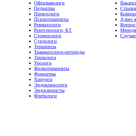
Офтальмологи
Ваканс
Педиатры
Страхо
Проктологи
Корпор
Психотерапевты
Адрес 
Ревматологи
Вопрос
Рентгенологи, КТ
Менед
Стоматологи
Случаи
Сурдологи
Терапевты
Травматологи-ортопеды
Трихологи
Урологи
Физиотерапевты
Фониатры
Хирурги
Эндокринологи
Эндоскописты
Флебологи