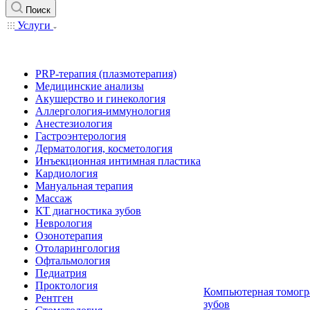
Поиск
Услуги
PRP-терапия (плазмотерапия)
Медицинские анализы
Акушерство и гинекология
Аллергология-иммунология
Анестезиология
Гастроэнтерология
Дерматология, косметология
Инъекционная интимная пластика
Кардиология
Мануальная терапия
Массаж
КТ диагностика зубов
Неврология
Озонотерапия
Отоларингология
Офтальмология
Педиатрия
Проктология
Компьютерная томогр
Рентген
зубов